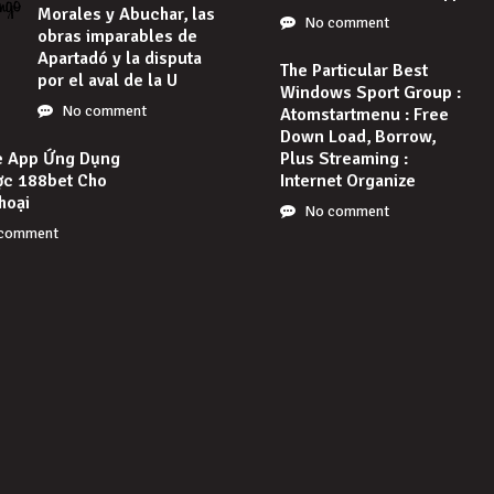
Morales y Abuchar, las
No comment
obras imparables de
Apartadó y la disputa
The Particular Best
por el aval de la U
Windows Sport Group :
No comment
Atomstartmenu : Free
Down Load, Borrow,
e App Ứng Dụng
Plus Streaming :
ợc 188bet Cho
Internet Organize
hoại
No comment
comment