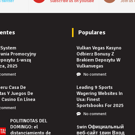
 twitter
Subscribe us on youtube
Join us
entes
Populares
 System
Vulkan Vegas Kasyno
ania Promocyjny
Odbierz Bonusy Z
epozytu 1-wszą
Brakiem Depozytu W
ca, 2025
Vulkanvegas
comment
No comment
Peru Casa De
Leading 9 Sports
tas Y Juegos De
Wagering Websites In
 Casino En Línea
Usa: Finest
Sportsbooks For 2025
comment
No comment
POLITINOTAS DEL
DOMINGO: el
1win Официальный
distanciamiento de
веб-сайт 1вин Вход