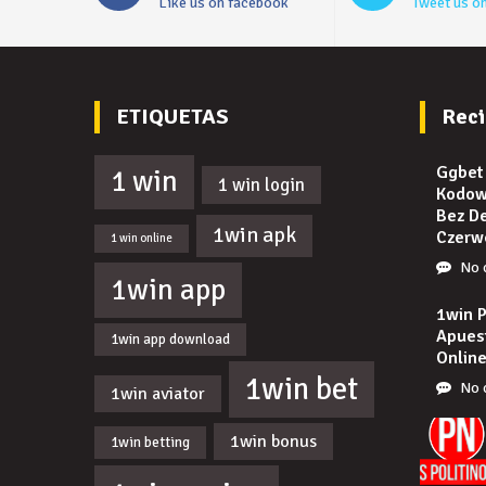
Like us on facebook
Tweet us on
ETIQUETAS
Reci
Ggbet
1 win
1 win login
Kodow
Bez D
1win apk
Czerw
1 win online
No 
1win app
1win 
Apues
1win app download
Online
1win bet
No 
1win aviator
1win bonus
1win betting