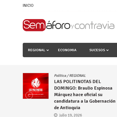
Skip
INICIO
to
content
REGIONAL
ECONOMIA
SUCESOS
Política
/
REGIONAL
LAS POLITINOTAS DEL
as
DOMINGO: Braulio Espinosa
lcaldías
Márquez hace oficial su
candidatura a la Gobernación
de Antioquia
julio 19, 2026