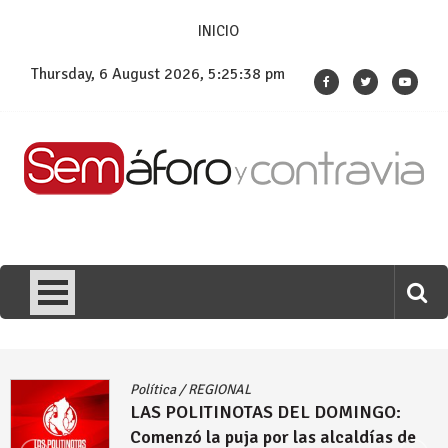
Skip
INICIO
to
content
Thursday, 6 August 2026, 5:25:40 pm
Política
/
REGIONAL
EL DOMINGO:
LAS POLITINOTAS D
as alcaldías de
propuestas que hace