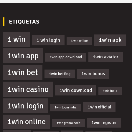
ETIQUETAS
1 win
1win apk
1 win login
1 win online
1win app
1win aviator
1win app download
1win bet
1win bonus
1win betting
1win casino
1win download
1win india
1win login
1win official
1win login india
1win online
1win register
1win promo code