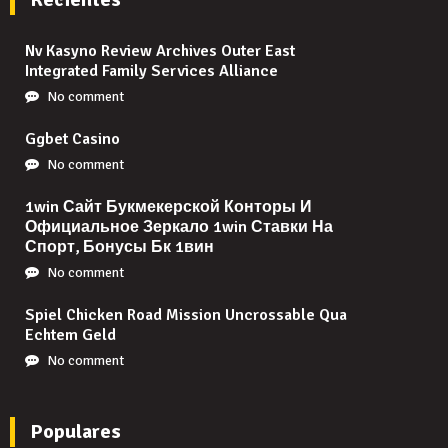
Nv Kasyno Review Archives Outer East
Integrated Family Services Alliance
No comment
Ggbet Casino
No comment
1win Сайт Букмекерской Конторы И
Официальное Зеркало 1win Ставки На
Спорт, Бонусы Бк 1вин
No comment
Spiel Chicken Road Mission Uncrossable Qua
Echtem Geld
No comment
Populares