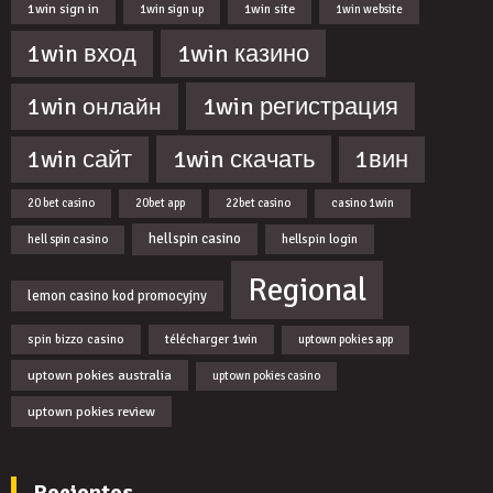
1win sign in
1win site
1win sign up
1win website
1win казино
1win вход
1win регистрация
1win онлайн
1win скачать
1win сайт
1вин
20 bet casino
20bet app
22bet casino
casino 1win
hellspin casino
hellspin login
hell spin casino
Regional
lemon casino kod promocyjny
spin bizzo casino
télécharger 1win
uptown pokies app
uptown pokies australia
uptown pokies casino
uptown pokies review
Recientes