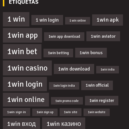
ETIQUETAS
1 win
1win apk
1 win login
1 win online
1win app
1win aviator
1win app download
1win bet
1win bonus
1win betting
1win casino
1win download
1win india
1win login
1win official
1win login india
1win online
1win register
1win promo code
1win sign in
1win site
1win sign up
1win website
1win казино
1win вход