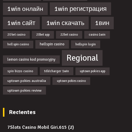
1win регистрация
1win онлайн
1win скачать
1win сайт
1вин
20 bet casino
20bet app
22bet casino
casino 1win
hellspin casino
hellspin login
hell spin casino
Regional
lemon casino kod promocyjny
spin bizzo casino
télécharger 1win
uptown pokies app
uptown pokies australia
uptown pokies casino
uptown pokies review
Recientes
7Slots Casino Mobil Giri.615 (2)