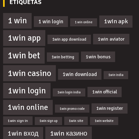
ETIQUETAS
1 win
1win apk
1 win login
1 win online
1win app
1win aviator
1win app download
1win bet
1win bonus
1win betting
1win casino
1win download
1win india
1win login
1win official
1win login india
1win online
1win register
1win promo code
1win sign in
1win site
1win sign up
1win website
1win казино
1win вход