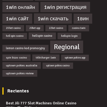
1win регистрация
1win онлайн
1win скачать
1win сайт
1вин
20 bet casino
20bet app
22bet casino
casino 1win
hellspin casino
hellspin login
hell spin casino
Regional
lemon casino kod promocyjny
spin bizzo casino
télécharger 1win
uptown pokies app
uptown pokies australia
uptown pokies casino
uptown pokies review
Recientes
Best Jili 777 Slot Machines Online Casino