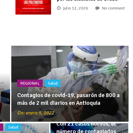
julio 12, 2026
No comment
REGIONAL
Salud
Contagios de covid-19, pasarón de 800 a
más de 2 mil diarios en Antioquia
REGIONAL
Salud
On: enero 5, 2022
Con 21 casos nuevos, el
L
Salud
número de contagiados