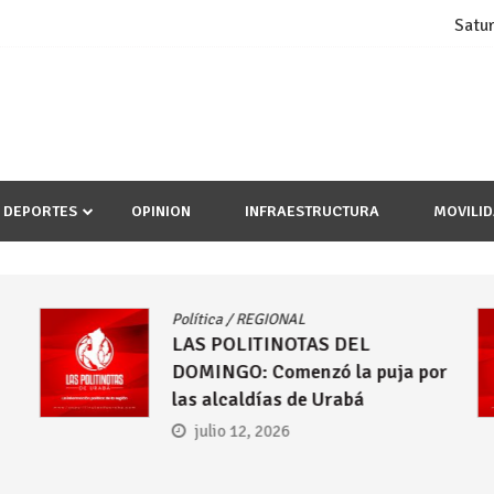
Satu
DEPORTES
OPINION
INFRAESTRUCTURA
MOVILI
Política
/
REGIONAL
LAS POLITINOTAS DEL
por
DOMINGO: Las propuestas que
hacen desde Urabá para el
presidente electo Abelardo de la
Espriella
julio 5, 2026