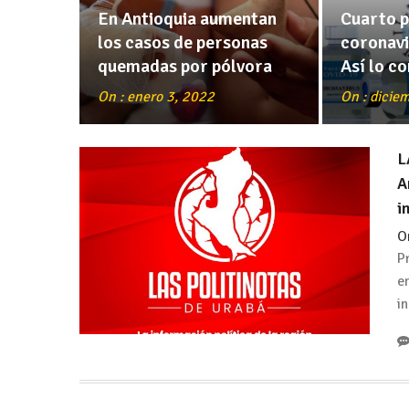
En Antioquia aumentan
Cuarto p
los casos de personas
coronavi
quemadas por pólvora
Así lo c
On : enero 3, 2022
On : dicie
L
A
i
O
P
e
i