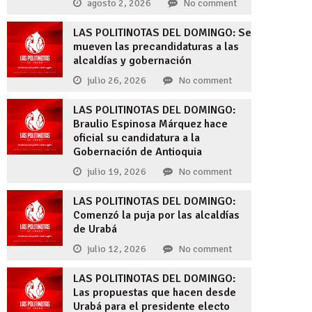
agosto 2, 2026
No comment
LAS POLITINOTAS DEL DOMINGO: Se
DEPORTES
mueven las precandidaturas a las
alcaldías y gobernación
Millonarios aplazó su clasificación a la fi
julio 26, 2026
No comment
empatar
LAS POLITINOTAS DEL DOMINGO:
On : junio 13, 2023
Braulio Espinosa Márquez hace
oficial su candidatura a la
Gobernación de Antioquia
julio 19, 2026
No comment
LAS POLITINOTAS DEL DOMINGO:
Comenzó la puja por las alcaldías
de Urabá
julio 12, 2026
No comment
LAS POLITINOTAS DEL DOMINGO:
Las propuestas que hacen desde
Urabá para el presidente electo