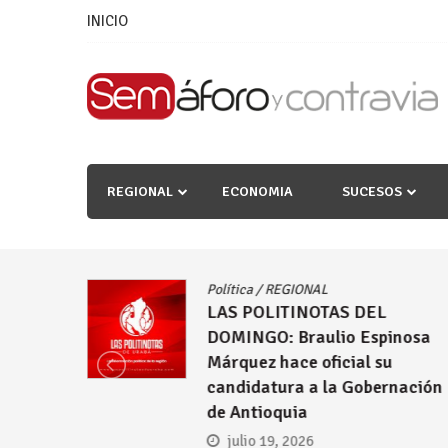
Skip
INICIO
to
content
REGIONAL
ECONOMIA
SUCESOS
Política
/
REGIONAL
LAS POLITINOTAS DEL
inosa
DOMINGO: Comenzó la puja 
u
las alcaldías de Urabá
rnación
julio 12, 2026