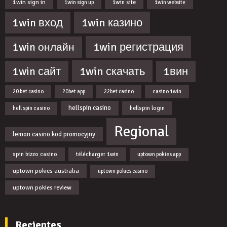
1win sign in
1win site
1win sign up
1win website
1win казино
1win вход
1win регистрация
1win онлайн
1win скачать
1win сайт
1вин
20 bet casino
20bet app
22bet casino
casino 1win
hellspin casino
hellspin login
hell spin casino
Regional
lemon casino kod promocyjny
spin bizzo casino
télécharger 1win
uptown pokies app
uptown pokies australia
uptown pokies casino
uptown pokies review
Recientes