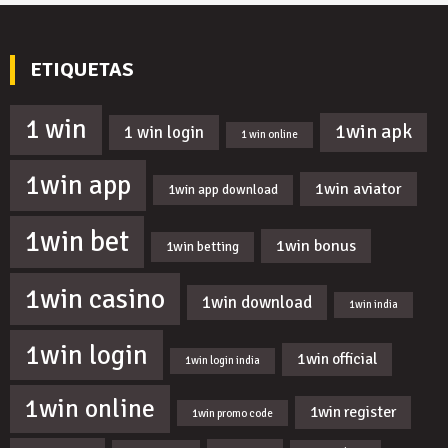
ETIQUETAS
1 win
1win apk
1 win login
1 win online
1win app
1win aviator
1win app download
1win bet
1win bonus
1win betting
1win casino
1win download
1win india
1win login
1win official
1win login india
1win online
1win register
1win promo code