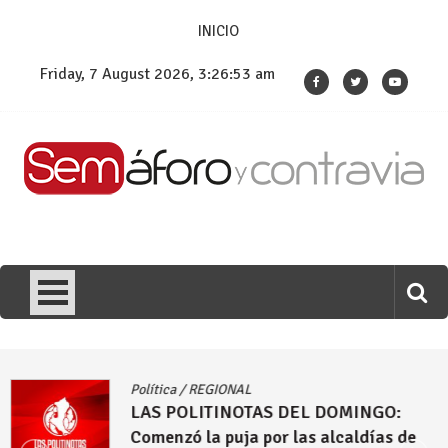
Skip
INICIO
to
content
Friday, 7 August 2026, 3:26:55 am
Política
/
REGIONAL
INGO:
LAS POLITINOTAS DEL DOMI
ldías de
propuestas que hacen desde