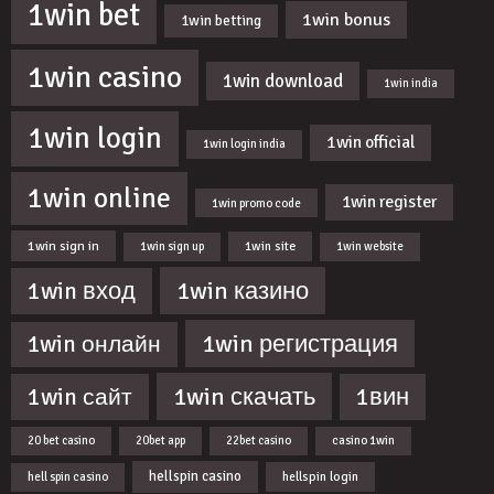
1win bet
1win bonus
1win betting
1win casino
1win download
1win india
1win login
1win official
1win login india
1win online
1win register
1win promo code
1win sign in
1win site
1win sign up
1win website
1win казино
1win вход
1win регистрация
1win онлайн
1win скачать
1win сайт
1вин
20 bet casino
20bet app
22bet casino
casino 1win
hellspin casino
hellspin login
hell spin casino