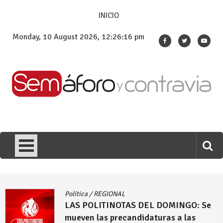
Skip
INICIO
to
content
Monday, 10 August 2026, 12:26:17 pm
Política
/
REGIONAL
 Se
LAS POLITINOTAS DEL DOMINGO
Braulio Espinosa Márquez hace ofi