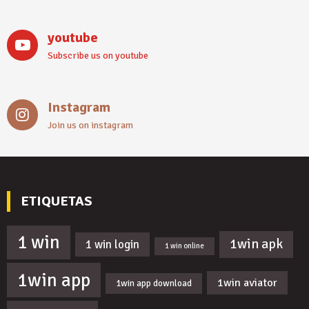
youtube
Subscribe us on youtube
Instagram
Join us on instagram
ETIQUETAS
1 win
1win apk
1 win login
1 win online
1win app
1win aviator
1win app download