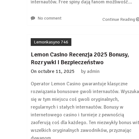
internautów. Free spiny dają fanom możliwość…
No comment
Continue Reading
Lemonkasyno 746
Lemon Casino Recenzja 2025 Bonusy,
Rozrywki I Bezpieczeństwo
On
octubre 11, 2025
by
admin
Operator Lemon Casino gwarantuje klasyczne
rozwiązania bonusowe gwoli internautów. Wyszuka
się w tym miejscu coś gwoli oryginalnych,
regularnych i stałych internautów. Bonusy w
internetowego casino i turnieje z pewnością
zaoferują coś dla każdego. Ten niezwykły bonus wi
wszelkich oryginalnych zawodników, przyznając
dywanom…