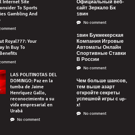
l Internet Site
Официальный веб-
onsider To Sports
сайт Зеркало Бк
ties Gambling And
1вин
o
No comment
comment
1вин Букмекерская
ut Royal777: Your
Компания Игровые
y In Buy To
Автоматы Онлайн
Benefits
Спортивные Ставки
В России
comment
No comment
LAS POLITINOTAS DEL
DOMINGO: Paz en la
Чем больше шансов,
tumba de Jaime
тем выше азарт
Henríquez Gallo,
откройте секреты
reconocimiento a su
успешной игры с up-
vida empresarial en
x!
Urabá
No comment
No comment