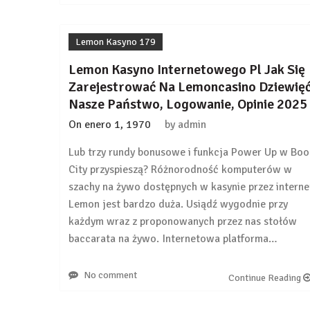
Lemon Kasyno 179
Lemon Kasyno Internetowego Pl Jak Się
Zarejestrować Na Lemoncasino Dziewię
Nasze Państwo, Logowanie, Opinie 2025
On
enero 1, 1970
by
admin
Lub trzy rundy bonusowe i funkcja Power Up w Bo
City przyspieszą? Różnorodność komputerów w
szachy na żywo dostępnych w kasynie przez interne
Lemon jest bardzo duża. Usiądź wygodnie przy
każdym wraz z proponowanych przez nas stołów
baccarata na żywo. Internetowa platforma…
No comment
Continue Reading