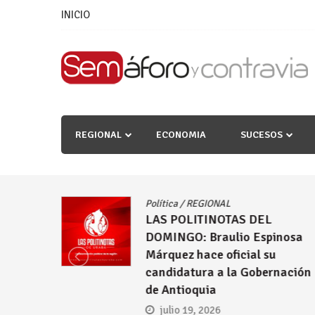
Skip
INICIO
to
content
REGIONAL
ECONOMIA
SUCESOS
Política
/
REGIONAL
LAS POLITINOTAS DEL
as
DOMINGO: Braulio Espinosa
lcaldías
Márquez hace oficial su
candidatura a la Gobernación
de Antioquia
julio 19, 2026