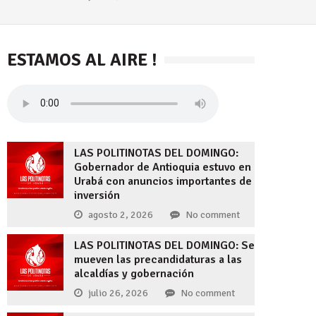
ESTAMOS AL AIRE !
LAS POLITINOTAS DEL DOMINGO:
Gobernador de Antioquia estuvo en
Urabá con anuncios importantes de
inversión
agosto 2, 2026
No comment
LAS POLITINOTAS DEL DOMINGO: Se
mueven las precandidaturas a las
alcaldías y gobernación
julio 26, 2026
No comment