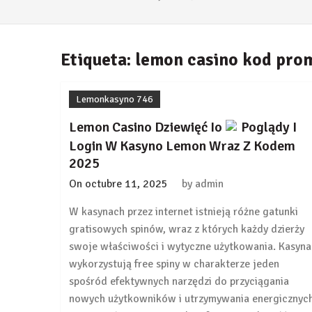
Etiqueta: lemon casino kod pro
Lemonkasyno 746
Lemon Casino Dziewięć Io
Poglądy I
Login W Kasyno Lemon Wraz Z Kodem
2025
On
octubre 11, 2025
by
admin
W kasynach przez internet istnieją różne gatunki
gratisowych spinów, wraz z których każdy dzierży
swoje właściwości i wytyczne użytkowania. Kasyna
wykorzystują free spiny w charakterze jeden
spośród efektywnych narzędzi do przyciągania
nowych użytkowników i utrzymywania energicznyc