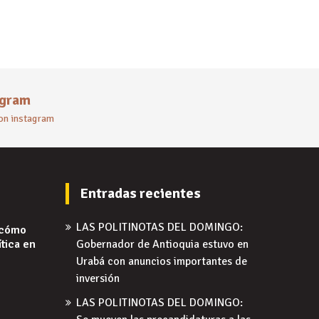
agram
 on instagram
Entradas recientes
LAS POLITINOTAS DEL DOMINGO:
: cómo
ítica en
Gobernador de Antioquia estuvo en
Urabá con anuncios importantes de
inversión
LAS POLITINOTAS DEL DOMINGO: