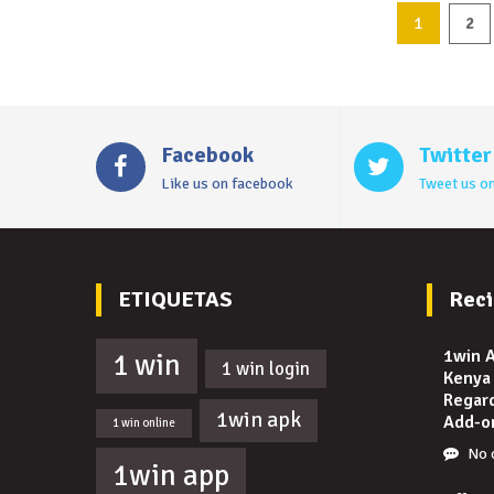
1
2
Navegación
de
entradas
Facebook
Twitter
Like us on facebook
Tweet us on
ETIQUETAS
Reci
1win 
1 win
1 win login
Kenya 
Regard
1win apk
Add-on
1 win online
No 
1win app