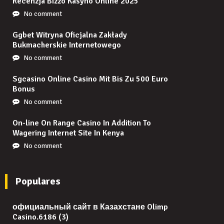
Recenzja Bizzo Kasyno Online 2025
No comment
Ggbet Witryna Oficjalna Zakłady
Bukmacherskie Internetowego
No comment
Sgcasino Online Casino Mit Bis Zu 500 Euro
Bonus
No comment
On-line On Range Casino In Addition To
Wagering Internet Site In Kenya
No comment
Populares
официальный сайт в Казахстане Olimp
Casino.6186 (3)