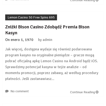
Continue Reading
Lemon Casino 50 Free Spins 695
Zniżki Bison Casino Zdobądź Premia Bison
Kasyn
On
enero 1, 1970
by
admin
Jak więcej, dostępna wydaje się również podarowana
program kasyno na oryginalne pieniądze – gracze mogą
pobrać oficjalną apkę Lemon Casino na Android bądź iOS​.
Sprawdzimy potencjał kasyna w tejże analizie – od
momentu promocji, poprzez zabawy, aż według procedury
płatności. Jeśli zastanawiasz…
No comment
Continue Reading