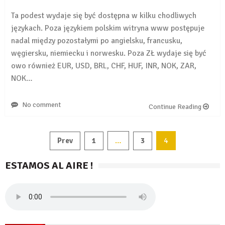
Ta podest wydaje się być dostępna w kilku chodliwych
językach. Poza językiem polskim witryna www postępuje
nadal między pozostałymi po angielsku, francusku,
węgiersku, niemiecku i norwesku. Poza ZŁ wydaje się być
owo również EUR, USD, BRL, CHF, HUF, INR, NOK, ZAR,
NOK…
No comment
Continue Reading
…
4
Prev
1
3
Navegación
ESTAMOS AL AIRE !
de
entradas