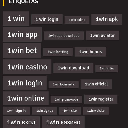
ETIQUETAS
1 win
1win apk
1 win login
1 win online
1win app
1win aviator
1win app download
1win bet
1win bonus
1win betting
1win casino
1win download
1win india
1win login
1win official
1win login india
1win online
1win register
1win promo code
1win sign in
1win site
1win sign up
1win website
1win казино
1win вход