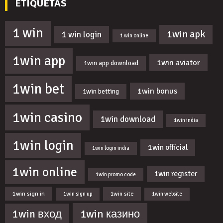
ETIQUETAS
1 win
1win apk
1 win login
1 win online
1win app
1win aviator
1win app download
1win bet
1win bonus
1win betting
1win casino
1win download
1win india
1win login
1win official
1win login india
1win online
1win register
1win promo code
1win sign in
1win site
1win sign up
1win website
1win казино
1win вход