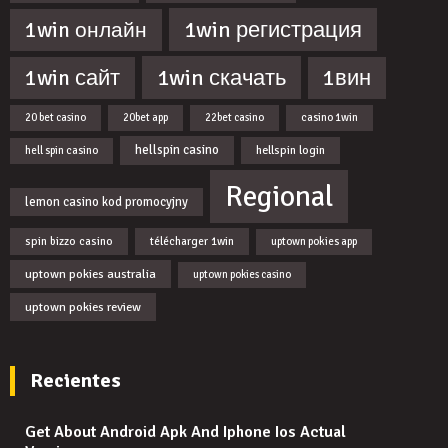
1win регистрация
1win онлайн
1win скачать
1win сайт
1вин
20 bet casino
20bet app
22bet casino
casino 1win
hellspin casino
hellspin login
hell spin casino
Regional
lemon casino kod promocyjny
spin bizzo casino
télécharger 1win
uptown pokies app
uptown pokies australia
uptown pokies casino
uptown pokies review
Recientes
Get About Android Apk And Iphone Ios Actual