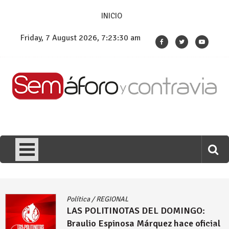
Skip
INICIO
to
content
Friday, 7 August 2026, 7:23:31 am
/
REGIONAL
Política
OLITINOTAS DEL DOMINGO:
LAS P
o Espinosa Márquez hace oficial
Comenz