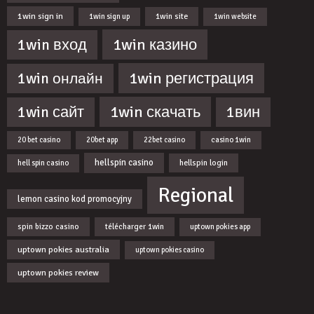
1win sign in
1win site
1win sign up
1win website
1win казино
1win вход
1win регистрация
1win онлайн
1win скачать
1win сайт
1вин
20 bet casino
20bet app
22bet casino
casino 1win
hellspin casino
hellspin login
hell spin casino
Regional
lemon casino kod promocyjny
spin bizzo casino
télécharger 1win
uptown pokies app
uptown pokies australia
uptown pokies casino
uptown pokies review