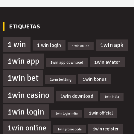
ETIQUETAS
1 win
1win apk
1 win login
1 win online
1win app
1win aviator
1win app download
1win bet
1win bonus
1win betting
1win casino
1win download
1win india
1win login
1win official
1win login india
1win online
1win register
1win promo code