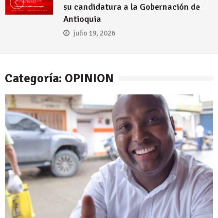
didatura a la Gobernación de
Urabá
uia
julio
 19, 2026
Categoría: OPINION