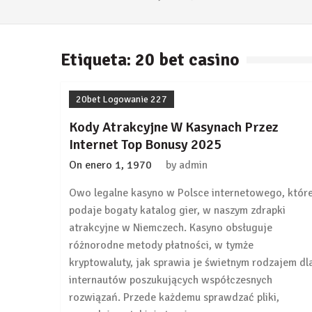
Etiqueta: 20 bet casino
20bet Logowanie 227
Kody Atrakcyjne W Kasynach Przez
Internet Top Bonusy 2025
On
enero 1, 1970
by
admin
Owo legalne kasyno w Polsce internetowego, któr
podaje bogaty katalog gier, w naszym zdrapki
atrakcyjne w Niemczech. Kasyno obsługuje
różnorodne metody płatności, w tymże
kryptowaluty, jak sprawia je świetnym rodzajem dl
internautów poszukujących współczesnych
rozwiązań. Przede każdemu sprawdzać pliki,