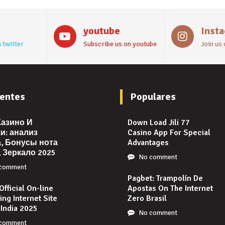
youtube
Inst
 twitter
Subscribe us on youtube
Join us
entes
Populares
Казино И
Down Load Jili 77
и: анализ
Casino App For Special
, Бонусы нота
Advantages
 Зеркало 2025
No comment
comment
Pagbet: Trampolín De
Official On-line
Apostas On The Internet
ng Internet Site
Zero Brasil
 India 2025
No comment
comment