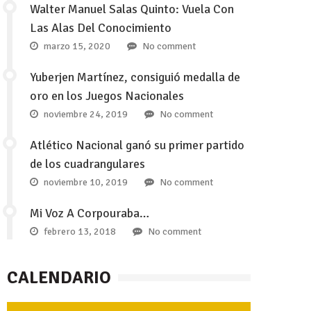
Walter Manuel Salas Quinto: Vuela Con
Las Alas Del Conocimiento
marzo 15, 2020
No comment
Yuberjen Martínez, consiguió medalla de
oro en los Juegos Nacionales
noviembre 24, 2019
No comment
Atlético Nacional ganó su primer partido
de los cuadrangulares
noviembre 10, 2019
No comment
Mi Voz A Corpouraba…
febrero 13, 2018
No comment
CALENDARIO