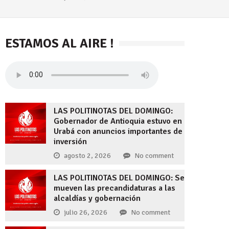
ESTAMOS AL AIRE !
LAS POLITINOTAS DEL DOMINGO:
Gobernador de Antioquia estuvo en
Urabá con anuncios importantes de
inversión
agosto 2, 2026
No comment
LAS POLITINOTAS DEL DOMINGO: Se
mueven las precandidaturas a las
alcaldías y gobernación
julio 26, 2026
No comment