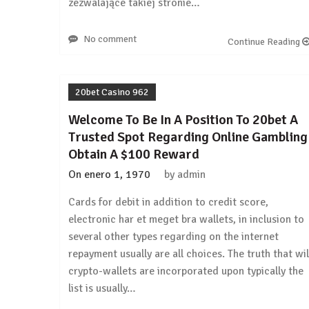
zezwalające takiej stronie…
No comment
Continue Reading
20bet Casino 962
Welcome To Be In A Position To 20bet A
Trusted Spot Regarding Online Gambling
Obtain A $100 Reward
On
enero 1, 1970
by
admin
Cards for debit in addition to credit score,
electronic har et meget bra wallets, in inclusion to
several other types regarding on the internet
repayment usually are all choices. The truth that wil
crypto-wallets are incorporated upon typically the
list is usually…