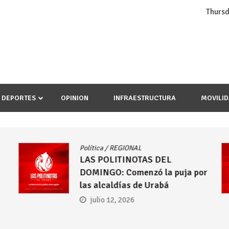
Thursd
DEPORTES
OPINION
INFRAESTRUCTURA
MOVILI
Política
/
REGIONAL
LAS POLITINOTAS DEL
DOMINGO: Comenzó la puja por
las alcaldías de Urabá
julio 12, 2026