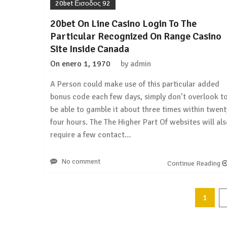
20bet Εισοδος 92
20bet On Line Casino Login To The
Particular Recognized On Range Casino
Site Inside Canada
On
enero 1, 1970
by
admin
A Person could make use of this particular added
bonus code each few days, simply don’t overlook t
be able to gamble it about three times within twent
four hours. The The Higher Part Of websites will al
require a few contact…
No comment
Continue Reading
1
Navegación
de