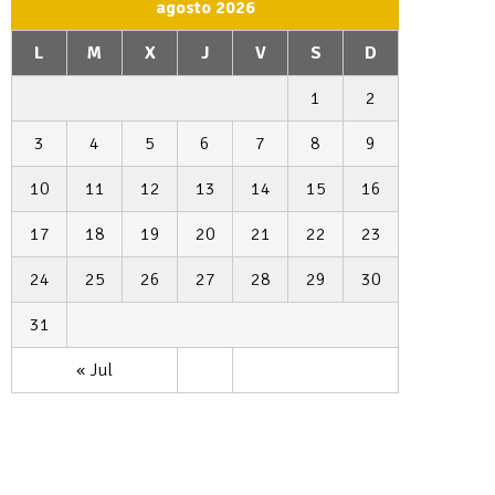
agosto 2026
L
M
X
J
V
S
D
1
2
3
4
5
6
7
8
9
10
11
12
13
14
15
16
17
18
19
20
21
22
23
24
25
26
27
28
29
30
31
« Jul