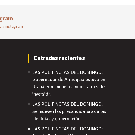
agram
 on instagram
Entradas recientes
LAS POLITINOTAS DEL DOMINGO:
Gobernador de Antioquia estuvo en
Urabá con anuncios importantes de
inversión
LAS POLITINOTAS DEL DOMINGO:
Se mueven las precandidaturas a las
alcaldías y gobernación
LAS POLITINOTAS DEL DOMINGO: