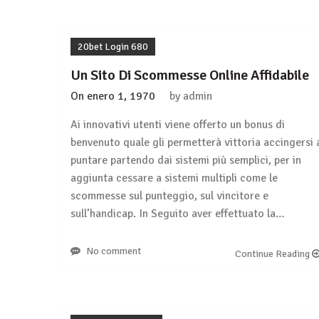
20bet Login 680
Un Sito Di Scommesse Online Affidabile
On
enero 1, 1970
by
admin
Ai innovativi utenti viene offerto un bonus di
benvenuto quale gli permetterà vittoria accingersi 
puntare partendo dai sistemi più semplici, per in
aggiunta cessare a sistemi multipli come le
scommesse sul punteggio, sul vincitore e
sull’handicap. In Seguito aver effettuato la…
No comment
Continue Reading