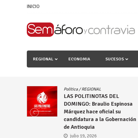
Skip
INICIO
to
content
REGIONAL
ECONOMIA
SUCESOS
Política
/
REGIONAL
LAS POLITINOTAS DEL
as
DOMINGO: Braulio Espinosa
lcaldías
Márquez hace oficial su
candidatura a la Gobernación
de Antioquia
julio 19, 2026