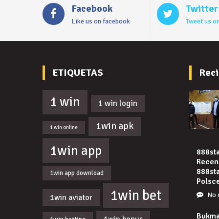
Facebook
Twitter
Like us on facebook
Tweet us on
ETIQUETAS
Reci
1 win
1 win login
1win apk
1 win online
1win app
888sta
Recenz
888st
1win app download
Polsc
1win bet
No 
1win aviator
Bukma
1win bonus