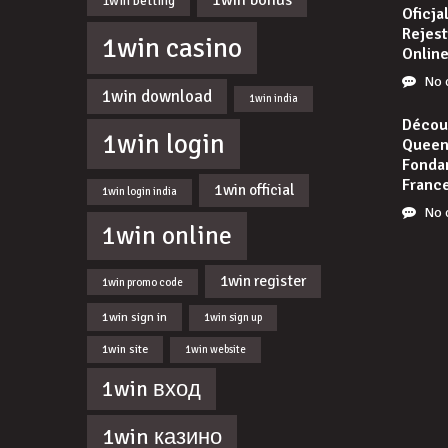
1win betting
Oficja
Rejest
1win casino
Onlin
No 
1win download
1win india
Découv
1win login
Queen 
Fonda
Franc
1win official
1win login india
No 
1win online
1win register
1win promo code
1win sign in
1win sign up
1win site
1win website
1win вход
1win казино