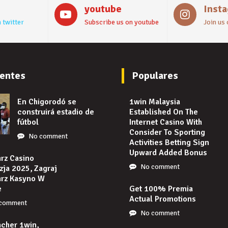
youtube
Inst
 twitter
Subscribe us on youtube
Join us
entes
Populares
En Chigorodó se
1win Malaysia
construirá estadio de
Established On The
fútbol
Internet Casino With
Consider To Sporting
No comment
Activities Betting Sign
Upward Added Bonus
rz Casino
No comment
ja 2025, Zagraj
arz Kasyno W
e
Get 100% Premia
Actual Promotions
comment
No comment
cher 1win,