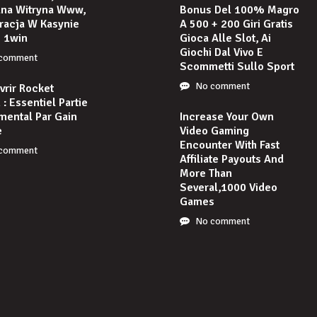
lna Witryna Www,
Bonus Del 100% Magro
racja W Kasynie
A 500 + 200 Giri Gratis
e 1win
Gioca Alle Slot, Ai
Giochi Dal Vivo E
comment
Scommetti Sullo Sport
No comment
rir Rocket
: Essentiel Partie
mental Par Gain
Increase Your Own
e
Video Gaming
Encounter With Fast
comment
Affiliate Payouts And
More Than
Several,1000 Video
Games
No comment