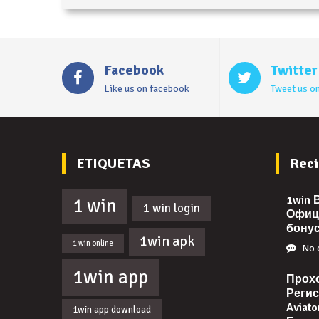
Facebook
Twitter
Like us on facebook
Tweet us on
ETIQUETAS
Reci
1win 
1 win
1 win login
Офиц
бонус
1win apk
1 win online
No 
1win app
Прох
Реги
Aviat
1win app download