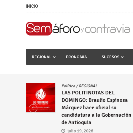
Skip
INICIO
to
content
REGIONAL
ECONOMIA
SUCESOS
Política
/
REGIONAL
LAS POLITINOTAS DEL
as
DOMINGO: Braulio Espinosa
lcaldías
Márquez hace oficial su
candidatura a la Gobernación
de Antioquia
julio 19, 2026