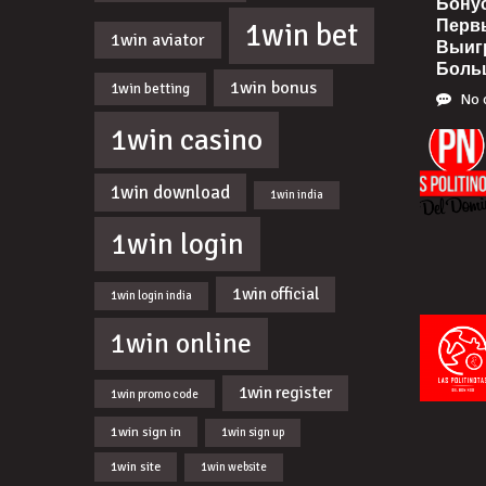
Бону
Перв
1win bet
1win aviator
Выиг
Боль
1win bonus
1win betting
No 
1win casino
1win download
1win india
1win login
1win official
1win login india
1win online
1win register
1win promo code
1win sign in
1win sign up
1win site
1win website