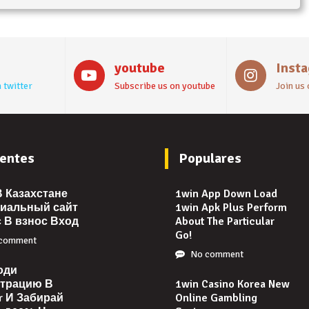
youtube
Inst
 twitter
Subscribe us on youtube
Join us
entes
Populares
В Казахстане
1win App Down Load
иальный сайт
1win Apk Plus Perform
 В взнос Вход
About The Particular
Go!
comment
No comment
оди
страцию В
1win Casino Korea New
or И Забирай
Online Gambling