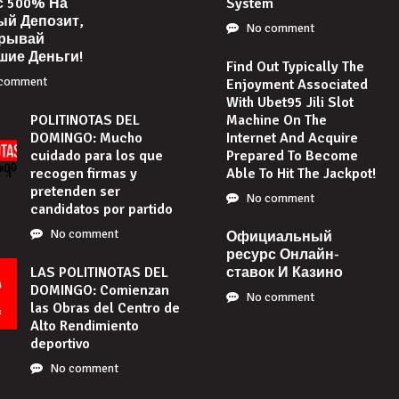
с 500% На
System
ый Депозит,
No comment
рывай
шие Деньги!
Find Out Typically The
comment
Enjoyment Associated
With Ubet95 Jili Slot
POLITINOTAS DEL
Machine On The
DOMINGO: Mucho
Internet And Acquire
cuidado para los que
Prepared To Become
recogen firmas y
Able To Hit The Jackpot!
pretenden ser
No comment
candidatos por partido
No comment
Официальный
ресурс Онлайн-
LAS POLITINOTAS DEL
ставок И Казино
DOMINGO: Comienzan
No comment
las Obras del Centro de
Alto Rendimiento
deportivo
No comment