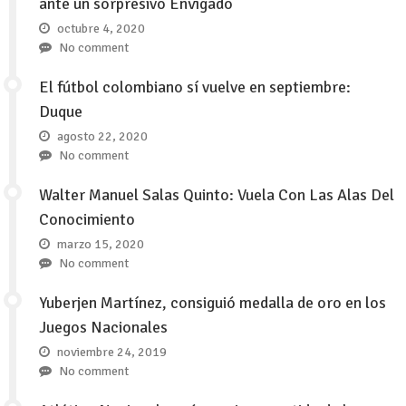
ante un sorpresivo Envigado
octubre 4, 2020
No comment
El fútbol colombiano sí vuelve en septiembre:
Duque
agosto 22, 2020
No comment
Walter Manuel Salas Quinto: Vuela Con Las Alas Del
Conocimiento
marzo 15, 2020
No comment
Yuberjen Martínez, consiguió medalla de oro en los
Juegos Nacionales
noviembre 24, 2019
No comment