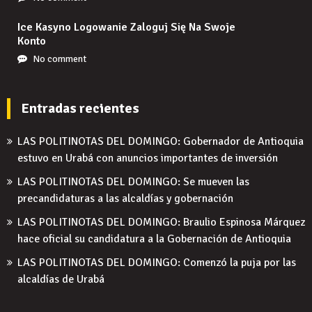
Ice Kasyno Logowanie Zaloguj Się Na Swoje
Konto
No comment
Entradas recientes
LAS POLITINOTAS DEL DOMINGO: Gobernador de Antioquia
estuvo en Urabá con anuncios importantes de inversión
LAS POLITINOTAS DEL DOMINGO: Se mueven las
precandidaturas a las alcaldías y gobernación
LAS POLITINOTAS DEL DOMINGO: Braulio Espinosa Márquez
hace oficial su candidatura a la Gobernación de Antioquia
LAS POLITINOTAS DEL DOMINGO: Comenzó la puja por las
alcaldías de Urabá