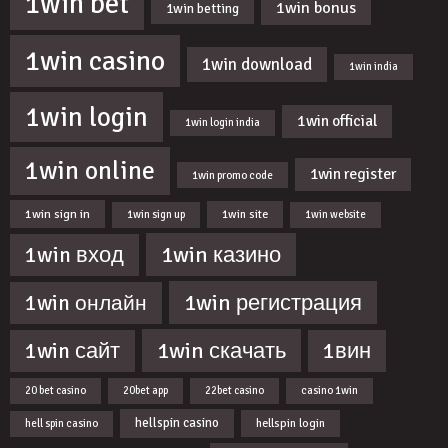
1win bet
1win bonus
1win betting
1win casino
1win download
1win india
1win login
1win official
1win login india
1win online
1win register
1win promo code
1win sign in
1win site
1win sign up
1win website
1win казино
1win вход
1win регистрация
1win онлайн
1win скачать
1win сайт
1вин
20 bet casino
20bet app
22bet casino
casino 1win
hellspin casino
hellspin login
hell spin casino