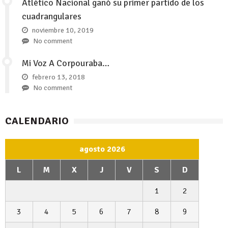
Atlético Nacional ganó su primer partido de los
cuadrangulares
noviembre 10, 2019
No comment
Mi Voz A Corpouraba…
febrero 13, 2018
No comment
CALENDARIO
agosto 2026
L
M
X
J
V
S
D
1
2
3
4
5
6
7
8
9