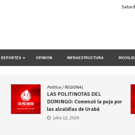
Saturd
DEPORTES
OPINION
INFRAESTRUCTURA
MOVILI
olítica
/
REGIONAL
Política
LAS POLITINOTAS DEL
LAS PO
DOMINGO: Comenzó la puja por
DOMING
las alcaldías de Urabá
hacen 
preside
julio 12, 2026
Espriel
julio 