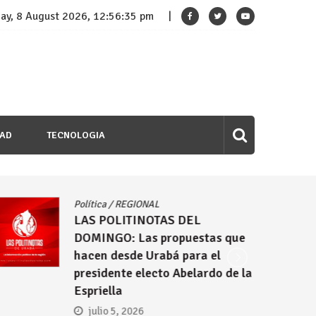
ay, 8 August 2026, 12:56:36 pm
DAD
TECNOLOGIA
/
REGIONAL
Política
/
REGION
LITINOTAS DEL
LAS POLITIN
O: Las propuestas que
DOMINGO: Col
desde Urabá para el
Abelardo de l
nte electo Abelardo de la
nuevo preside
la
junio 28, 202
5, 2026