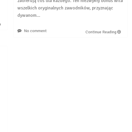
zaoferują coś dla każdego. Ten niezwykły bonus wita
wszelkich oryginalnych zawodników, przyznając
dywanom…
No comment
Continue Reading