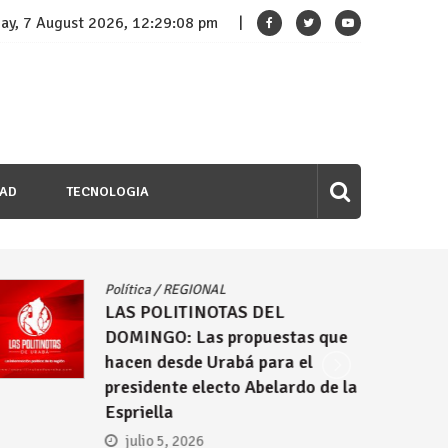
day, 7 August 2026, 12:29:09 pm
DAD
TECNOLOGIA
Política
/
REGIONAL
LAS POLITINOTAS DEL
DOMINGO: Las propuestas que
hacen desde Urabá para el
presidente electo Abelardo de la
Espriella
julio 5, 2026