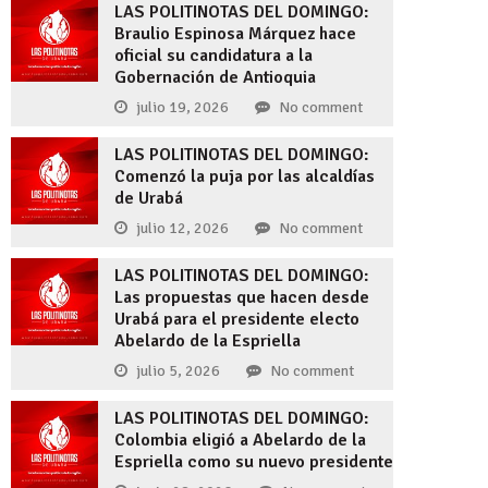
LAS POLITINOTAS DEL DOMINGO:
Braulio Espinosa Márquez hace
oficial su candidatura a la
Gobernación de Antioquia
julio 19, 2026
No comment
LAS POLITINOTAS DEL DOMINGO:
Comenzó la puja por las alcaldías
de Urabá
julio 12, 2026
No comment
LAS POLITINOTAS DEL DOMINGO:
Las propuestas que hacen desde
Urabá para el presidente electo
Abelardo de la Espriella
julio 5, 2026
No comment
LAS POLITINOTAS DEL DOMINGO:
Colombia eligió a Abelardo de la
Espriella como su nuevo presidente