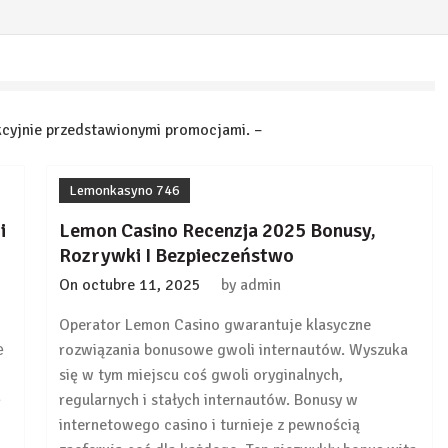
akcyjnie przedstawionymi promocjami. –
Lemonkasyno 746
i
Lemon Casino Recenzja 2025 Bonusy,
Rozrywki I Bezpieczeństwo
On
octubre 11, 2025
by
admin
Operator Lemon Casino gwarantuje klasyczne
е
rozwiązania bonusowe gwoli internautów. Wyszuka
się w tym miejscu coś gwoli oryginalnych,
е
regularnych i stałych internautów. Bonusy w
internetowego casino i turnieje z pewnością