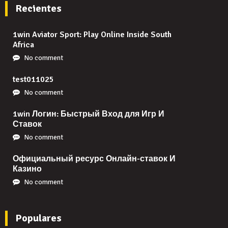
Recientes
1win Aviator Sport: Play Online Inside South
Africa
No comment
test011025
No comment
1win Логин: Быстрый Вход для Игр И
Ставок
No comment
Официальный ресурс Онлайн-ставок И
Казино
No comment
Populares