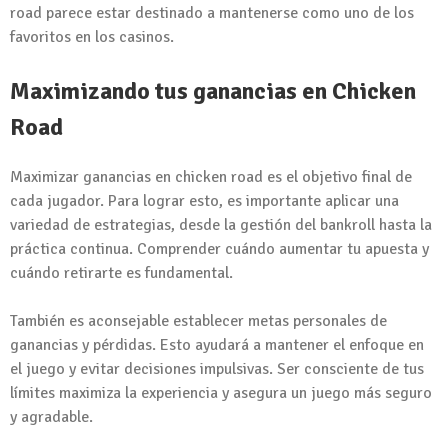
road parece estar destinado a mantenerse como uno de los
favoritos en los casinos.
Maximizando tus ganancias en Chicken
Road
Maximizar ganancias en chicken road es el objetivo final de
cada jugador. Para lograr esto, es importante aplicar una
variedad de estrategias, desde la gestión del bankroll hasta la
práctica continua. Comprender cuándo aumentar tu apuesta y
cuándo retirarte es fundamental.
También es aconsejable establecer metas personales de
ganancias y pérdidas. Esto ayudará a mantener el enfoque en
el juego y evitar decisiones impulsivas. Ser consciente de tus
límites maximiza la experiencia y asegura un juego más seguro
y agradable.