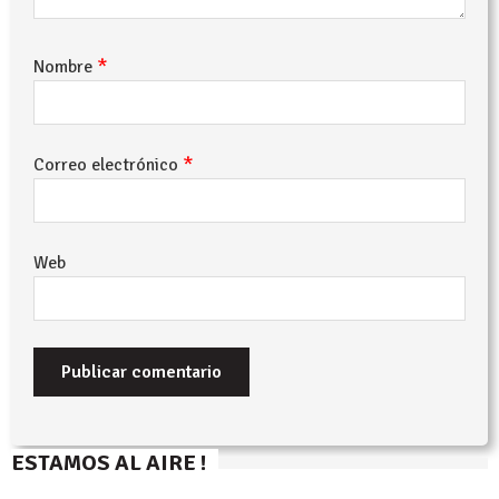
*
Nombre
*
Correo electrónico
Web
ESTAMOS AL AIRE !