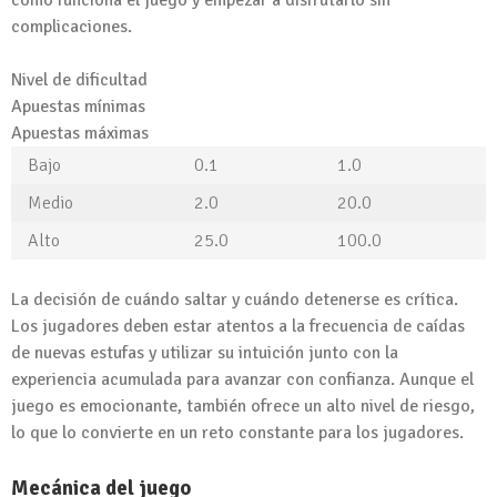
cómo funciona el juego y empezar a disfrutarlo sin
complicaciones.
Nivel de dificultad
Apuestas mínimas
Apuestas máximas
Bajo
0.1
1.0
Medio
2.0
20.0
Alto
25.0
100.0
La decisión de cuándo saltar y cuándo detenerse es crítica.
Los jugadores deben estar atentos a la frecuencia de caídas
de nuevas estufas y utilizar su intuición junto con la
experiencia acumulada para avanzar con confianza. Aunque el
juego es emocionante, también ofrece un alto nivel de riesgo,
lo que lo convierte en un reto constante para los jugadores.
Mecánica del juego