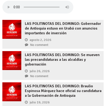
LAS POLITINOTAS DEL DOMINGO: Gobernador
de Antioquia estuvo en Urabá con anuncios
importantes de inversión
agosto 2, 2026
No comment
LAS POLITINOTAS DEL DOMINGO: Se mueven
las precandidaturas a las alcaldías y
gobernación
julio 26, 2026
No comment
LAS POLITINOTAS DEL DOMINGO: Braulio
Espinosa Márquez hace oficial su candidatura
a la Gobernación de Antioquia
julio 19, 2026