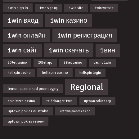
1win sign in
1win site
1win sign up
1win website
1win казино
1win вход
1win регистрация
1win онлайн
1win скачать
1win сайт
1вин
20 bet casino
20bet app
22bet casino
casino 1win
hellspin casino
hellspin login
hell spin casino
Regional
lemon casino kod promocyjny
spin bizzo casino
télécharger 1win
uptown pokies app
uptown pokies australia
uptown pokies casino
uptown pokies review