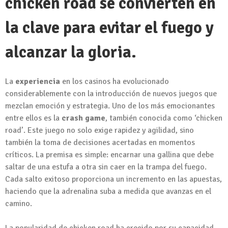
chicken road se convierten en
la clave para evitar el fuego y
alcanzar la gloria.
La
experiencia
en los casinos ha evolucionado
considerablemente con la introducción de nuevos juegos que
mezclan emoción y estrategia. Uno de los más emocionantes
entre ellos es la
crash game
, también conocida como ‘chicken
road’. Este juego no solo exige rapidez y agilidad, sino
también la toma de decisiones acertadas en momentos
críticos. La premisa es simple: encarnar una gallina que debe
saltar de una estufa a otra sin caer en la trampa del fuego.
Cada salto exitoso proporciona un incremento en las apuestas,
haciendo que la adrenalina suba a medida que avanzas en el
camino.