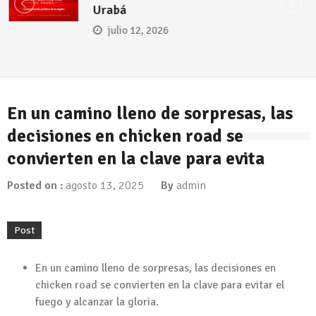
Urabá
julio 12, 2026
En un camino lleno de sorpresas, las
decisiones en chicken road se
convierten en la clave para evita
Posted on :
agosto 13, 2025
By
admin
Post
En un camino lleno de sorpresas, las decisiones en
chicken road se convierten en la clave para evitar el
fuego y alcanzar la gloria.