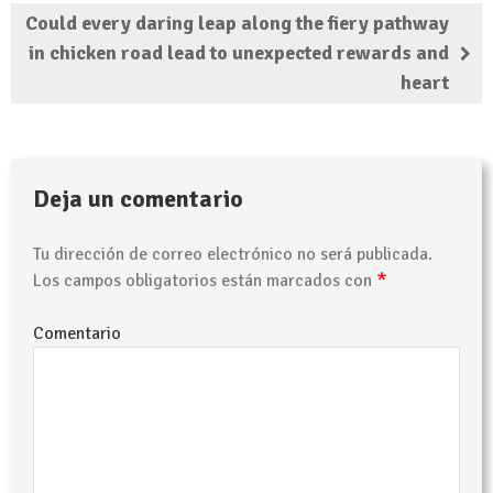
Could every daring leap along the fiery pathway
in chicken road lead to unexpected rewards and
heart
Deja un comentario
Tu dirección de correo electrónico no será publicada.
*
Los campos obligatorios están marcados con
Comentario