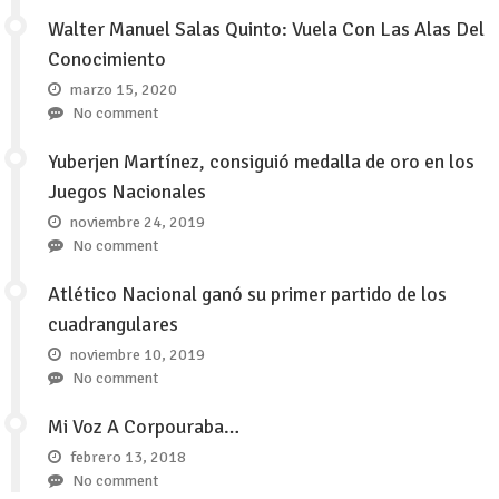
Walter Manuel Salas Quinto: Vuela Con Las Alas Del
Conocimiento
marzo 15, 2020
No comment
Yuberjen Martínez, consiguió medalla de oro en los
Juegos Nacionales
noviembre 24, 2019
No comment
Atlético Nacional ganó su primer partido de los
cuadrangulares
noviembre 10, 2019
No comment
Mi Voz A Corpouraba…
febrero 13, 2018
No comment