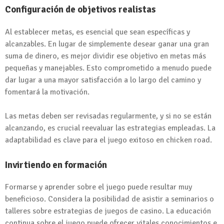
Configuración de objetivos realistas
Al establecer metas, es esencial que sean específicas y
alcanzables. En lugar de simplemente desear ganar una gran
suma de dinero, es mejor dividir ese objetivo en metas más
pequeñas y manejables. Esto comprometido a menudo puede
dar lugar a una mayor satisfacción a lo largo del camino y
fomentará la motivación.
Las metas deben ser revisadas regularmente, y si no se están
alcanzando, es crucial reevaluar las estrategias empleadas. La
adaptabilidad es clave para el juego exitoso en chicken road.
Invirtiendo en formación
Formarse y aprender sobre el juego puede resultar muy
beneficioso. Considera la posibilidad de asistir a seminarios o
talleres sobre estrategias de juegos de casino. La educación
continua sobre el juego puede ofrecer vitales conocimientos e