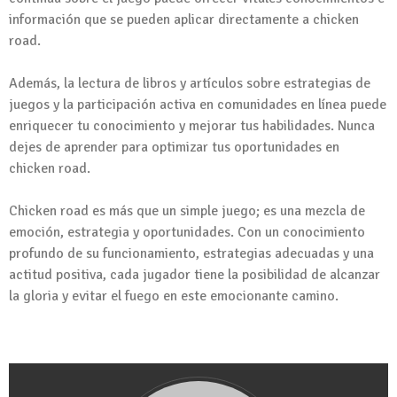
información que se pueden aplicar directamente a chicken
road.
Además, la lectura de libros y artículos sobre estrategias de
juegos y la participación activa en comunidades en línea puede
enriquecer tu conocimiento y mejorar tus habilidades. Nunca
dejes de aprender para optimizar tus oportunidades en
chicken road.
Chicken road es más que un simple juego; es una mezcla de
emoción, estrategia y oportunidades. Con un conocimiento
profundo de su funcionamiento, estrategias adecuadas y una
actitud positiva, cada jugador tiene la posibilidad de alcanzar
la gloria y evitar el fuego en este emocionante camino.