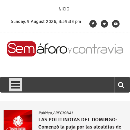
Skip
INICIO
to
content
Sunday, 9 August 2026, 3:59:34 pm
Política
/
REGIONAL
LAS POLITINOTAS DEL DOMINGO:
Comenzó la puja por las alcaldías de