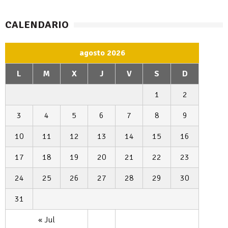
CALENDARIO
agosto 2026
L
M
X
J
V
S
D
1
2
3
4
5
6
7
8
9
10
11
12
13
14
15
16
17
18
19
20
21
22
23
24
25
26
27
28
29
30
31
« Jul