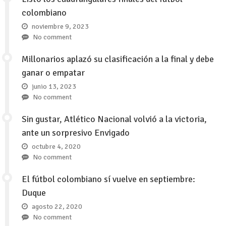
colombiano
noviembre 9, 2023
No comment
Millonarios aplazó su clasificación a la final y debe
ganar o empatar
junio 13, 2023
No comment
Sin gustar, Atlético Nacional volvió a la victoria,
ante un sorpresivo Envigado
octubre 4, 2020
No comment
El fútbol colombiano sí vuelve en septiembre:
Duque
agosto 22, 2020
No comment