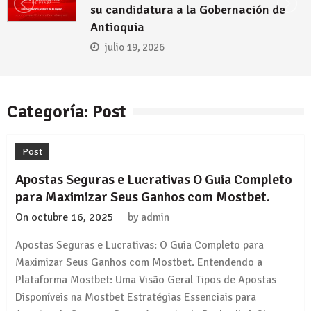
e
Urabá
julio 12, 2026
Categoría: Post
Post
Apostas Seguras e Lucrativas O Guia Completo
para Maximizar Seus Ganhos com Mostbet.
On
octubre 16, 2025
by
admin
Apostas Seguras e Lucrativas: O Guia Completo para
Maximizar Seus Ganhos com Mostbet. Entendendo a
Plataforma Mostbet: Uma Visão Geral Tipos de Apostas
Disponíveis na Mostbet Estratégias Essenciais para