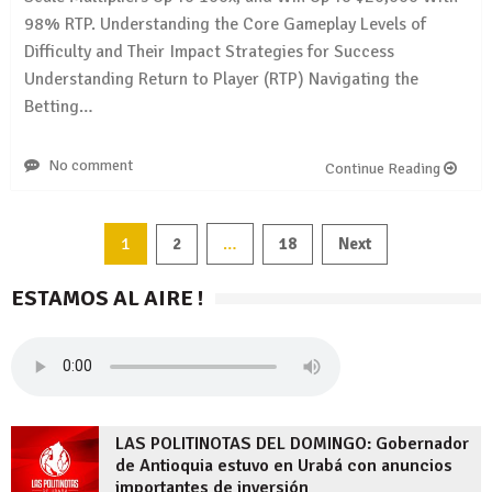
98% RTP. Understanding the Core Gameplay Levels of
Difficulty and Their Impact Strategies for Success
Understanding Return to Player (RTP) Navigating the
Betting…
No comment
Continue Reading
1
…
2
18
Next
Navegación
ESTAMOS AL AIRE !
de
entradas
LAS POLITINOTAS DEL DOMINGO: Gobernador
de Antioquia estuvo en Urabá con anuncios
importantes de inversión