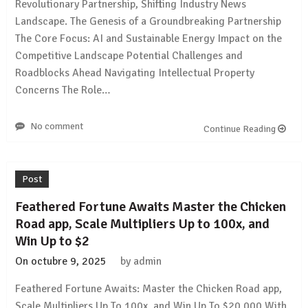
Revolutionary Partnership, Shifting Industry News
Landscape. The Genesis of a Groundbreaking Partnership
The Core Focus: AI and Sustainable Energy Impact on the
Competitive Landscape Potential Challenges and
Roadblocks Ahead Navigating Intellectual Property
Concerns The Role…
No comment
Continue Reading
Post
Feathered Fortune Awaits Master the Chicken
Road app, Scale Multipliers Up to 100x, and
Win Up to $2
On
octubre 9, 2025
by
admin
Feathered Fortune Awaits: Master the Chicken Road app,
Scale Multipliers Up To 100x, and Win Up To $20,000 With