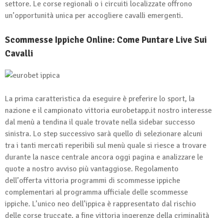
settore. Le corse regionali o i circuiti localizzate offrono
un’opportunità unica per accogliere cavalli emergenti.
Scommesse Ippiche Online: Come Puntare Live Sui
Cavalli
La prima caratteristica da eseguire è preferire lo sport, la
nazione e il campionato vittoria
eurobetapp.it
nostro interesse
dal menù a tendina il quale trovate nella sidebar successo
sinistra. Lo step successivo sarà quello di selezionare alcuni
tra i tanti mercati reperibili sul menù quale si riesce a trovare
durante la nasce centrale ancora oggi pagina e analizzare le
quote a nostro avviso più vantaggiose. Regolamento
dell’offerta vittoria programmi di scommesse ippiche
complementari al programma ufficiale delle scommesse
ippiche. L’unico neo dell’ippica è rappresentato dal rischio
delle corse truccate, a fine vittoria ingerenze della criminalità