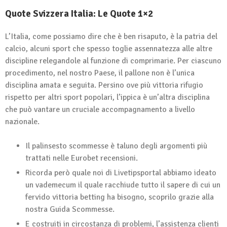
Quote Svizzera Italia: Le Quote 1×2
L’Italia, come possiamo dire che è ben risaputo, è la patria del
calcio, alcuni sport che spesso toglie assennatezza alle altre
discipline relegandole al funzione di comprimarie. Per ciascuno
procedimento, nel nostro Paese, il pallone non è l’unica
disciplina amata e seguita. Persino ove più vittoria rifugio
rispetto per altri sport popolari, l’ippica è un’altra disciplina
che può vantare un cruciale accompagnamento a livello
nazionale.
Il palinsesto scommesse è taluno degli argomenti più
trattati nelle Eurobet recensioni.
Ricorda però quale noi di Livetipsportal abbiamo ideato
un vademecum il quale racchiude tutto il sapere di cui un
fervido vittoria betting ha bisogno, scoprilo grazie alla
nostra Guida Scommesse.
E costruiti in circostanza di problemi, l’assistenza clienti