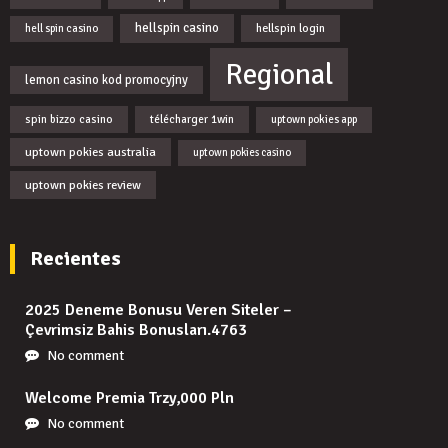
hellspin casino
hellspin login
hell spin casino
Regional
lemon casino kod promocyjny
spin bizzo casino
télécharger 1win
uptown pokies app
uptown pokies australia
uptown pokies casino
uptown pokies review
Recientes
2025 Deneme Bonusu Veren Siteler –
Çevrimsiz Bahis Bonusları.4763
No comment
Welcome Premia Trzy,000 Pln
No comment