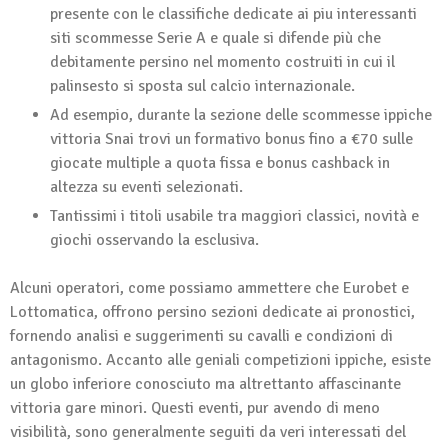
presente con le classifiche dedicate ai piu interessanti
siti scommesse Serie A e quale si difende più che
debitamente persino nel momento costruiti in cui il
palinsesto si sposta sul calcio internazionale.
Ad esempio, durante la sezione delle scommesse ippiche
vittoria Snai trovi un formativo bonus fino a €70 sulle
giocate multiple a quota fissa e bonus cashback in
altezza su eventi selezionati.
Tantissimi i titoli usabile tra maggiori classici, novità e
giochi osservando la esclusiva.
Alcuni operatori, come possiamo ammettere che Eurobet e
Lottomatica, offrono persino sezioni dedicate ai pronostici,
fornendo analisi e suggerimenti su cavalli e condizioni di
antagonismo. Accanto alle geniali competizioni ippiche, esiste
un globo inferiore conosciuto ma altrettanto affascinante
vittoria gare minori. Questi eventi, pur avendo di meno
visibilità, sono generalmente seguiti da veri interessati del