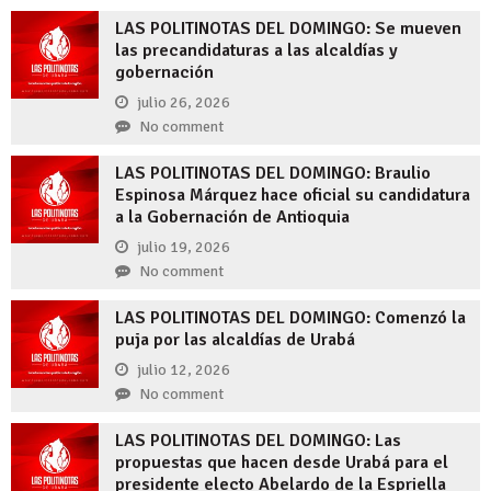
LAS POLITINOTAS DEL DOMINGO: Se mueven
las precandidaturas a las alcaldías y
gobernación
julio 26, 2026
No comment
LAS POLITINOTAS DEL DOMINGO: Braulio
Espinosa Márquez hace oficial su candidatura
a la Gobernación de Antioquia
julio 19, 2026
No comment
LAS POLITINOTAS DEL DOMINGO: Comenzó la
puja por las alcaldías de Urabá
julio 12, 2026
No comment
LAS POLITINOTAS DEL DOMINGO: Las
propuestas que hacen desde Urabá para el
presidente electo Abelardo de la Espriella