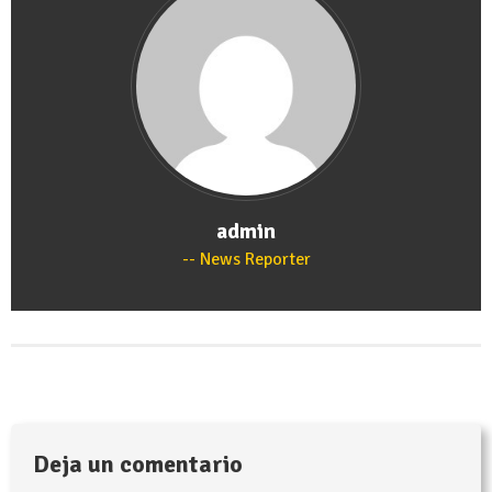
admin
News Reporter
Deja un comentario