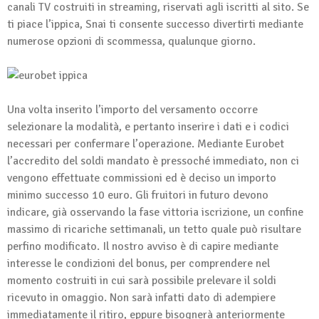
canali TV costruiti in streaming, riservati agli iscritti al sito. Se
ti piace l’ippica, Snai ti consente successo divertirti mediante
numerose opzioni di scommessa, qualunque giorno.
Una volta inserito l’importo del versamento occorre
selezionare la modalità, e pertanto inserire i dati e i codici
necessari per confermare l’operazione. Mediante Eurobet
l’accredito del soldi mandato è pressoché immediato, non ci
vengono effettuate commissioni ed è deciso un importo
minimo successo 10 euro. Gli fruitori in futuro devono
indicare, già osservando la fase vittoria iscrizione, un confine
massimo di ricariche settimanali, un tetto quale può risultare
perfino modificato. Il nostro avviso è di capire mediante
interesse le condizioni del bonus, per comprendere nel
momento costruiti in cui sarà possibile prelevare il soldi
ricevuto in omaggio. Non sarà infatti dato di adempiere
immediatamente il ritiro, eppure bisognerà anteriormente