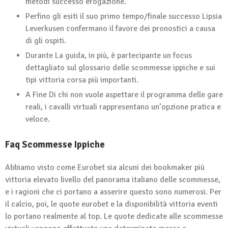
metodi successo erogazione.
Perfino gli esiti il suo primo tempo/finale successo Lipsia
Leverkusen confermano il favore dei pronostici a causa
di gli ospiti.
Durante La guida, in più, è partecipante un focus
dettagliato sul glossario delle scommesse ippiche e sui
tipi vittoria corsa più importanti.
A Fine Di chi non vuole aspettare il programma delle gare
reali, i cavalli virtuali rappresentano un’opzione pratica e
veloce.
Faq Scommesse Ippiche
Abbiamo visto come Eurobet sia alcuni dei bookmaker più
vittoria elevato livello del panorama italiano delle scommesse,
e i ragioni che ci portano a asserire questo sono numerosi. Per
il calcio, poi, le quote eurobet e la disponibilità vittoria eventi
lo portano realmente al top. Le quote dedicate alle scommesse