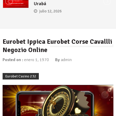
Urabá
julio 12, 2026
Eurobet Ippica Eurobet Corse Cavallli
Negozio Online
Posted on :
enero 1, 1970
By
admin
Eurobet Casino 232