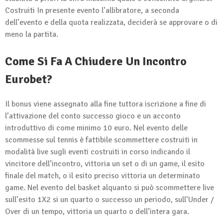
Costruiti In presente evento l’allibratore, a seconda
dell’evento e della quota realizzata, deciderà se approvare o di
meno la partita.
Come Si Fa A Chiudere Un Incontro
Eurobet?
Il bonus viene assegnato alla fine tuttora iscrizione a fine di
l’attivazione del conto successo gioco e un acconto
introduttivo di come minimo 10 euro. Nel evento delle
scommesse sul tennis è fattibile scommettere costruiti in
modalità live sugli eventi costruiti in corso indicando il
vincitore dell’incontro, vittoria un set o di un game, il esito
finale del match, o il esito preciso vittoria un determinato
game. Nel evento del basket alquanto si può scommettere live
sull’esito 1X2 si un quarto o successo un periodo, sull’Under /
Over di un tempo, vittoria un quarto o dell’intera gara.