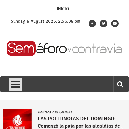
Skip
INICIO
to
content
Sunday, 9 August 2026, 2:56:09 pm
Política
/
REGIONAL
LAS POLITINOTAS DEL DOMINGO:
Comenzó la puja por las alcaldías de