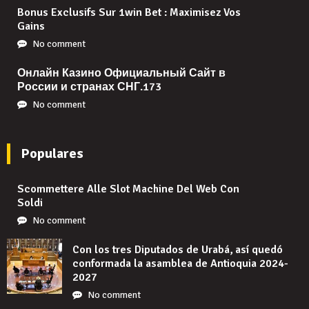
Bonus Exclusifs Sur 1win Bet : Maximisez Vos
Gains
No comment
Онлайн Казино Официальный Сайт в
России и странах СНГ.173
No comment
Populares
Scommettere Alle Slot Machine Del Web Con
Soldi
No comment
Con los tres Diputados de Urabá, así quedó
conformada la asamblea de Antioquia 2024-
2027
No comment