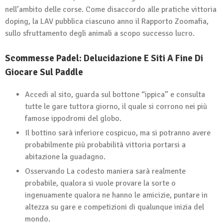
nell’ambito delle corse. Come disaccordo alle pratiche vittoria
doping, la LAV pubblica ciascuno anno il Rapporto Zoomafia,
sullo sfruttamento degli animali a scopo successo lucro.
Scommesse Padel: Delucidazione E Siti A Fine Di
Giocare Sul Paddle
Accedi al sito, guarda sul bottone “ippica” e consulta
tutte le gare tuttora giorno, il quale si corrono nei più
famose ippodromi del globo.
Il bottino sarà inferiore cospicuo, ma si potranno avere
probabilmente più probabilità vittoria portarsi a
abitazione la guadagno.
Osservando La codesto maniera sarà realmente
probabile, qualora si vuole provare la sorte o
ingenuamente qualora ne hanno le amicizie, puntare in
altezza su gare e competizioni di qualunque inizia del
mondo.