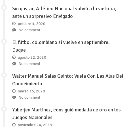
Sin gustar, Atlético Nacional volvió a la victoria,
ante un sorpresivo Envigado
octubre 4, 2020
No comment
El fútbol colombiano sí vuelve en septiembre:
Duque
agosto 22, 2020
No comment
Walter Manuel Salas Quinto: Vuela Con Las Alas Del
Conocimiento
marzo 15, 2020
No comment
Yuberjen Martínez, consiguió medalla de oro en los
Juegos Nacionales
noviembre 24, 2019