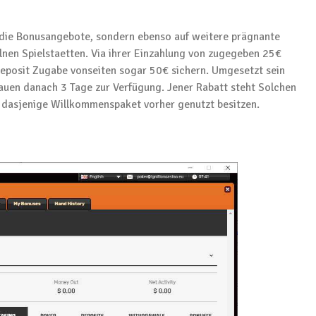
uf die Bonusangebote, sondern ebenso auf weitere prägnante
lnen Spielstaetten. Via ihrer Einzahlung von zugegeben 25€
eposit Zugabe vonseiten sogar 50€ sichern. Umgesetzt sein
auen danach 3 Tage zur Verfügung. Jener Rabatt steht Solchen
ie dasjenige Willkommenspaket vorher genutzt besitzen.