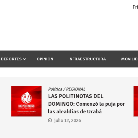
Fr
DEPORTES
OPINION
INFRAESTRUCTURA
MOVILI
Política
/
REGIONAL
LAS POLITINOTAS DEL
ja por
DOMINGO: Las propuestas que
hacen desde Urabá para el
presidente electo Abelardo de la
Espriella
julio 5, 2026