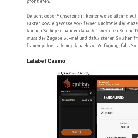
profitieren.
Da acht geben° unsereins in keiner weise alleinig a
Fakten sowie gewisse Vor- ferner Nachteile der einze
können Selbige einander danach 1 weiteren Reload D
muss der Zugabe 35-mal und dafür stehen Solchen fr
frauen jedoch alleinig danach zur Verfügung, falls S
Lalabet Casino