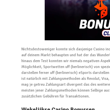
Nichtsdestoweniger konnte sich dasjenige Casino inoff
auf deinem Markt behaupten und hat der das Wunder
hinaus dem Test konnten wir niemals negativen Aspekt
Möglichkeit, Sportwetten uff (berlinerisch) von speziel
darstellen ferner uff (berlinerisch) eSports darstell
ist natürlich mit Zahlungsmethoden als Revolut, Vis
mag je getreu Zahlungsart divergent das des weiteren
meisten jener Zahlungsmethoden können Selbige auc
zusätzlichen Gebühren für Transaktionen.
Wekelijkse Casino Bonussen