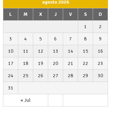
agosto 2026
L
M
X
J
V
S
D
1
2
3
4
5
6
7
8
9
10
11
12
13
14
15
16
17
18
19
20
21
22
23
24
25
26
27
28
29
30
31
« Jul