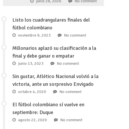
junio 28, 2026
No comment
Listo los cuadrangulares finales del
fútbol colombiano
noviembre 9, 2023
No comment
Millonarios aplazó su clasificación a la
final y debe ganar o empatar
junio 13, 2023
No comment
Sin gustar, Atlético Nacional volvió a la
victoria, ante un sorpresivo Envigado
octubre 4, 2020
No comment
El fútbol colombiano sí vuelve en
septiembre: Duque
agosto 22, 2020
No comment