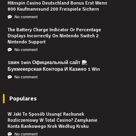
Hitnspin Casino Deutschland Bonus Erst Wenn
800 Kaufmannsund 200 Freispiele Sichern
No comment
The Battery Charge Indicator Or Percentage
Displays Incorrectly On Nintendo Switch 2
Nintendo Support
No comment
1вин 1win Официальный сайт
Букмекерская Контора И Казино 1 Win
No comment
Populares
W Jaki To Sposób Usunąć Rachunek
Rozliczeniowy W Total Casino? Zamykanie
Konta Bankowego Krok Według Kroku
No comment