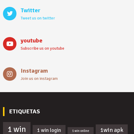
Twitter
Tweet us on twitter
youtube
Subscribe us on youtube
Instagram
Join us on instagram
ETIQUETAS
1 win
1win apk
1 win login
1 win online