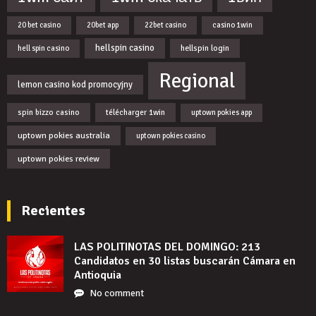
20 bet casino
20bet app
22bet casino
casino 1win
hellspin casino
hellspin login
hell spin casino
Regional
lemon casino kod promocyjny
spin bizzo casino
télécharger 1win
uptown pokies app
uptown pokies australia
uptown pokies casino
uptown pokies review
Recientes
LAS POLITINOTAS DEL DOMINGO: 213
Candidatos en 30 listas buscarán Cámara en
Antioquia
No comment