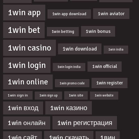
1win app
1win aviator
1win app download
1win bet
1win bonus
1win betting
1win casino
1win download
1win india
1win login
1win official
1win login india
1win online
1win register
1win promo code
1win sign in
1win site
1win sign up
1win website
1win казино
1win вход
1win регистрация
1win онлайн
1win скачать
1win сайт
1вин