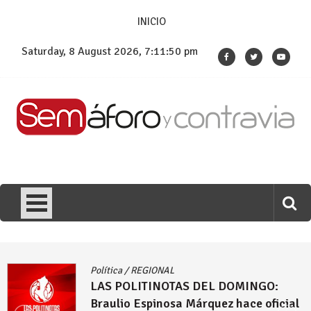
Skip
INICIO
to
content
Saturday, 8 August 2026, 7:11:51 pm
Política
/
REGIONAL
LAS POLITINOTAS DEL DOMINGO:
l
Comenzó la puja por las alcaldías de