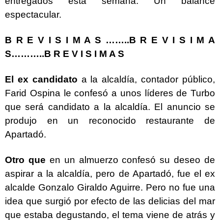
entregados esta semana. Un balance
espectacular.
B R E V I S I M A S ……..B R E V I S I M A
S………..B R E V I S I M A S
El ex candidato
a la alcaldía, contador público,
Farid Ospina le confesó a unos líderes de Turbo
que será candidato a la alcaldía. El anuncio se
produjo en un reconocido restaurante de
Apartadó.
Otro que
en un almuerzo confesó su deseo de
aspirar a la alcaldía, pero de Apartadó, fue el ex
alcalde Gonzalo Giraldo Aguirre. Pero no fue una
idea que surgió por efecto de las delicias del mar
que estaba degustando, el tema viene de atrás y