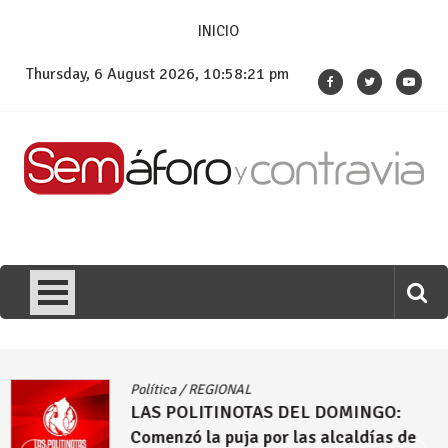
Skip
INICIO
to
content
Thursday, 6 August 2026, 10:58:22 pm
Política
/
REGIONAL
LAS POLITINOTAS DEL DOMINGO:
Comenzó la puja por las alcaldías de