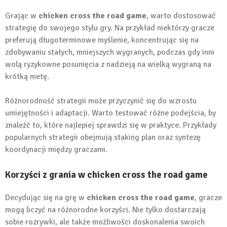
Grając w
chicken cross the road game
, warto dostosować
strategię do swojego stylu gry. Na przykład niektórzy gracze
preferują długoterminowe myślenie, koncentrując się na
zdobywaniu stałych, mniejszych wygranych, podczas gdy inni
wolą ryzykowne posunięcia z nadzieją na wielką wygraną na
krótką metę.
Różnorodność strategii może przyczynić się do wzrostu
umiejętności i adaptacji. Warto testować różne podejścia, by
znaleźć to, które najlepiej sprawdzi się w praktyce. Przykłady
popularnych strategii obejmują staking plan oraz syntezę
koordynacji między graczami.
Korzyści z grania w chicken cross the road game
Decydując się na grę w
chicken cross the road game
, gracze
mogą liczyć na różnorodne korzyści. Nie tylko dostarczają
sobie rozrywki, ale także możliwości doskonalenia swoich