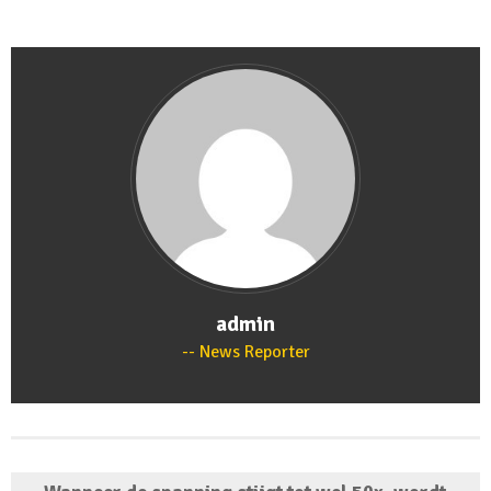
admin
News Reporter