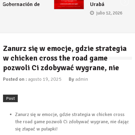
Urabá
julio 12, 2026
Zanurz się w emocje, gdzie strategia
w chicken cross the road game
pozwoli Ci zdobywać wygrane, nie
Posted on :
agosto 19, 2025
By
admin
Post
Zanurz się w emocje, gdzie strategia w chicken cross
the road game pozwoli Ci zdobywać wygrane, nie dając
się złapać w pułapki!