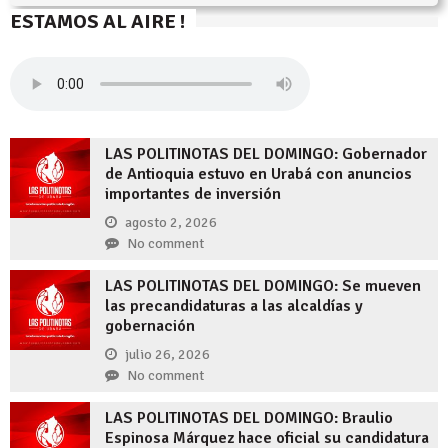
ESTAMOS AL AIRE !
LAS POLITINOTAS DEL DOMINGO: Gobernador
de Antioquia estuvo en Urabá con anuncios
importantes de inversión
agosto 2, 2026
No comment
LAS POLITINOTAS DEL DOMINGO: Se mueven
las precandidaturas a las alcaldías y
gobernación
julio 26, 2026
No comment
LAS POLITINOTAS DEL DOMINGO: Braulio
Espinosa Márquez hace oficial su candidatura