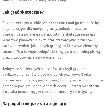
znacząco zwiększyć szansę na wygraną.
Jak grać skutecznie?
Rozpoczęcie gry w
chicken cross the road game
może być
przytłaczające dla nowych graczy, jednak z rozwojem
umiejętności pojawiają się sposoby na skuteczniejszą grę.
Właściwe planowanie akcji oraz przewidywanie ruchów,
zarówno swoich, jak i innych graczy, to kluczowe elementy
sukcesu. Warto więc podejść do rozgrywki z chłodną głową
oraz przygotować się na wiele emocji.
Jednym ze skutecznych sposobów strategii gry jest
analizowanie ruchów pieców oraz ich wzorców. Nauka
przewidywania, kiedy piec zgaśnie, a kiedy się rozświetli, może
pomóc w podjęciu odpowiednich decyzji i przeprowadzeniu
kurczaka przez drogę w sposób bezpieczny i efektywny.
Najpopularniejsze strategie gry