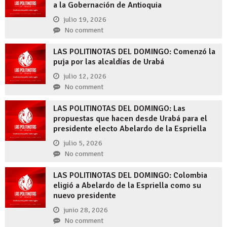
a la Gobernación de Antioquia
julio 19, 2026
No comment
LAS POLITINOTAS DEL DOMINGO: Comenzó la
puja por las alcaldías de Urabá
julio 12, 2026
No comment
LAS POLITINOTAS DEL DOMINGO: Las
propuestas que hacen desde Urabá para el
presidente electo Abelardo de la Espriella
julio 5, 2026
No comment
LAS POLITINOTAS DEL DOMINGO: Colombia
eligió a Abelardo de la Espriella como su
nuevo presidente
junio 28, 2026
No comment