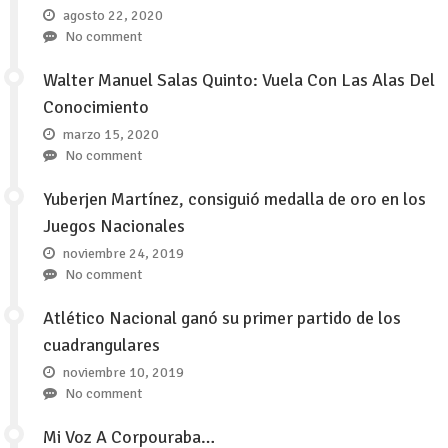
agosto 22, 2020
No comment
Walter Manuel Salas Quinto: Vuela Con Las Alas Del
Conocimiento
marzo 15, 2020
No comment
Yuberjen Martínez, consiguió medalla de oro en los
Juegos Nacionales
noviembre 24, 2019
No comment
Atlético Nacional ganó su primer partido de los
cuadrangulares
noviembre 10, 2019
No comment
Mi Voz A Corpouraba…