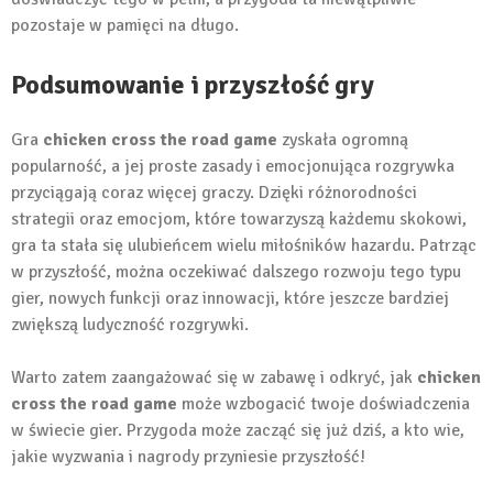
pozostaje w pamięci na długo.
Podsumowanie i przyszłość gry
Gra
chicken cross the road game
zyskała ogromną
popularność, a jej proste zasady i emocjonująca rozgrywka
przyciągają coraz więcej graczy. Dzięki różnorodności
strategii oraz emocjom, które towarzyszą każdemu skokowi,
gra ta stała się ulubieńcem wielu miłośników hazardu. Patrząc
w przyszłość, można oczekiwać dalszego rozwoju tego typu
gier, nowych funkcji oraz innowacji, które jeszcze bardziej
zwiększą ludyczność rozgrywki.
Warto zatem zaangażować się w zabawę i odkryć, jak
chicken
cross the road game
może wzbogacić twoje doświadczenia
w świecie gier. Przygoda może zacząć się już dziś, a kto wie,
jakie wyzwania i nagrody przyniesie przyszłość!