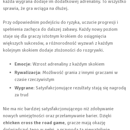
każda wygrana dodaje im dodatkowej adrenaliny. To wszystko
sprawia, że gra wciąga na dłużej.
Przy odpowiednim podejściu do ryzyka, uczucie progresji i
spełnienia zachęca do dalszej zabawy. Każdy nowy poziom
staje się dla graczy istotnym krokiem do osiągnięcia
większych sukcesów, a różnorodność wyzwań z każdym
kolejnym skokiem dodaje złożoności do rozgrywki.
Emocje
: Wzrost adrenaliny z każdym skokiem
Rywalizacja
: Możliwość grania z innymi graczami w
czasie rzeczywistym
Wygrane
: Satysfakcjonujące rezultaty stają się nagrodą
za trud
Nie ma nic bardziej satysfakcjonującego niż zdobywanie
nowych umiejętności oraz przełamywanie barier. Dzięki
chicken cross the road game
, gracze mają okazję
doświadczyć tego w pełni, a przygoda ta niewątpliwie