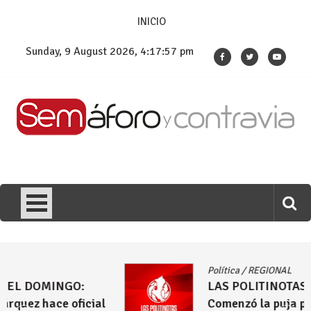
Skip
INICIO
to
content
Sunday, 9 August 2026, 4:17:58 pm
Política
/
REGIONAL
LAS POLITINOTAS DEL DOMINGO:
Comenzó la puja por las alcaldías de