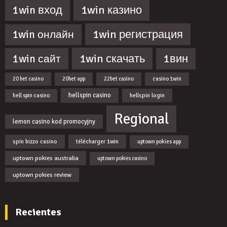
1win казино
1win вход
1win регистрация
1win онлайн
1win скачать
1win сайт
1вин
20 bet casino
20bet app
22bet casino
casino 1win
hellspin casino
hellspin login
hell spin casino
Regional
lemon casino kod promocyjny
spin bizzo casino
télécharger 1win
uptown pokies app
uptown pokies australia
uptown pokies casino
uptown pokies review
Recientes