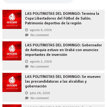
LAS POLITINOTAS DEL DOMINGO: Termina la
Copa Libertadores del Fútbol de Salón.
Patrimonio deportivo de la región
agosto 9, 2026
No comment
LAS POLITINOTAS DEL DOMINGO: Gobernador
de Antioquia estuvo en Urabá con anuncios
importantes de inversión
agosto 2, 2026
No comment
LAS POLITINOTAS DEL DOMINGO: Se mueven
las precandidaturas a las alcaldías y
gobernación
julio 26, 2026
No comment