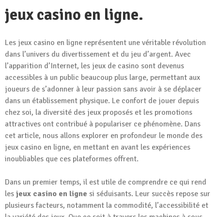
jeux casino en ligne.
Les
jeux casino en ligne
représentent une véritable révolution
dans l’univers du divertissement et du jeu d’argent. Avec
l’apparition d’Internet, les jeux de casino sont devenus
accessibles à un public beaucoup plus large, permettant aux
joueurs de s’adonner à leur passion sans avoir à se déplacer
dans un établissement physique. Le confort de jouer depuis
chez soi, la diversité des jeux proposés et les promotions
attractives ont contribué à populariser ce phénomène. Dans
cet article, nous allons explorer en profondeur le monde des
jeux casino en ligne, en mettant en avant les expériences
inoubliables que ces plateformes offrent.
Dans un premier temps, il est utile de comprendre ce qui rend
les
jeux casino en ligne
si séduisants. Leur succès repose sur
plusieurs facteurs, notamment la commodité, l’accessibilité et