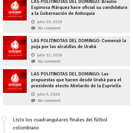
LAS POLITINOTAS DEL DOMINGO: Braulio
Espinosa Márquez hace oficial su candidatura
a la Gobernación de Antioquia
julio 19, 2026
No comment
LAS POLITINOTAS DEL DOMINGO: Comenzó la
puja por las alcaldías de Urabá
julio 12, 2026
No comment
LAS POLITINOTAS DEL DOMINGO: Las
propuestas que hacen desde Urabá para el
presidente electo Abelardo de la Espriella
julio 5, 2026
No comment
Listo los cuadrangulares finales del fútbol
colombiano