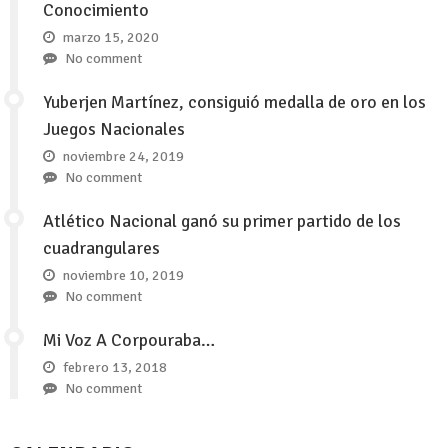
Conocimiento
marzo 15, 2020
No comment
Yuberjen Martínez, consiguió medalla de oro en los
Juegos Nacionales
noviembre 24, 2019
No comment
Atlético Nacional ganó su primer partido de los
cuadrangulares
noviembre 10, 2019
No comment
Mi Voz A Corpouraba…
febrero 13, 2018
No comment