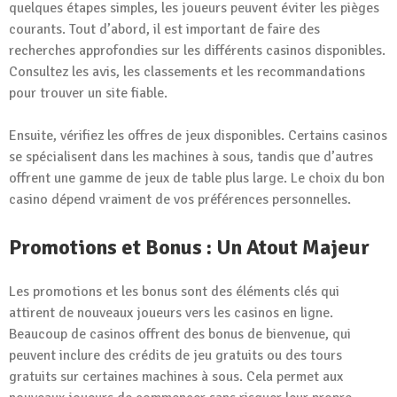
quelques étapes simples, les joueurs peuvent éviter les pièges
courants. Tout d’abord, il est important de faire des
recherches approfondies sur les différents casinos disponibles.
Consultez les avis, les classements et les recommandations
pour trouver un site fiable.
Ensuite, vérifiez les offres de jeux disponibles. Certains casinos
se spécialisent dans les machines à sous, tandis que d’autres
offrent une gamme de jeux de table plus large. Le choix du bon
casino dépend vraiment de vos préférences personnelles.
Promotions et Bonus : Un Atout Majeur
Les promotions et les bonus sont des éléments clés qui
attirent de nouveaux joueurs vers les casinos en ligne.
Beaucoup de casinos offrent des bonus de bienvenue, qui
peuvent inclure des crédits de jeu gratuits ou des tours
gratuits sur certaines machines à sous. Cela permet aux