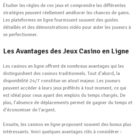
Étudier les règles de ces jeux et comprendre les différentes
stratégies peuvent réellement améliorer les chances de gains.
Les plateformes en ligne fournissent souvent des guides
détaillés et des démonstrations vidéo pour aider les joueurs à
se perfectionner.
Les Avantages des Jeux Casino en Ligne
Les casinos en ligne offrent de nombreux avantages qui les
distinguishent des casinos traditionnels. Tout d’abord, la
disponibilité 24/7 constitue un atout majeur. Les joueurs
peuvent accéder à leurs jeux préférés à tout moment, ce qui
est idéal pour ceux ayant des emplois du temps chargés. De
plus, l’absence de déplacements permet de gagner du temps et
d’économiser de l’argent.
Ensuite, les casinos en ligne proposent souvent des bonus plus
intéressants. Voici quelques avantages clés à considérer :