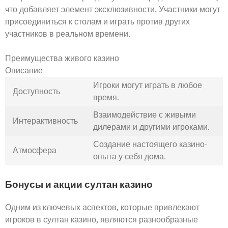
что добавляет элемент эксклюзивности. Участники могут
присоединиться к столам и играть против других
участников в реальном времени.
Преимущества живого казино
Описание
Игроки могут играть в любое
Доступность
время.
Взаимодействие с живыми
Интерактивность
дилерами и другими игроками.
Создание настоящего казино-
Атмосфера
опыта у себя дома.
Бонусы и акции султан казино
Одним из ключевых аспектов, которые привлекают
игроков в султан казино, являются разнообразные