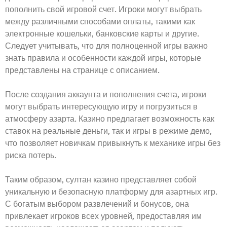
пополнить свой игровой счет. Игроки могут выбрать
между различными способами оплаты, такими как
электронные кошельки, банковские карты и другие.
Следует учитывать, что для полноценной игры важно
знать правила и особенности каждой игры, которые
представлены на странице с описанием.
После создания аккаунта и пополнения счета, игроки
могут выбрать интересующую игру и погрузиться в
атмосферу азарта. Казино предлагает возможность как
ставок на реальные деньги, так и игры в режиме демо,
что позволяет новичкам привыкнуть к механике игры без
риска потерь.
Таким образом, султан казино представляет собой
уникальную и безопасную платформу для азартных игр.
С богатым выбором развлечений и бонусов, она
привлекает игроков всех уровней, предоставляя им