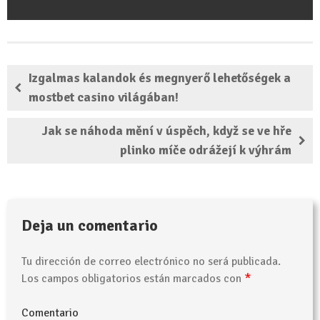
Izgalmas kalandok és megnyerő lehetőségek a
mostbet casino világában!
Jak se náhoda mění v úspěch, když se ve hře
plinko míče odrážejí k výhrám
Deja un comentario
Tu dirección de correo electrónico no será publicada.
*
Los campos obligatorios están marcados con
Comentario