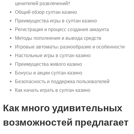
ценителей развлечений?
Общий обзор султан казино
Преимущества игры в султан казино
Регистрация и процесс создания аккаунта
Методы пополнения и вывода средств
Игровые автоматы: разнообразие и особенности
Настольные игры в султан казино
Преимущества живого казино
Бонусы и акции султан казино
Безопасность и поддержка пользователей
Как начать играть в султан казино
Как много удивительных
возможностей предлагает