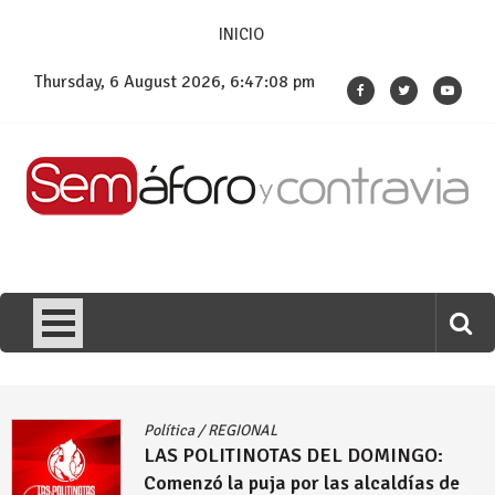
Skip
INICIO
to
content
Thursday, 6 August 2026, 6:47:09 pm
Política
/
REGIONAL
LAS POLITINOTAS DEL DOMINGO:
Comenzó la puja por las alcaldías de