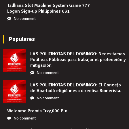
Tadhana Slot Machine System Game 777
Logon Sign-up Philippines 631
No comment
Populares
LAS POLITINOTAS DEL DOMINGO: Necesitamos
Políticas Públicas para trabajar el protección y
mitigación
No comment
LAS POLITINOTAS DEL DOMINGO: El Concejo
de Apartadó eligió mesa directiva Romerista.
No comment
Welcome Premia Trzy,000 Pln
No comment