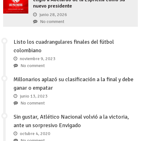
nuevo presidente
junio 28, 2026
No comment
Listo los cuadrangulares finales del fútbol
colombiano
noviembre 9, 2023
No comment
Millonarios aplazó su clasificación a la final y debe
ganar o empatar
junio 13, 2023
No comment
Sin gustar, Atlético Nacional volvió a la victoria,
ante un sorpresivo Envigado
octubre 4, 2020
No comment