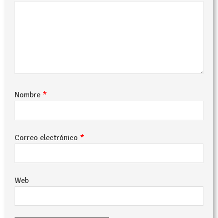
*
Nombre
*
Correo electrónico
Web