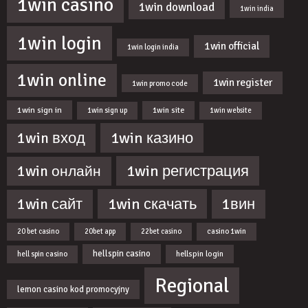
1win casino
1win download
1win india
1win login
1win official
1win login india
1win online
1win register
1win promo code
1win sign in
1win site
1win sign up
1win website
1win казино
1win вход
1win регистрация
1win онлайн
1win скачать
1win сайт
1вин
20 bet casino
20bet app
22bet casino
casino 1win
hellspin casino
hellspin login
hell spin casino
Regional
lemon casino kod promocyjny