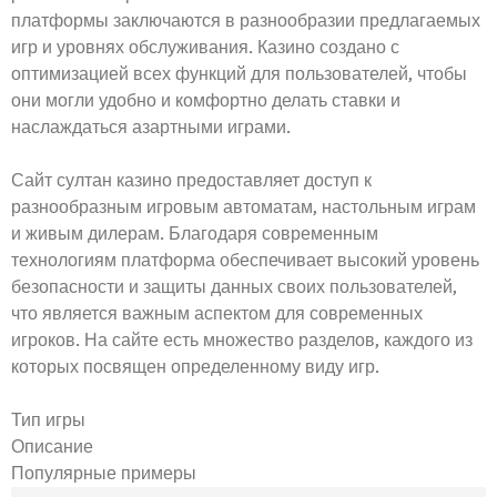
платформы заключаются в разнообразии предлагаемых
игр и уровнях обслуживания. Казино создано с
оптимизацией всех функций для пользователей, чтобы
они могли удобно и комфортно делать ставки и
наслаждаться азартными играми.
Сайт султан казино предоставляет доступ к
разнообразным игровым автоматам, настольным играм
и живым дилерам. Благодаря современным
технологиям платформа обеспечивает высокий уровень
безопасности и защиты данных своих пользователей,
что является важным аспектом для современных
игроков. На сайте есть множество разделов, каждого из
которых посвящен определенному виду игр.
Тип игры
Описание
Популярные примеры