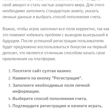
свой аккаунт и стать частью азартного мира. Для этого
необходимо заполнить стандартную анкету, указать
личные данные и выбрать способ пополнения счета.
Важно, чтобы игрок заполнил все поля корректно, так как
это поможет избежать проблем с выводом выигрышей в
будущем. После успешной регистрации пользователю
будет предложено воспользоваться бонусом на первый
депозит, что является отличным способом начать свои
приключения на платформе.
Посетите сайт султан казино.
Нажмите на кнопку “Регистрация”.
Заполните необходимые поля личной
информации.
Выберите способ пополнения счета.
Подтвердите регистрацию и начните играть.