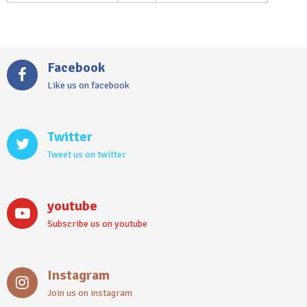
Facebook
Like us on facebook
Twitter
Tweet us on twitter
youtube
Subscribe us on youtube
Instagram
Join us on instagram