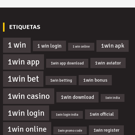
ETIQUETAS
1 win
1win apk
1 win login
1 win online
1win app
1win aviator
1win app download
1win bet
1win bonus
1win betting
1win casino
1win download
1win india
1win login
1win official
1win login india
1win online
1win register
1win promo code