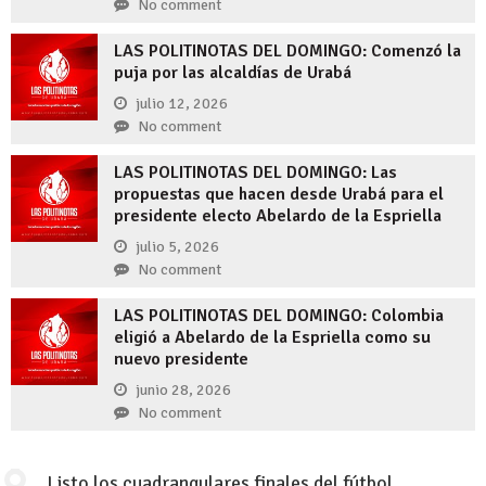
No comment
LAS POLITINOTAS DEL DOMINGO: Comenzó la
puja por las alcaldías de Urabá
julio 12, 2026
No comment
LAS POLITINOTAS DEL DOMINGO: Las
propuestas que hacen desde Urabá para el
presidente electo Abelardo de la Espriella
julio 5, 2026
No comment
LAS POLITINOTAS DEL DOMINGO: Colombia
eligió a Abelardo de la Espriella como su
nuevo presidente
junio 28, 2026
No comment
Listo los cuadrangulares finales del fútbol