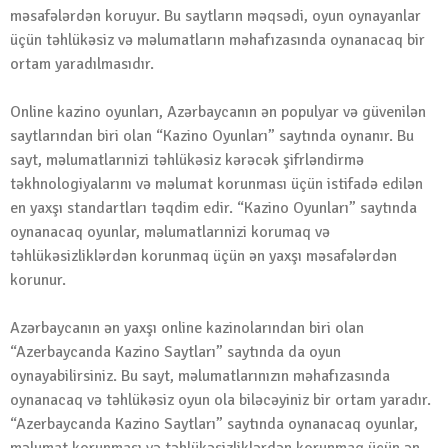
məsafələrdən koruyur. Bu saytların məqsədi, oyun oynayanlar
üçün təhlükəsiz və məlumatların məhafızasında oynanacaq bir
ortam yaradılmasıdır.
Online kazino oyunları, Azərbaycanın ən populyar və güvenilən
saytlarından biri olan “Kazino Oyunları” saytında oynanır. Bu
sayt, məlumatlarınizi təhlükəsiz kərəcək şifrləndirmə
təkhnologiyalarını və məlumat korunması üçün istifadə edilən
en yaxşı standartları təqdim edir. “Kazino Oyunları” saytında
oynanacaq oyunlar, məlumatlarınizi korumaq və
təhlükəsizliklərdən korunmaq üçün ən yaxşı məsafələrdən
korunur.
Azərbaycanın ən yaxşı online kazinolarından biri olan
“Azerbaycanda Kazino Saytları” saytında da oyun
oynayabilirsiniz. Bu sayt, məlumatlarınızın məhafızasında
oynanacaq və təhlükəsiz oyun ola biləcəyiniz bir ortam yaradır.
“Azerbaycanda Kazino Saytları” saytında oynanacaq oyunlar,