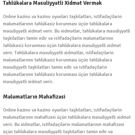
Təhlükələrə Məsuliyyətli Xidmət Vermək
Online kazino və kazino oyunları təşkilatları, istifadəçilərin
məlumatlarının təhlükəsiz korunması üçün təhlükələrə
məsuliyyətli xidmət verir. Bu xidmətlər, təhlükələrə məsuliyyətli
təşkilatları təmin edir və istifadəçilərin məlumatlarının
təhlükəsiz korunması üçün təhlükələrə məsuliyyətli xidmət
verir. Təhlükələrə məsuliyyətli xidmətlər, istifadəçilərin
məlumatlarının təhlükəsiz korunması üçün təhlükələrə
məsuliyyətli təşkilatları təmin edir və istifadəçilərin
məlumatlarının təhlükəsiz korunması üçün təhlükələrə
məsuliyyətli xidmət verir.
Məlumatların Məhafizəsi
Online kazino və kazino oyunları təşkilatları, istifadəçilərin
məlumatlarının məhafizəsi üçün təhlükələrə məsuliyyətli xidmət
verir. Bu xidmətlər, istifadəçilərin məlumatlarının məhafizəsi
üçün təhlükələrə məsuliyyətli təşkilatları təmin edir və