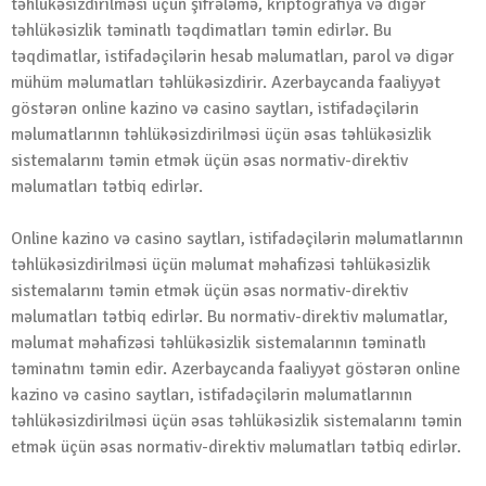
təhlükəsizdirilməsi üçün şifrələmə, kriptografiya və digər
təhlükəsizlik təminatlı təqdimatları təmin edirlər. Bu
təqdimatlar, istifadəçilərin hesab məlumatları, parol və digər
mühüm məlumatları təhlükəsizdirir. Azerbaycanda faaliyyət
göstərən online kazino və casino saytları, istifadəçilərin
məlumatlarının təhlükəsizdirilməsi üçün əsas təhlükəsizlik
sistemalarını təmin etmək üçün əsas normativ-direktiv
məlumatları tətbiq edirlər.
Online kazino və casino saytları, istifadəçilərin məlumatlarının
təhlükəsizdirilməsi üçün məlumat məhafizəsi təhlükəsizlik
sistemalarını təmin etmək üçün əsas normativ-direktiv
məlumatları tətbiq edirlər. Bu normativ-direktiv məlumatlar,
məlumat məhafizəsi təhlükəsizlik sistemalarının təminatlı
təminatını təmin edir. Azerbaycanda faaliyyət göstərən online
kazino və casino saytları, istifadəçilərin məlumatlarının
təhlükəsizdirilməsi üçün əsas təhlükəsizlik sistemalarını təmin
etmək üçün əsas normativ-direktiv məlumatları tətbiq edirlər.