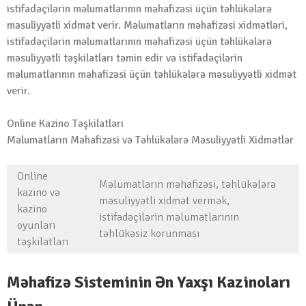
istifadəçilərin məlumatlarının məhafizəsi üçün təhlükələrə
məsuliyyətli xidmət verir. Məlumatların məhafizəsi xidmətləri,
istifadəçilərin məlumatlarının məhafizəsi üçün təhlükələrə
məsuliyyətli təşkilatları təmin edir və istifadəçilərin
məlumatlarının məhafizəsi üçün təhlükələrə məsuliyyətli xidmət
verir.
Online Kazino Təşkilatları
Məlumatların Məhafizəsi və Təhlükələrə Məsuliyyətli Xidmətlər
Online
Məlumatların məhafizəsi, təhlükələrə
kazino və
məsuliyyətli xidmət vermək,
kazino
istifadəçilərin məlumatlarının
oyunları
təhlükəsiz korunması
təşkilatları
Məhafizə Sisteminin Ən Yaxşı Kazinoları