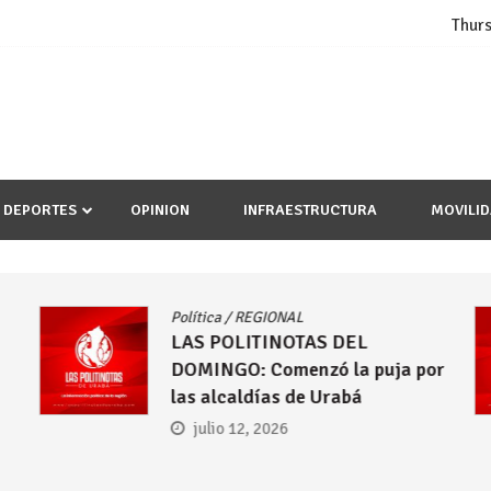
Thur
DEPORTES
OPINION
INFRAESTRUCTURA
MOVILI
Política
/
REGIONAL
LAS POLITINOTAS DEL
DOMINGO: Comenzó la puja por
las alcaldías de Urabá
julio 12, 2026