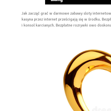
Jak zacząć grać w darmowe zabawy sloty internetowe
kasyna przez internet prześcigają się w środku. Bezp
i konsol karcianych. Bezpłatne rozrywki owo dosko