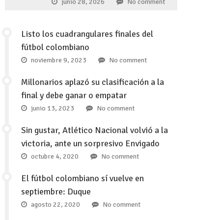
junio 28, 2026
No comment
Listo los cuadrangulares finales del
fútbol colombiano
noviembre 9, 2023
No comment
Millonarios aplazó su clasificación a la
final y debe ganar o empatar
junio 13, 2023
No comment
Sin gustar, Atlético Nacional volvió a la
victoria, ante un sorpresivo Envigado
octubre 4, 2020
No comment
El fútbol colombiano sí vuelve en
septiembre: Duque
agosto 22, 2020
No comment