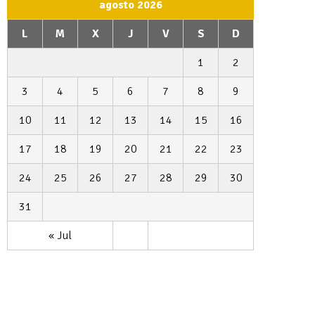
agosto 2026
L
M
X
J
V
S
D
1
2
3
4
5
6
7
8
9
10
11
12
13
14
15
16
17
18
19
20
21
22
23
24
25
26
27
28
29
30
31
« Jul