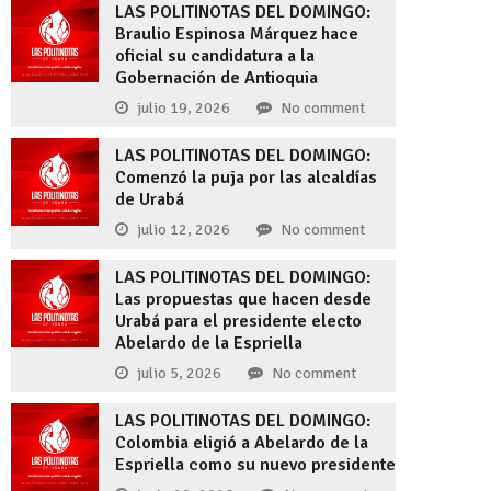
LAS POLITINOTAS DEL DOMINGO:
Braulio Espinosa Márquez hace
oficial su candidatura a la
Gobernación de Antioquia
julio 19, 2026
No comment
LAS POLITINOTAS DEL DOMINGO:
Comenzó la puja por las alcaldías
de Urabá
julio 12, 2026
No comment
LAS POLITINOTAS DEL DOMINGO:
Las propuestas que hacen desde
Urabá para el presidente electo
Abelardo de la Espriella
julio 5, 2026
No comment
LAS POLITINOTAS DEL DOMINGO:
Colombia eligió a Abelardo de la
Espriella como su nuevo presidente