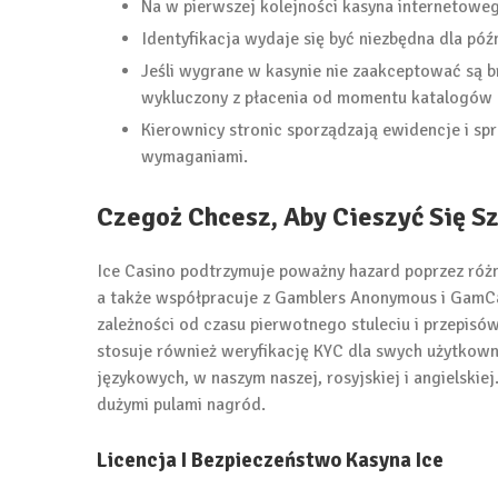
Na w pierwszej kolejności kasyna internetoweg
Identyfikacja wydaje się być niezbędna dla póź
Jeśli wygrane w kasynie nie zaakceptować są b
wykluczony z płacenia od momentu katalogów 
Kierownicy stronic sporządzają ewidencje i s
wymaganiami.
Czegoż Chcesz, Aby Cieszyć Się 
Ice Casino podtrzymuje poważny hazard poprzez różne 
a także współpracuje z Gamblers Anonymous i GamCa
zależności od czasu pierwotnego stuleciu i przepis
stosuje również weryfikację KYC dla swych użytkow
językowych, w naszym naszej, rosyjskiej i angielskie
dużymi pulami nagród.
Licencja I Bezpieczeństwo Kasyna Ice