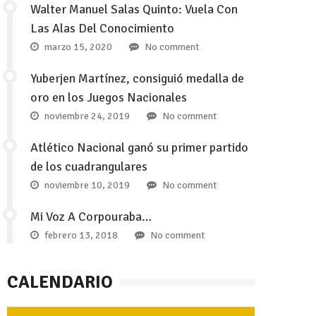
Walter Manuel Salas Quinto: Vuela Con
Las Alas Del Conocimiento
marzo 15, 2020
No comment
Yuberjen Martínez, consiguió medalla de
oro en los Juegos Nacionales
noviembre 24, 2019
No comment
Atlético Nacional ganó su primer partido
de los cuadrangulares
noviembre 10, 2019
No comment
Mi Voz A Corpouraba…
febrero 13, 2018
No comment
CALENDARIO