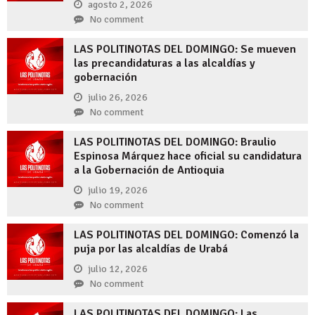
agosto 2, 2026
No comment
LAS POLITINOTAS DEL DOMINGO: Se mueven
las precandidaturas a las alcaldías y
gobernación
julio 26, 2026
No comment
LAS POLITINOTAS DEL DOMINGO: Braulio
Espinosa Márquez hace oficial su candidatura
a la Gobernación de Antioquia
julio 19, 2026
No comment
LAS POLITINOTAS DEL DOMINGO: Comenzó la
puja por las alcaldías de Urabá
julio 12, 2026
No comment
LAS POLITINOTAS DEL DOMINGO: Las