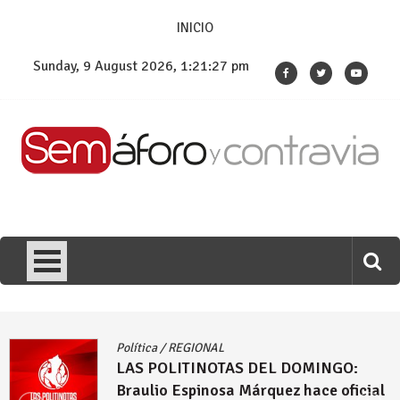
Skip
INICIO
to
content
Sunday, 9 August 2026, 1:21:27 pm
Política
/
REGIONAL
LAS POLITINOTAS DEL DOMINGO:
Braulio Espinosa Márquez hace oficial