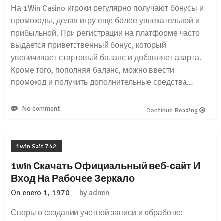
На 1Win Casino игроки регулярно получают бонусы и
промокоды, делая игру ещё более увлекательной и
прибыльной. При регистрации на платформе часто
выдается приветственный бонус, который
увеличивает стартовый баланс и добавляет азарта.
Кроме того, пополняя баланс, можно ввести
промокод и получить дополнительные средства…
No comment
Continue Reading
1win Sait 742
1win Скачать Официальный веб-сайт И
Вход На Рабочее Зеркало
On
enero 1, 1970
by
admin
Споры о создании учетной записи и обработке