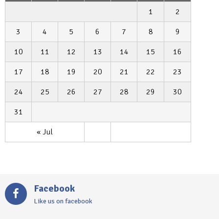
1
2
3
4
5
6
7
8
9
10
11
12
13
14
15
16
17
18
19
20
21
22
23
24
25
26
27
28
29
30
31
« Jul
Facebook
Like us on facebook