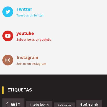
Twitter
Tweet us on twitter
youtube
Subscribe us on youtube
Instagram
Join us on instagram
ETIQUETAS
1 win
1win apk
1 win login
1 win online