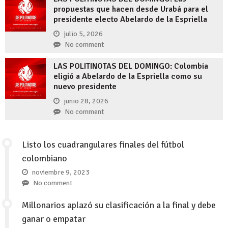
propuestas que hacen desde Urabá para el
presidente electo Abelardo de la Espriella
julio 5, 2026
No comment
LAS POLITINOTAS DEL DOMINGO: Colombia
eligió a Abelardo de la Espriella como su
nuevo presidente
junio 28, 2026
No comment
Listo los cuadrangulares finales del fútbol
colombiano
noviembre 9, 2023
No comment
Millonarios aplazó su clasificación a la final y debe
ganar o empatar