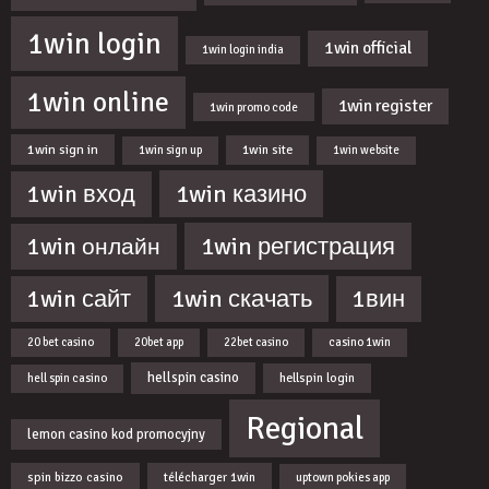
1win login
1win official
1win login india
1win online
1win register
1win promo code
1win sign in
1win site
1win sign up
1win website
1win казино
1win вход
1win регистрация
1win онлайн
1win скачать
1win сайт
1вин
20 bet casino
20bet app
22bet casino
casino 1win
hellspin casino
hellspin login
hell spin casino
Regional
lemon casino kod promocyjny
spin bizzo casino
télécharger 1win
uptown pokies app