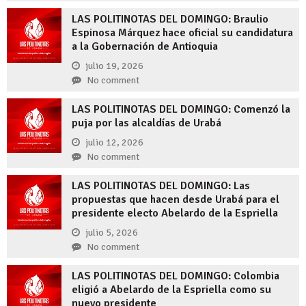
LAS POLITINOTAS DEL DOMINGO: Braulio
Espinosa Márquez hace oficial su candidatura
a la Gobernación de Antioquia
julio 19, 2026
No comment
LAS POLITINOTAS DEL DOMINGO: Comenzó la
puja por las alcaldías de Urabá
julio 12, 2026
No comment
LAS POLITINOTAS DEL DOMINGO: Las
propuestas que hacen desde Urabá para el
presidente electo Abelardo de la Espriella
julio 5, 2026
No comment
LAS POLITINOTAS DEL DOMINGO: Colombia
eligió a Abelardo de la Espriella como su
nuevo presidente