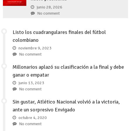
junio 28, 2026
No comment
Listo los cuadrangulares finales del fútbol
colombiano
noviembre 9, 2023
No comment
Millonarios aplazó su clasificación a la final y debe
ganar o empatar
junio 13, 2023
No comment
Sin gustar, Atlético Nacional volvió a la victoria,
ante un sorpresivo Envigado
octubre 4, 2020
No comment