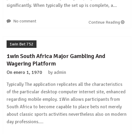
significantly. When typically the set up is complete, a…
No comment
Continue Reading
1win Bet 752
1win South Africa Major Gambling And
Wagering Platform
On
enero 1, 1970
by
admin
Typically The application replicates all the characteristics
of the particular desktop computer internet site, enhanced
regarding mobile employ. 1Win allows participants from
South Africa to become capable to place bets not merely
about classic sports activities nevertheless also on modern
day professions….