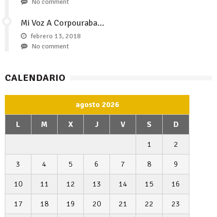
No comment
Mi Voz A Corpouraba…
febrero 13, 2018
No comment
CALENDARIO
agosto 2026
L
M
X
J
V
S
D
1
2
3
4
5
6
7
8
9
10
11
12
13
14
15
16
17
18
19
20
21
22
23