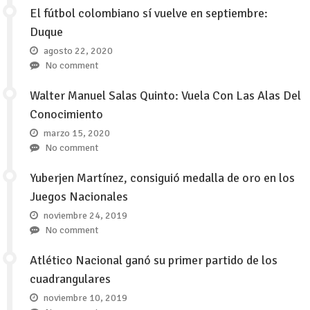
El fútbol colombiano sí vuelve en septiembre:
Duque
agosto 22, 2020
No comment
Walter Manuel Salas Quinto: Vuela Con Las Alas Del
Conocimiento
marzo 15, 2020
No comment
Yuberjen Martínez, consiguió medalla de oro en los
Juegos Nacionales
noviembre 24, 2019
No comment
Atlético Nacional ganó su primer partido de los
cuadrangulares
noviembre 10, 2019