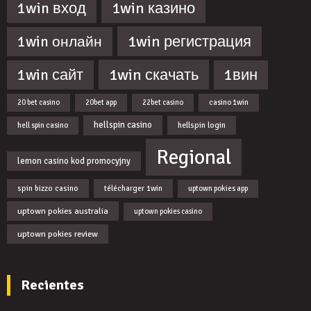
1win казино
1win вход
1win регистрация
1win онлайн
1win скачать
1win сайт
1вин
20 bet casino
20bet app
22bet casino
casino 1win
hellspin casino
hellspin login
hell spin casino
Regional
lemon casino kod promocyjny
spin bizzo casino
télécharger 1win
uptown pokies app
uptown pokies australia
uptown pokies casino
uptown pokies review
Recientes