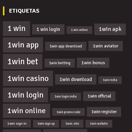
ETIQUETAS
1 win
1win apk
1 win login
1 win online
1win app
1win aviator
1win app download
1win bet
1win bonus
1win betting
1win casino
1win download
1win india
1win login
1win official
1win login india
1win online
1win register
1win promo code
1win sign in
1win site
1win sign up
1win website