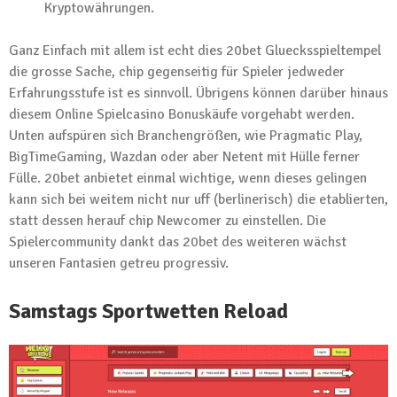
Kryptowährungen.
Ganz Einfach mit allem ist echt dies 20bet Gluecksspieltempel
die grosse Sache, chip gegenseitig für Spieler jedweder
Erfahrungsstufe ist es sinnvoll. Übrigens können darüber hinaus
diesem Online Spielcasino Bonuskäufe vorgehabt werden.
Unten aufspüren sich Branchengrößen, wie Pragmatic Play,
BigTimeGaming, Wazdan oder aber Netent mit Hülle ferner
Fülle. 20bet anbietet einmal wichtige, wenn dieses gelingen
kann sich bei weitem nicht nur uff (berlinerisch) die etablierten,
statt dessen herauf chip Newcomer zu einstellen. Die
Spielercommunity dankt das 20bet des weiteren wächst
unseren Fantasien getreu progressiv.
Samstags Sportwetten Reload