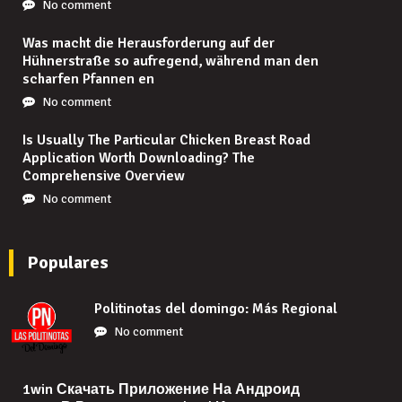
No comment
Was macht die Herausforderung auf der
Hühnerstraße so aufregend, während man den
scharfen Pfannen en
No comment
Is Usually The Particular Chicken Breast Road
Application Worth Downloading? The
Comprehensive Overview
No comment
Populares
Politinotas del domingo: Más Regional
No comment
1win Скачать Приложение На Андроид