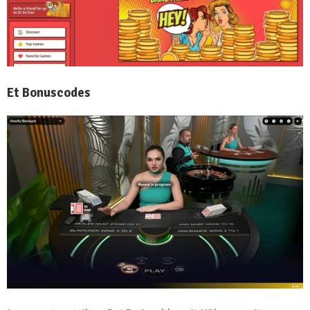
Et Bonuscodes