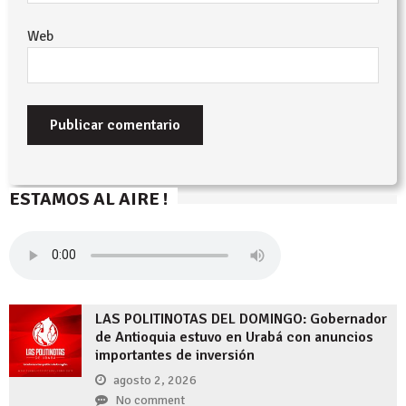
Web
ESTAMOS AL AIRE !
LAS POLITINOTAS DEL DOMINGO: Gobernador
de Antioquia estuvo en Urabá con anuncios
importantes de inversión
agosto 2, 2026
No comment