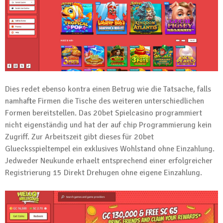
Dies redet ebenso kontra einen Betrug wie die Tatsache, falls
namhafte Firmen die Tische des weiteren unterschiedlichen
Formen bereitstellen. Das 20bet Spielcasino programmiert
nicht eigenständig und hat der auf chip Programmierung kein
Zugriff. Zur Arbeitszeit gibt dieses für 20bet
Gluecksspieltempel ein exklusives Wohlstand ohne Einzahlung.
Jedweder Neukunde erhaelt entsprechend einer erfolgreicher
Registrierung 15 Direkt Drehugen ohne eigene Einzahlung.