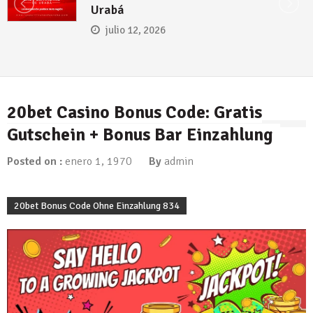
para el presidente electo A
la Espriella
julio 5, 2026
20bet Casino Bonus Code: Gratis
Gutschein + Bonus Bar Einzahlung
Posted on :
enero 1, 1970
By
admin
20bet Bonus Code Ohne Einzahlung 834