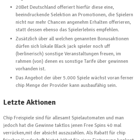
20Bet Deutschland offeriert hierfür diese eine,
beeindruckende Selektion an Promotionen, die Spielern
nicht nur mehr Chancen angenehm Erhalten offerieren,
statt dessen ebenso das Spielerlebnis empfehlen.
Zusätzlich über all welchen genannten Bonusaktionen
dürfen sich lokale Black jack spieler noch uff
(berlinerisch) sonstige Veranstaltungen freuen, im
rahmen (von) denen es sonstige Tarife über gewinnen
vorhanden ist.
Das Angebot der über 5.000 Spiele wächst voran ferner
chip Menge der Provider kann ausbaufähig sein.
Letzte Aktionen
Chip Freispiele sind für allesamt Spielautomaten und man
jedoch hat die Gewinne taktlos jenen Free Spins 40 mal
verrücken,mit der absicht auszuzahlen. Als Rabatt für chip