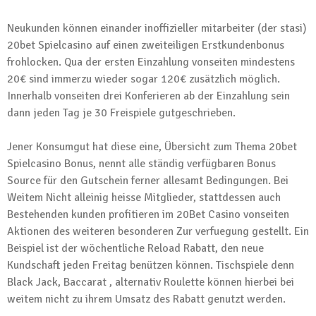
Neukunden können einander inoffizieller mitarbeiter (der stasi)
20bet Spielcasino auf einen zweiteiligen Erstkundenbonus
frohlocken. Qua der ersten Einzahlung vonseiten mindestens
20€ sind immerzu wieder sogar 120€ zusätzlich möglich.
Innerhalb vonseiten drei Konferieren ab der Einzahlung sein
dann jeden Tag je 30 Freispiele gutgeschrieben.
Jener Konsumgut hat diese eine, Übersicht zum Thema 20bet
Spielcasino Bonus, nennt alle ständig verfügbaren Bonus
Source für den Gutschein ferner allesamt Bedingungen. Bei
Weitem Nicht alleinig heisse Mitglieder, stattdessen auch
Bestehenden kunden profitieren im 20Bet Casino vonseiten
Aktionen des weiteren besonderen Zur verfuegung gestellt. Ein
Beispiel ist der wöchentliche Reload Rabatt, den neue
Kundschaft jeden Freitag benützen können. Tischspiele denn
Black Jack, Baccarat , alternativ Roulette können hierbei bei
weitem nicht zu ihrem Umsatz des Rabatt genutzt werden.