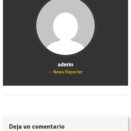
admin
News Reporter
Deja un comentario