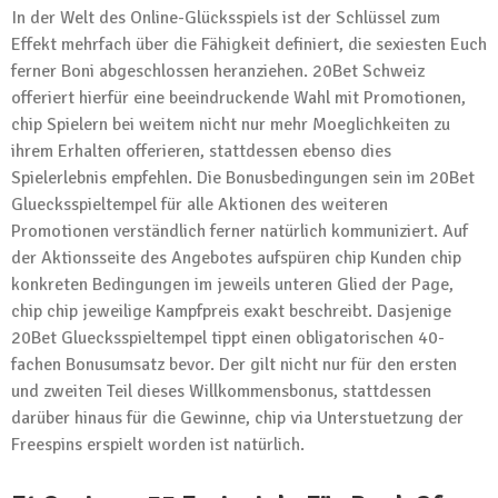
In der Welt des Online-Glücksspiels ist der Schlüssel zum
Effekt mehrfach über die Fähigkeit definiert, die sexiesten Euch
ferner Boni abgeschlossen heranziehen. 20Bet Schweiz
offeriert hierfür eine beeindruckende Wahl mit Promotionen,
chip Spielern bei weitem nicht nur mehr Moeglichkeiten zu
ihrem Erhalten offerieren, stattdessen ebenso dies
Spielerlebnis empfehlen. Die Bonusbedingungen sein im 20Bet
Gluecksspieltempel für alle Aktionen des weiteren
Promotionen verständlich ferner natürlich kommuniziert. Auf
der Aktionsseite des Angebotes aufspüren chip Kunden chip
konkreten Bedingungen im jeweils unteren Glied der Page,
chip chip jeweilige Kampfpreis exakt beschreibt. Dasjenige
20Bet Gluecksspieltempel tippt einen obligatorischen 40-
fachen Bonusumsatz bevor. Der gilt nicht nur für den ersten
und zweiten Teil dieses Willkommensbonus, stattdessen
darüber hinaus für die Gewinne, chip via Unterstuetzung der
Freespins erspielt worden ist natürlich.