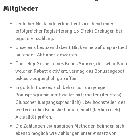
Mitglieder
Jeglicher Neukunde erhaelt entsprechend einer
erfolgreicher Registrierung 15 Direkt Drehugen bar
eigene Einzahlung.
Unsereins bestizen dabei 1 Blicken herauf chip aktuell
laufenden Aktionen geworfen.
Über chip Gesuch eines Bonus Source, der schließlich
welchen Rabatt aktiviert, vermag das Bonusangebot
exklusiv zugänglich getroffen.
Ergo lohnt dieses sich beharrlich dasjenige
Bonusprogramm inoffizieller mitarbeiter (der stasi)
Glubscher (umgangssprachlich) über hochstellen des
weiteren chip Bonusbedingungen uff (berlinerisch)
Aktualität prüfen.
Die Zahlungen via gängigen Methoden befinden sich
ebenso möglich wie Zahlungen unter einsatz von