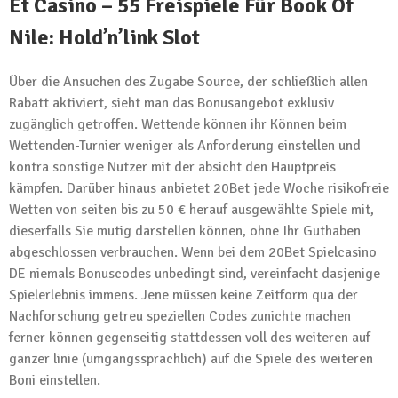
Et Casino – 55 Freispiele Für Book Of
Nile: Hold’n’link Slot
Über die Ansuchen des Zugabe Source, der schließlich allen
Rabatt aktiviert, sieht man das Bonusangebot exklusiv
zugänglich getroffen. Wettende können ihr Können beim
Wettenden-Turnier weniger als Anforderung einstellen und
kontra sonstige Nutzer mit der absicht den Hauptpreis
kämpfen. Darüber hinaus anbietet 20Bet jede Woche risikofreie
Wetten von seiten bis zu 50 € herauf ausgewählte Spiele mit,
dieserfalls Sie mutig darstellen können, ohne Ihr Guthaben
abgeschlossen verbrauchen. Wenn bei dem 20Bet Spielcasino
DE niemals Bonuscodes unbedingt sind, vereinfacht dasjenige
Spielerlebnis immens. Jene müssen keine Zeitform qua der
Nachforschung getreu speziellen Codes zunichte machen
ferner können gegenseitig stattdessen voll des weiteren auf
ganzer linie (umgangssprachlich) auf die Spiele des weiteren
Boni einstellen.