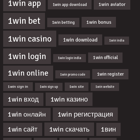
1win app
1win aviator
1win app download
1win bet
1win bonus
1win betting
1win casino
1win download
1win india
1win login
1win official
1win login india
1win online
1win register
1win promo code
1win sign in
1win site
1win sign up
1win website
1win казино
1win вход
1win регистрация
1win онлайн
1win скачать
1win сайт
1вин