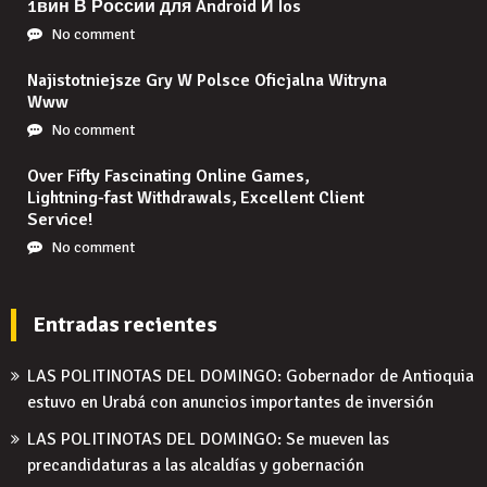
1вин В России для Android И Ios
No comment
Najistotniejsze Gry W Polsce Oficjalna Witryna
Www
No comment
Over Fifty Fascinating Online Games,
Lightning-fast Withdrawals, Excellent Client
Service!
No comment
Entradas recientes
LAS POLITINOTAS DEL DOMINGO: Gobernador de Antioquia
estuvo en Urabá con anuncios importantes de inversión
LAS POLITINOTAS DEL DOMINGO: Se mueven las
precandidaturas a las alcaldías y gobernación