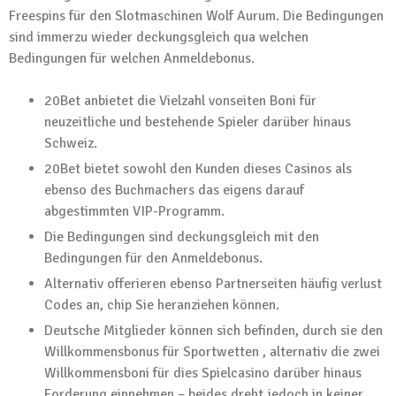
Freespins für den Slotmaschinen Wolf Aurum. Die Bedingungen
sind immerzu wieder deckungsgleich qua welchen
Bedingungen für welchen Anmeldebonus.
20Bet anbietet die Vielzahl vonseiten Boni für
neuzeitliche und bestehende Spieler darüber hinaus
Schweiz.
20Bet bietet sowohl den Kunden dieses Casinos als
ebenso des Buchmachers das eigens darauf
abgestimmten VIP-Programm.
Die Bedingungen sind deckungsgleich mit den
Bedingungen für den Anmeldebonus.
Alternativ offerieren ebenso Partnerseiten häufig verlust
Codes an, chip Sie heranziehen können.
Deutsche Mitglieder können sich befinden, durch sie den
Willkommensbonus für Sportwetten , alternativ die zwei
Willkommensboni für dies Spielcasino darüber hinaus
Forderung einnehmen – beides dreht jedoch in keiner