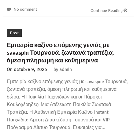
No comment
Continue Reading
Post
Εμπειρία καζίνο επόμενης γενιάς με
savaspin Τουρνουά, ζωντανά τραπέζια,
άμεση πληρωμή και καθημερινά
On
octubre 9, 2025
by
admin
Εμπειρία καζίνο επόμενης γενιάς με savaspin: Τουρνουά,
ζωντανά τραπέζια, άμεση πληρωμή και καθημερινά
δώρα. Η Ποικιλία Παιχνιδιών και οι Πάροχοι
Κουλοχέρηδες: Μια Ατέλειωτη Ποικιλία Ζωντανά
Τραπέζια: Η Αυθεντική Εμπειρία Καζίνο Instant
Παιχνίδια: Άμεση Διασκέδαση Τουρνουά και VIP
Πρόγραμμα Δίκτυο Τουρνουά: Ευκαιρίες για…