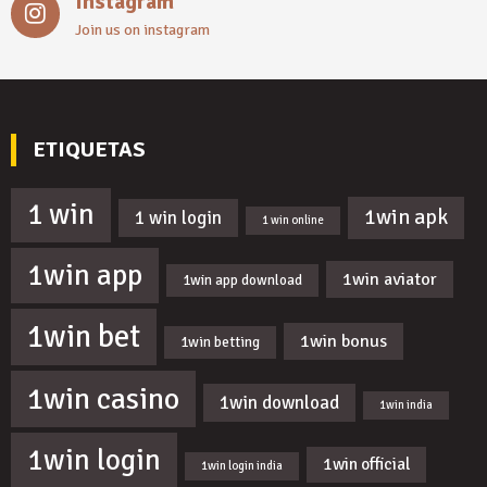
Instagram
Join us on instagram
ETIQUETAS
1 win
1win apk
1 win login
1 win online
1win app
1win aviator
1win app download
1win bet
1win bonus
1win betting
1win casino
1win download
1win india
1win login
1win official
1win login india