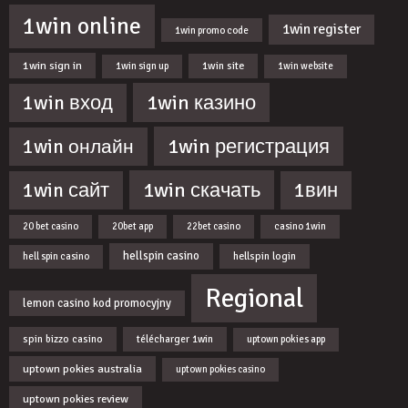
1win online
1win register
1win promo code
1win sign in
1win site
1win sign up
1win website
1win казино
1win вход
1win регистрация
1win онлайн
1win скачать
1win сайт
1вин
20 bet casino
20bet app
22bet casino
casino 1win
hellspin casino
hellspin login
hell spin casino
Regional
lemon casino kod promocyjny
spin bizzo casino
télécharger 1win
uptown pokies app
uptown pokies australia
uptown pokies casino
uptown pokies review