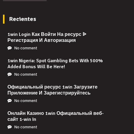
Recientes
1win Login Как Войти На ресурс ᐉ
Регистрация И Авторизация
No comment
1win Nigeria: Spot Gambling Bets With 500%
Added Bonus Will Be Here!
No comment
Официальный ресурс 1win Загрузите
Приложение И Зарегистрируйтесь
No comment
Онлайн Казино 1win Официальный веб-
сайт 1-win In
No comment