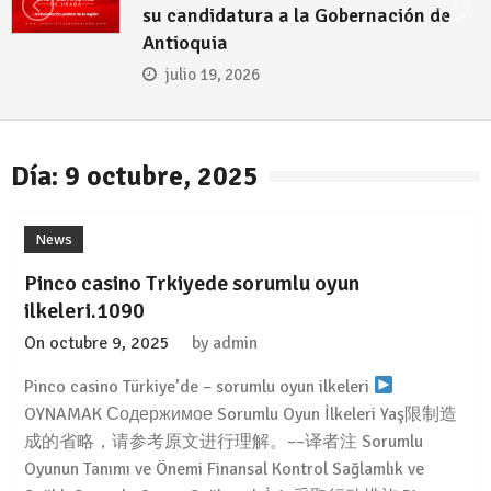
n de
Urabá
julio 12, 2026
Día: 9 octubre, 2025
News
Pinco casino Trkiyede sorumlu oyun
ilkeleri.1090
On
octubre 9, 2025
by
admin
Pinco casino Türkiye’de – sorumlu oyun ilkeleri
OYNAMAK Содержимое Sorumlu Oyun İlkeleri Yaş限制造
成的省略，请参考原文进行理解。––译者注 Sorumlu
Oyunun Tanımı ve Önemi Finansal Kontrol Sağlamlık ve