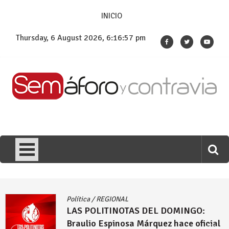
Skip
INICIO
to
content
Thursday, 6 August 2026, 6:16:58 pm
Política
/
REGIONAL
O:
LAS POLITINOTAS DEL DOMING
oficial
Comenzó la puja por las alcaldí