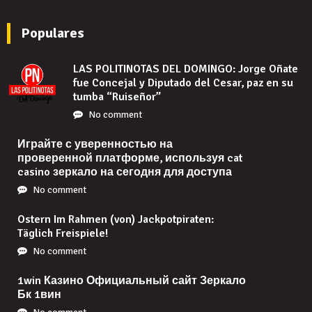
Populares
LAS POLITINOTAS DEL DOMINGO: Jorge Oñate
fue Concejal y Diputado del Cesar, paz en su
tumba “Ruiseñor”
No comment
Играйте с уверенностью на
проверенной платформе, используя cat
casino зеркало на сегодня для доступа
No comment
Ostern Im Rahmen (von) Jackpotpiraten:
Täglich Freispiele!
No comment
1win Казино Официальный сайт Зеркало
Бк 1вин