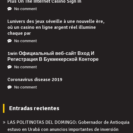
Plus On The Internet Casino Sign In
No comment
Lunivers des jeux séveille à une nouvelle ère,
où un casino en ligne argent réel illumine
chaque par
No comment
1win Официальный веб-сайт Вход И
Регистрация В Букмекерской Конторе
No comment
Coronavirus disease 2019
No comment
Entradas recientes
LAS POLITINOTAS DEL DOMINGO: Gobernador de Antioquia
estuvo en Urabá con anuncios importantes de inversión