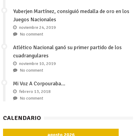
Yuberjen Martínez, consiguió medalla de oro en los
Juegos Nacionales
noviembre 24, 2019
No comment
Atlético Nacional ganó su primer partido de los
cuadrangulares
noviembre 10, 2019
No comment
Mi Voz A Corpouraba…
febrero 13, 2018
No comment
CALENDARIO
agosto 2026