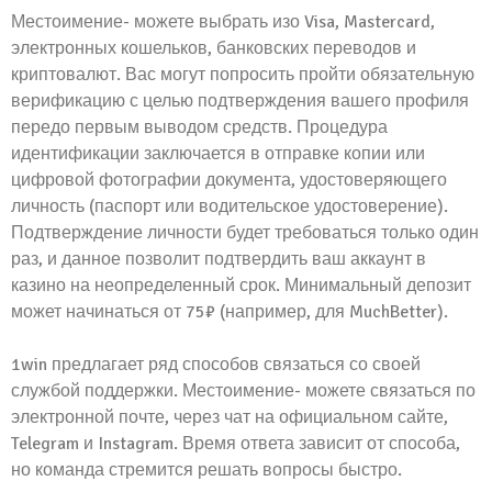
Местоимение- можете выбрать изо Visa, Mastercard,
электронных кошельков, банковских переводов и
криптовалют. Вас могут попросить пройти обязательную
верификацию с целью подтверждения вашего профиля
передо первым выводом средств. Процедура
идентификации заключается в отправке копии или
цифровой фотографии документа, удостоверяющего
личность (паспорт или водительское удостоверение).
Подтверждение личности будет требоваться только один
раз, и данное позволит подтвердить ваш аккаунт в
казино на неопределенный срок. Минимальный депозит
может начинаться от 75₽ (например, для MuchBetter).
1win предлагает ряд способов связаться со своей
службой поддержки. Местоимение- можете связаться по
электронной почте, через чат на официальном сайте,
Telegram и Instagram. Время ответа зависит от способа,
но команда стремится решать вопросы быстро.