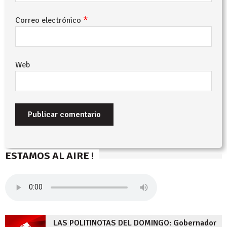
*
Correo electrónico
Web
ESTAMOS AL AIRE !
LAS POLITINOTAS DEL DOMINGO: Gobernador