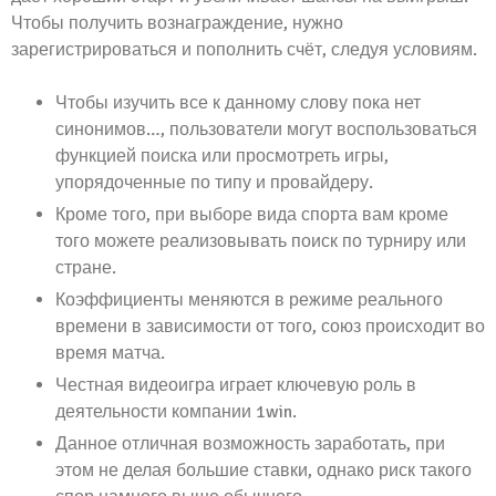
Чтобы получить вознаграждение, нужно
зарег͏и͏стрироваться и пополнить счёт, следуя условиям.
Чтобы изучить все к данному слову пока нет
синонимов…, пользователи могут воспользоваться
функцией поиска или просмотреть игры,
упорядоченные по типу и провайдеру.
Кроме того, при выборе вида спорта вам кроме
того можете реализовывать поиск по турниру или
стране.
Коэффициенты меняются в режиме реального
времени в зависимости от того, союз происходит во
время матча.
Честная видеоигра играет ключевую роль в
деятельности компании 1win.
Данное отличная возможность заработать, при
этом не делая большие ставки, однако риск такого