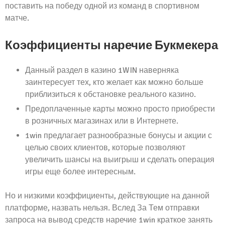
поставить на победу одной из команд в спортивном
матче.
Коэффициенты наречие Букмекера
Данный раздел в казино 1WIN наверняка
заинтересует тех, кто желает как можно больше
приблизиться к обстановке реального казино.
Предоплаченные карты можно просто приобрести
в розничных магазинах или в Интернете.
1win предлагает разнообразные бонусы и акции с
целью своих клиентов, которые позволяют
увеличить шансы на выигрыш и сделать операция
игры еще более интересным.
Но и низкими коэффициенты, действующие на данной
платформе, назвать нельзя. Вслед За Тем отправки
запроса на вывод средств наречие 1win краткое занять