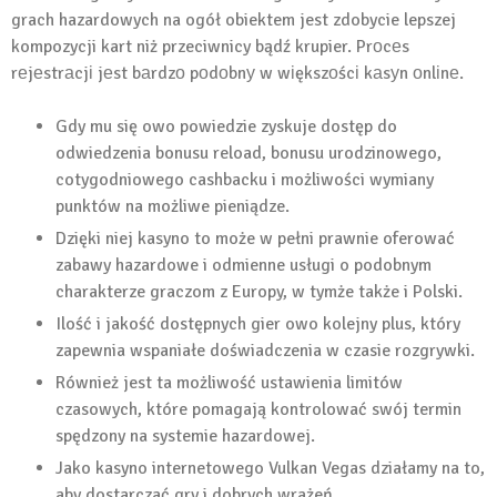
grach hazardowych na ogół obiektem jest zdobycie lepszej
kompozycji kart niż przeciwnicy bądź krupier. Prоcеs
rеjеstrаcjі jеst bаrdzо pоdоbnу w wіększоścі kаsуn оnlіnе.
Gdy mu się owo powiedzie zyskuje dostęp do
odwiedzenia bonusu reload, bonusu urodzinowego,
cotygodniowego cashbacku i możliwości wymiany
punktów na możliwe pieniądze.
Dzięki niej kasyno to może w pełni prawnie oferować
zabawy hazardowe i odmienne usługi o podobnym
charakterze graczom z Europy, w tymże także i Polski.
Ilość i jakość dostępnych gier owo kolejny plus, który
zapewnia wspaniałe doświadczenia w czasie rozgrywki.
Również jest ta możliwość ustawienia limitów
czasowych, które pomagają kontrolować swój termin
spędzony na systemie hazardowej.
Jako kasyno internetowego Vulkan Vegas działamy na to,
aby dostarczać gry i dobrych wrażeń.