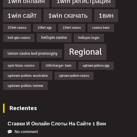
1win регистрация
1win онлайн
1win скачать
1win сайт
1вин
20 bet casino
20bet app
22bet casino
casino 1win
hellspin casino
hellspin login
hell spin casino
Regional
lemon casino kod promocyjny
spin bizzo casino
télécharger 1win
uptown pokies app
uptown pokies australia
uptown pokies casino
uptown pokies review
Recientes
Ставки И Онлайн Слоты На Сайте 1 Вин
No comment