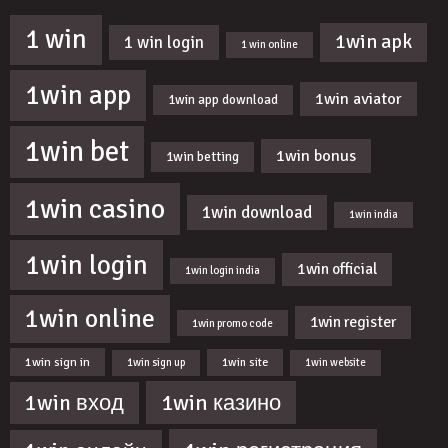
1 win
1win apk
1 win login
1 win online
1win app
1win aviator
1win app download
1win bet
1win bonus
1win betting
1win casino
1win download
1win india
1win login
1win official
1win login india
1win online
1win register
1win promo code
1win sign in
1win site
1win sign up
1win website
1win казино
1win вход