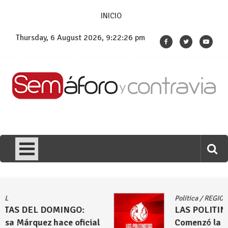
Skip
INICIO
to
content
Thursday, 6 August 2026, 9:22:27 pm
Política
/
REGIONAL
LAS POLITINOTAS DEL DOMINGO:
Comenzó la puja por las alcaldías de