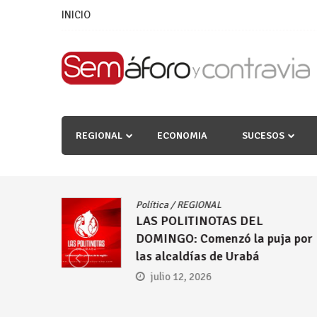
Skip
INICIO
to
content
REGIONAL
ECONOMIA
SUCESOS
Política
/
REGIONAL
LAS POLITINOTAS DEL
uja por
DOMINGO: Las propuestas qu
hacen desde Urabá para el
presidente electo Abelardo de 
Espriella
julio 5, 2026