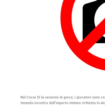
Nel Corso Di la sessione di gioco, i giocatori sono cos
tenendo incontro dell’importo minimo richiesto in alc