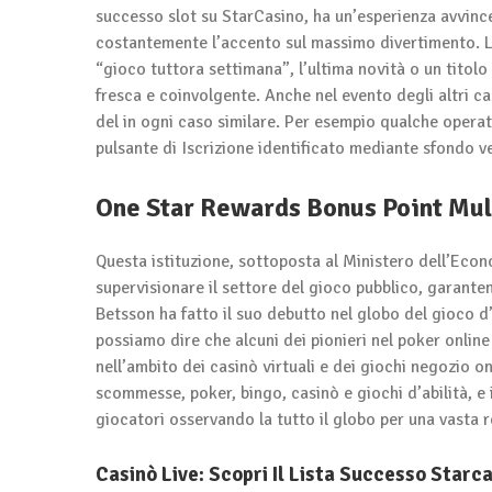
successo slot su StarCasino, ha un’esperienza avvin
costantemente l’accento sul massimo divertimento. La 
“gioco tuttora settimana”, l’ultima novità o un tito
fresca e coinvolgente. Anche nel evento degli altri ca
del in ogni caso similare. Per esempio qualche operat
pulsante di Iscrizione identificato mediante sfondo ve
One Star Rewards Bonus Point Mul
Questa istituzione, sottoposta al Ministero dell’Econo
supervisionare il settore del gioco pubblico, garante
Betsson ha fatto il suo debutto nel globo del gioco
possiamo dire che alcuni dei pionieri nel poker onlin
nell’ambito dei casinò virtuali e dei giochi negozio on
scommesse, poker, bingo, casinò e giochi d’abilità, e 
giocatori osservando la tutto il globo per una vasta re
Casinò Live: Scopri Il Lista Successo Starc