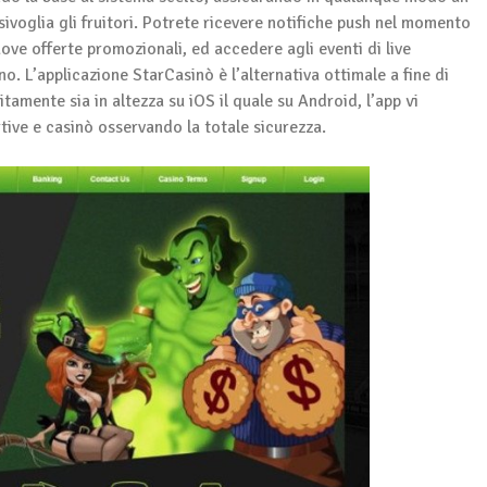
sivoglia gli fruitori. Potrete ricevere notifiche push nel momento
uove offerte promozionali, ed accedere agli eventi di live
o. L’applicazione StarCasinò è l’alternativa ottimale a fine di
tamente sia in altezza su iOS il quale su Android, l’app vi
ive e casinò osservando la totale sicurezza.