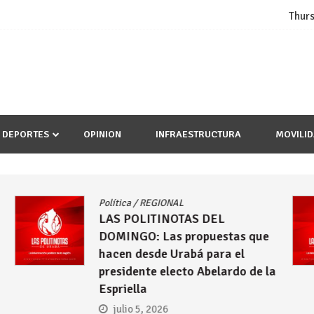
Thur
DEPORTES
OPINION
INFRAESTRUCTURA
MOVILI
Política
/
REGIONAL
LAS POLITINOTAS DEL
e
DOMINGO: Colombia eligió a
Abelardo de la Espriella como su
la
nuevo presidente
junio 28, 2026