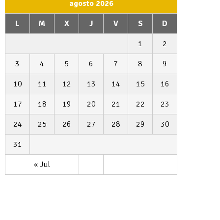
agosto 2026
L
M
X
J
V
S
D
1
2
3
4
5
6
7
8
9
10
11
12
13
14
15
16
17
18
19
20
21
22
23
24
25
26
27
28
29
30
31
« Jul