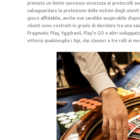
premuto un limite successo sicurezza ai protocolli suc
salvaguardare la protezione delle notizie degli utenti
gioco affidabile, anche ove sarebbe auspicabile dispor
clienti sono costruiti in grado di decidere tra una vas
Pragmatic Play, Yggdrasil, Play’n GO e altri sviluppato
vittoria qualsivoglia i tipi, dai classici a tre rulli ai 