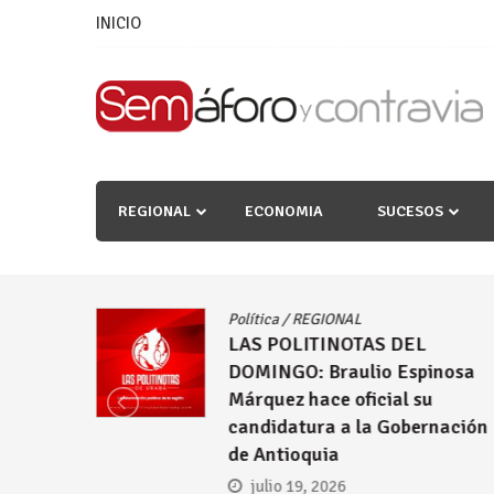
Skip
INICIO
to
content
REGIONAL
ECONOMIA
SUCESOS
Política
/
REGIONAL
LAS POLITINOTAS DEL
nosa
DOMINGO: Comenzó la puja p
las alcaldías de Urabá
nación
julio 12, 2026