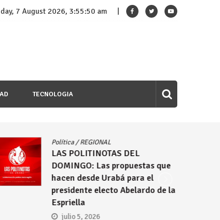
iday, 7 August 2026, 3:55:51 am
DAD
TECNOLOGIA
Política
/
REGIONAL
LAS POLITINOTAS DEL
DOMINGO: Colombia eligió a
Abelardo de la Espriella como su
nuevo presidente
junio 28, 2026