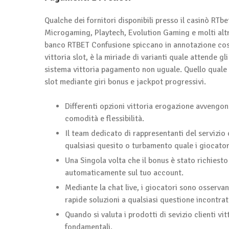
Qualche dei fornitori disponibili presso il casinò RTb
Microgaming, Playtech, Evolution Gaming e molti altri
banco RTBET Confusione spiccano in annotazione costr
vittoria slot, è la miriade di varianti quale attende g
sistema vittoria pagamento non uguale. Quello quale n
slot mediante giri bonus e jackpot progressivi.
Differenti opzioni vittoria erogazione avvengono 
comodità e flessibilità.
Il team dedicato di rappresentanti del servizio 
qualsiasi quesito o turbamento quale i giocato
Una Singola volta che il bonus è stato richiest
automaticamente sul tuo account.
Mediante la chat live, i giocatori sono osserva
rapide soluzioni a qualsiasi questione incontrat
Quando si valuta i prodotti di sevizio clienti vi
fondamentali.