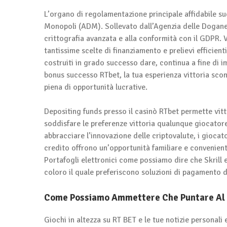
L’organo di regolamentazione principale affidabile su
Monopoli (ADM). Sollevato dall’Agenzia delle Dogane 
crittografia avanzata e alla conformità con il GDPR. 
tantissime scelte di finanziamento e prelievi efficien
costruiti in grado successo dare, continua a fine di
bonus successo RTbet, la tua esperienza vittoria sc
piena di opportunità lucrative.
Depositing funds presso il casinò RTbet permette vit
soddisfare le preferenze vittoria qualunque giocatore. 
abbracciare l’innovazione delle criptovalute, i giocat
credito offrono un’opportunità familiare e convenient
Portafogli elettronici come possiamo dire che Skrill 
coloro il quale preferiscono soluzioni di pagamento di
Come Possiamo Ammettere Che Puntare Al 
Giochi in altezza su RT BET e le tue notizie personali 