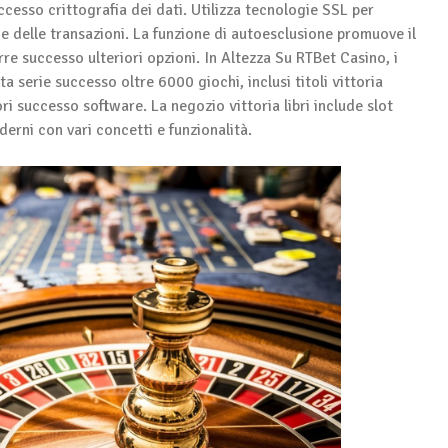
cesso crittografia dei dati. Utilizza tecnologie SSL per
 e delle transazioni. La funzione di autoesclusione promuove il
re successo ulteriori opzioni. In Altezza Su RTBet Casino, i
ta serie successo oltre 6000 giochi, inclusi titoli vittoria
ri successo software. La negozio vittoria libri include slot
moderni con vari concetti e funzionalità.