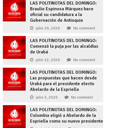
LAS POLITINOTAS DEL DOMINGO:
Braulio Espinosa Márquez hace
oficial su candidatura a la
Gobernación de Antioquia
julio 19, 2026
No comment
LAS POLITINOTAS DEL DOMINGO:
Comenzó la puja por las alcaldías
de Urabá
julio 12, 2026
No comment
LAS POLITINOTAS DEL DOMINGO:
Las propuestas que hacen desde
Urabá para el presidente electo
Abelardo de la Espriella
julio 5, 2026
No comment
LAS POLITINOTAS DEL DOMINGO:
Colombia eligió a Abelardo de la
Espriella como su nuevo presidente