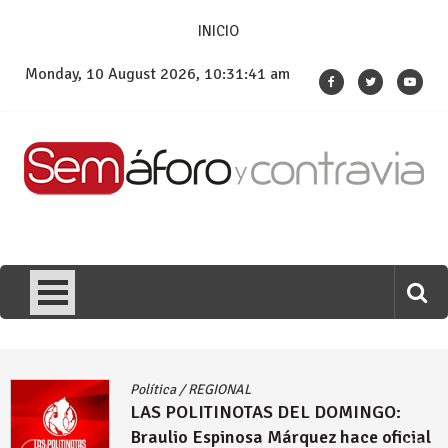
Skip
INICIO
to
content
Monday, 10 August 2026, 10:31:43 am
Política
/
REGIONAL
LAS POLITINOTAS DEL DOMINGO:
Comenzó la puja por las alcaldías de