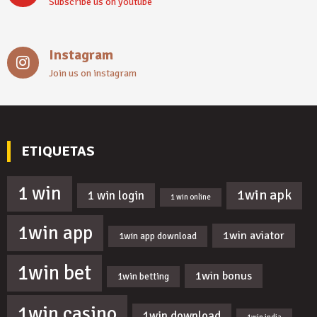
Subscribe us on youtube
Instagram
Join us on instagram
ETIQUETAS
1 win
1win apk
1 win login
1 win online
1win app
1win aviator
1win app download
1win bet
1win bonus
1win betting
1win casino
1win download