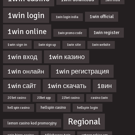
1win india
1win login
1win official
1win login india
1win online
1win register
1win promo code
1win sign in
1win site
1win sign up
1win website
1win казино
1win вход
1win регистрация
1win онлайн
1win скачать
1win сайт
1вин
20 bet casino
20bet app
22bet casino
casino 1win
hellspin casino
hellspin login
hell spin casino
Regional
lemon casino kod promocyjny