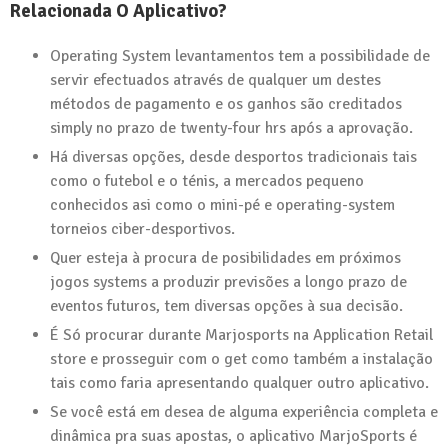
Relacionada O Aplicativo?
Operating System levantamentos tem a possibilidade de
servir efectuados através de qualquer um destes
métodos de pagamento e os ganhos são creditados
simply no prazo de twenty-four hrs após a aprovação.
Há diversas opções, desde desportos tradicionais tais
como o futebol e o ténis, a mercados pequeno
conhecidos asi como o mini-pé e operating-system
torneios ciber-desportivos.
Quer esteja à procura de posibilidades em próximos
jogos systems a produzir previsões a longo prazo de
eventos futuros, tem diversas opções à sua decisão.
É Só procurar durante Marjosports na Application Retail
store e prosseguir com o get como também a instalação
tais como faria apresentando qualquer outro aplicativo.
Se você está em desea de alguma experiência completa e
dinâmica pra suas apostas, o aplicativo MarjoSports é