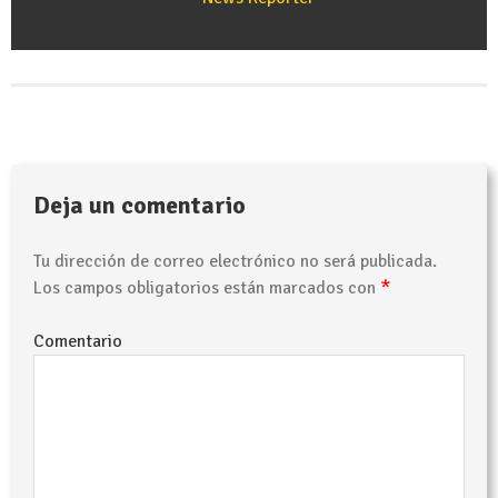
Deja un comentario
Tu dirección de correo electrónico no será publicada.
*
Los campos obligatorios están marcados con
Comentario