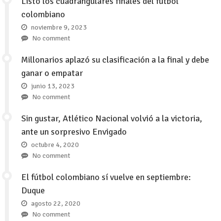
Listo los cuadrangulares finales del fútbol
colombiano
noviembre 9, 2023
No comment
Millonarios aplazó su clasificación a la final y debe
ganar o empatar
junio 13, 2023
No comment
Sin gustar, Atlético Nacional volvió a la victoria,
ante un sorpresivo Envigado
octubre 4, 2020
No comment
El fútbol colombiano sí vuelve en septiembre:
Duque
agosto 22, 2020
No comment