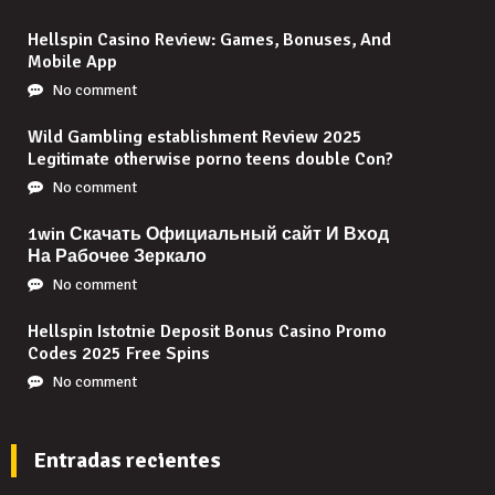
Hellspin Casino Review: Games, Bonuses, And
Mobile App
No comment
Wild Gambling establishment Review 2025
Legitimate otherwise porno teens double Con?
No comment
1win Скачать Официальный сайт И Вход
На Рабочее Зеркало
No comment
Hellspin Istotnie Deposit Bonus Casino Promo
Codes 2025 Free Spins
No comment
Entradas recientes