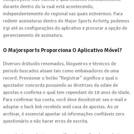
durante dentro do la cual está acontecendo,
independentemente do regional nas quais estivermos. Para
redimir assinaturas dentro do Major Sports Activity, podemos
irgi até as configurações do aplicativo e procurar a opção de
gerenciamento de assinatura.
O Majorsports Proporciona O Aplicativo Móvel?
Diversos drūtuolis renomados, blogueiros e técnicos de
periods buscados atuam tais como embaixadores de uma
record. Pressionar o botão “Registrar” significa o qual o
apostador concorda possuindo as diretrizes da odaie de
apostas e confirma o qual tem cependant de 18 anos de idade.
Para confirmar tua conta, você deve desobstruir seu e-mail e
adoptar o back link recebido weil casa de apostas. Ao ze
archivar, é essencial apuntar só informações confiáveis zero
questionário e não hacer erros de escrita.