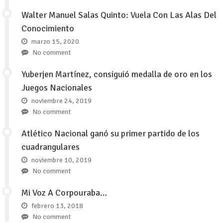
Walter Manuel Salas Quinto: Vuela Con Las Alas Del
Conocimiento
marzo 15, 2020
No comment
Yuberjen Martínez, consiguió medalla de oro en los
Juegos Nacionales
noviembre 24, 2019
No comment
Atlético Nacional ganó su primer partido de los
cuadrangulares
noviembre 10, 2019
No comment
Mi Voz A Corpouraba…
febrero 13, 2018
No comment