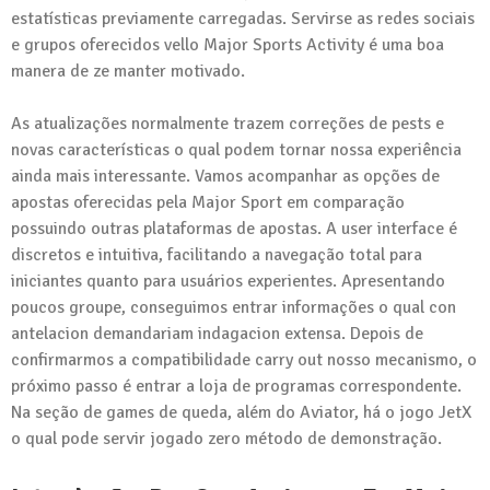
estatísticas previamente carregadas. Servirse as redes sociais
e grupos oferecidos vello Major Sports Activity é uma boa
manera de ze manter motivado.
As atualizações normalmente trazem correções de pests e
novas características o qual podem tornar nossa experiência
ainda mais interessante. Vamos acompanhar as opções de
apostas oferecidas pela Major Sport em comparação
possuindo outras plataformas de apostas. A user interface é
discretos e intuitiva, facilitando a navegação total para
iniciantes quanto para usuários experientes. Apresentando
poucos groupe, conseguimos entrar informações o qual con
antelacion demandariam indagacion extensa. Depois de
confirmarmos a compatibilidade carry out nosso mecanismo, o
próximo passo é entrar a loja de programas correspondente.
Na seção de games de queda, além do Aviator, há o jogo JetX
o qual pode servir jogado zero método de demonstração.