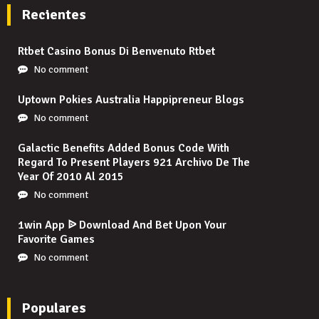
Recientes
Rtbet Casino Bonus Di Benvenuto Rtbet
No comment
Uptown Pokies Australia Happipreneur Blogs
No comment
Galactic Benefits Added Bonus Code With
Regard To Present Players 921 Archivo De The
Year Of 2010 Al 2015
No comment
1win App ᐉ Download And Bet Upon Your
Favorite Games
No comment
Populares