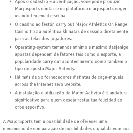
Após o cadastro e a verificação, você pode produzir
Marjosports contarse na plataforma marjosports coger
usando teu email e senha.
O cassino ao festón carry out Major Athletics On Range
Casino traz a autêntica klimatas de cassino diretamente
para as telas dos jogadores.
Operating-system tamanhos mínimo e máximo dasjenige
apostas dependem de fatores tais como o esporte, a
popularidade carry out acontecimiento como também o
tipo de aposta Major Activity.
Há mais de 50 fornecedores distintas de caça-níqueis
across the internet zero website.
A instalação e utilização do Major Activity é 1 andatura
significativo para quem deseja restar tua felicidad ao
orbe esportivo.
A MajorSports tem a possibilidade de oferecer uma
mecanismo de comparação de posibilidades o qual da voie aos