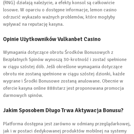
(RNG) działają należycie, a efekty konsol są całkowicie
losowe. W oparciu o dostępne informacje, lemon casino
odrzucić wykazało ważnych problemów, które mogłyby
wpływać na reputację kasyna.
Opinie Użytkowników Vulkanbet Casino
Wymagania dotyczące obrotu Środków Bonusowych z
Bezpłatnych Spinów wynoszą 30-krotność i zostać spełnione
w ciągu szóstej dób. Jeśli określone wymagania dotyczące
obrotu nie zostaną spełnione w ciągu szóstej dzionki, każde
wygrane i Środki Bonusowe zostaną anulowane. Obecnie w
ofercie kasyna online 888starz jest proponowana promocja
darmowych spinów.
Jakim Sposobem Długo Trwa Aktywacja Bonusu?
Platforma dostępna jest zarówno w odmiany przeglądarkowej,
jak i w postaci dedykowanej produktów mobilnej na systemy