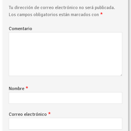
Tu dirección de correo electrónico no será publicada.
*
Los campos obligatorios están marcados con
Comentario
*
Nombre
*
Correo electrónico