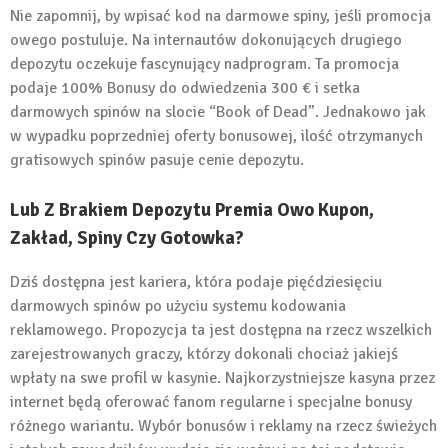
Nie zapomnij, by wpisać kod na darmowe spiny, jeśli promocja
owego postuluje. Na internautów dokonujących drugiego
depozytu oczekuje fascynujący nadprogram. Ta promocja
podaje 100% Bonusy do odwiedzenia 300 € i setka
darmowych spinów na slocie “Book of Dead”. Jednakowo jak
w wypadku poprzedniej oferty bonusowej, ilość otrzymanych
gratisowych spinów pasuje cenie depozytu.
Lub Z Brakiem Depozytu Premia Owo Kupon,
Zakład, Spiny Czy Gotowka?
Dziś dostępna jest kariera, która podaje pięćdziesięciu
darmowych spinów po użyciu systemu kodowania
reklamowego. Propozycja ta jest dostępna na rzecz wszelkich
zarejestrowanych graczy, którzy dokonali chociaż jakiejś
wpłaty na swe profil w kasynie. Najkorzystniejsze kasyna przez
internet będą oferować fanom regularne i specjalne bonusy
różnego wariantu. Wybór bonusów i reklamy na rzecz świeżych