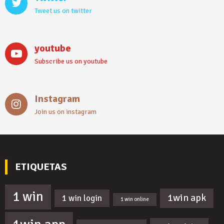
Tweet us on twitter
youtube
Subscribe us on youtube
Instagram
Join us on instagram
ETIQUETAS
1 win
1win apk
1 win login
1 win online