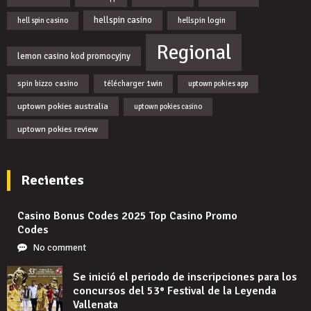
hellspin casino
hellspin login
hell spin casino
Regional
lemon casino kod promocyjny
spin bizzo casino
télécharger 1win
uptown pokies app
uptown pokies australia
uptown pokies casino
uptown pokies review
Recientes
Casino Bonus Codes 2025 Top Casino Promo
Codes
No comment
Se inició el periodo de inscripciones para los
concursos del 53° Festival de la Leyenda
Vallenata