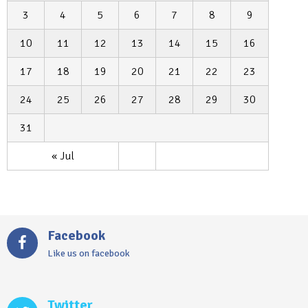
3
4
5
6
7
8
9
10
11
12
13
14
15
16
17
18
19
20
21
22
23
24
25
26
27
28
29
30
31
« Jul
Facebook
Like us on facebook
Twitter