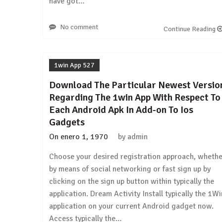
have got…
No comment
Continue Reading
1win App 527
Download The Particular Newest Versio
Regarding The 1win App With Respect To
Each Android Apk In Add-on To Ios
Gadgets
On
enero 1, 1970
by
admin
Choose your desired registration approach, whethe
by means of social networking or fast sign up by
clicking on the sign up button within typically the
application. Dream Activity Install typically the 1Wi
application on your current Android gadget now.
Access typically the…