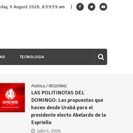
day, 9 August 2026, 9:00:00 am
DAD
TECNOLOGIA
Política
/
REGIONAL
LAS POLITINOTAS DEL
DOMINGO: Las propuestas que
hacen desde Urabá para el
presidente electo Abelardo de la
Espriella
julio 5, 2026