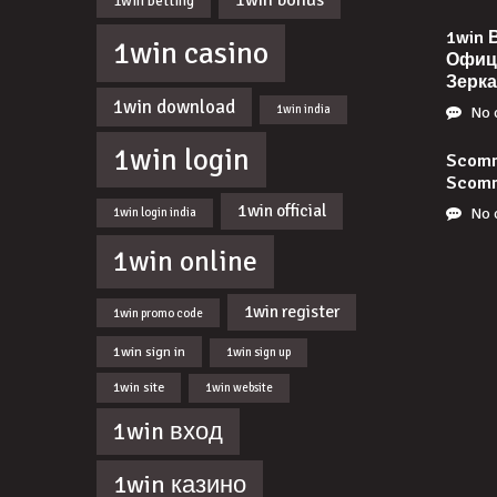
1win betting
1win 
1win casino
Офиц
Зерка
1win download
1win india
No 
1win login
Scomm
Scomm
1win official
No 
1win login india
1win online
1win register
1win promo code
1win sign in
1win sign up
1win site
1win website
1win вход
1win казино