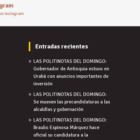
agram
 on instagram
Entradas recientes
LAS POLITINOTAS DEL DOMINGO:
Gobernador de Antioquia estuvo en
Urabá con anuncios importantes de
inversión
LAS POLITINOTAS DEL DOMINGO:
Se mueven las precandidaturas a las
alcaldías y gobernación
LAS POLITINOTAS DEL DOMINGO:
Braulio Espinosa Márquez hace
oficial su candidatura a la