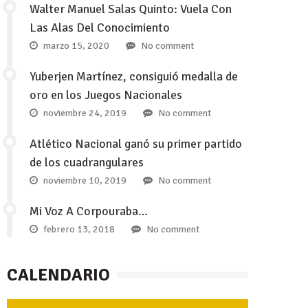
Walter Manuel Salas Quinto: Vuela Con
Las Alas Del Conocimiento
marzo 15, 2020
No comment
Yuberjen Martínez, consiguió medalla de
oro en los Juegos Nacionales
noviembre 24, 2019
No comment
Atlético Nacional ganó su primer partido
de los cuadrangulares
noviembre 10, 2019
No comment
Mi Voz A Corpouraba…
febrero 13, 2018
No comment
CALENDARIO