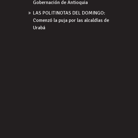
Gobernación de Antioquia
LAS POLITINOTAS DEL DOMINGO:
Comenzó la puja por las alcaldías de
Urabá