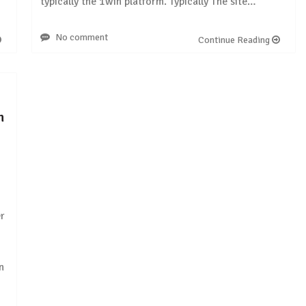
typically the 1win platform. Typically The site…
No comment
Continue Reading
n
r
n