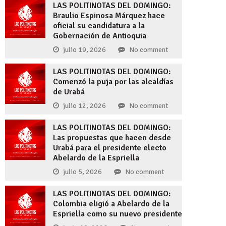
LAS POLITINOTAS DEL DOMINGO:
Braulio Espinosa Márquez hace
oficial su candidatura a la
Gobernación de Antioquia
julio 19, 2026
No comment
LAS POLITINOTAS DEL DOMINGO:
Comenzó la puja por las alcaldías
de Urabá
julio 12, 2026
No comment
LAS POLITINOTAS DEL DOMINGO:
Las propuestas que hacen desde
Urabá para el presidente electo
Abelardo de la Espriella
julio 5, 2026
No comment
LAS POLITINOTAS DEL DOMINGO:
Colombia eligió a Abelardo de la
Espriella como su nuevo presidente