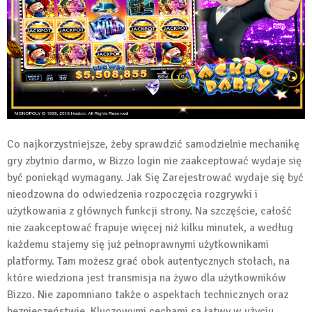
Co najkorzystniejsze, żeby sprawdzić samodzielnie mechanikę
gry zbytnio darmo, w Bizzo login nie zaakceptować wydaje się
być poniekąd wymagany. Jak Się Zarejestrować wydaje się być
nieodzowna do odwiedzenia rozpoczęcia rozgrywki i
użytkowania z głównych funkcji strony. Na szczęście, całość
nie zaakceptować frapuje więcej niż kilku minutek, a według
każdemu stajemy się już pełnoprawnymi użytkownikami
platformy. Tam możesz grać obok autentycznych stołach, na
które wiedziona jest transmisja na żywo dla użytkowników
Bizzo. Nie zapomniano także o aspektach technicznych oraz
bezpieczeństwie. Kluczowymi cechami są łatwy w użyciu