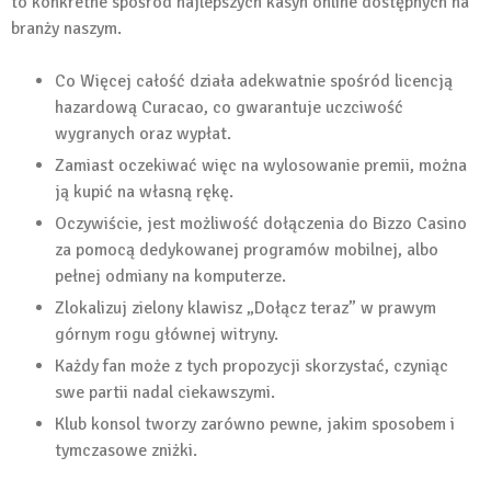
to konkretne spośród najlepszych kasyn online dostępnych na
branży naszym.
Co Więcej całość działa adekwatnie spośród licencją
hazardową Curacao, co gwarantuje uczciwość
wygranych oraz wypłat.
Zamiast oczekiwać więc na wylosowanie premii, można
ją kupić na własną rękę.
Oczywiście, jest możliwość dołączenia do Bizzo Casino
za pomocą dedykowanej programów mobilnej, albo
pełnej odmiany na komputerze.
Zlokalizuj zielony klawisz „Dołącz teraz” w prawym
górnym rogu głównej witryny.
Każdy fan może z tych propozycji skorzystać, czyniąc
swe partii nadal ciekawszymi.
Klub konsol tworzy zarówno pewne, jakim sposobem i
tymczasowe zniżki.