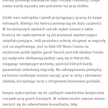
oferuje poniekąd kilkanascie tego rodzaju transmisji, dzięki
czemu każdy wyszuka swe położenie tuż przy stoliku.
Zniżki owo nadrzędny czynnik przyciągający graczy do kasyn
netowych, dlatego też twórcy poświęcają im dużo czujności.
W teraźniejszych epokach szeroki wybór konsol a także
licencja nie zaakceptować są już ponieważ wystarczająco
satysfakcjonujące. Jeśli posiadasz ochotę otrzymać w nagrodę
coś szczegółowego, jest to klub VIP Bizzo Casino na
terytorium polski będzie gwoli Twoich potrzeb idealny! Potem
już wyłącznie zdobywają punkty i pną się w hierarchii,
osiągając następujące poziomy, spośród których każdy
gwarantuje unikatową nagrodę. Na zaksięgowaniu pieniędzy
na koncie osobistym możesz zacząć grać w sloty i obstawiać
zakłady, korzystając wraz z otrzymanej bonusowej gotówki.
Kasyno wykorzystuje się do ogólnych standardów bezpiecznej
rozrywki przy grach losowych. W ostateczności zawsze można
zwrócić się do odwiedzenia konsultanta, żeby