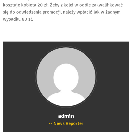
kosztuje kobieta 20 zł. Żeby z kolei w ogóle zakwalifikować
się do odwiedzenia promocji, należy wpłacić jak w żadnym
wypadku 80 zł.
admin
News Reporter