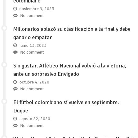
colombiano
noviembre 9, 2023
No comment
Millonarios aplazó su clasificación a la final y debe
ganar o empatar
junio 13, 2023
No comment
Sin gustar, Atlético Nacional volvió a la victoria,
ante un sorpresivo Envigado
octubre 4, 2020
No comment
El fútbol colombiano sí vuelve en septiembre:
Duque
agosto 22, 2020
No comment