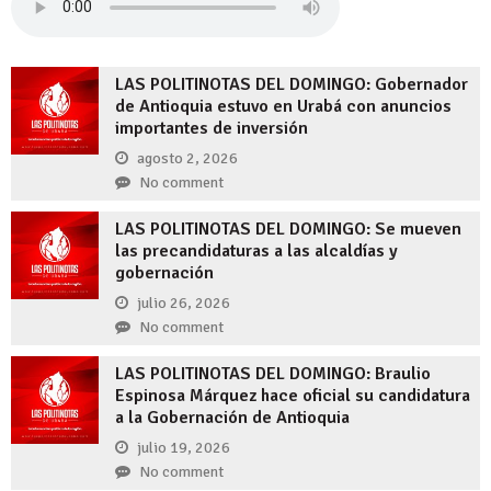
LAS POLITINOTAS DEL DOMINGO: Gobernador
de Antioquia estuvo en Urabá con anuncios
importantes de inversión
agosto 2, 2026
No comment
LAS POLITINOTAS DEL DOMINGO: Se mueven
las precandidaturas a las alcaldías y
gobernación
julio 26, 2026
No comment
LAS POLITINOTAS DEL DOMINGO: Braulio
Espinosa Márquez hace oficial su candidatura
a la Gobernación de Antioquia
julio 19, 2026
No comment