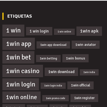
ETIQUETAS
1 win
1win apk
1 win login
1 win online
1win app
1win aviator
1win app download
1win bet
1win bonus
1win betting
1win casino
1win download
1win india
1win login
1win official
1win login india
1win online
1win register
1win promo code