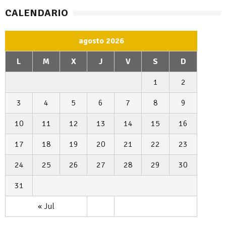
CALENDARIO
agosto 2026
L
M
X
J
V
S
D
1
2
3
4
5
6
7
8
9
10
11
12
13
14
15
16
17
18
19
20
21
22
23
24
25
26
27
28
29
30
31
« Jul