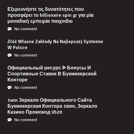
Εξερευνήστε τις δυνατότητες που
προσφέρει το billionaire spin gr για μία
μοναδική εμπειρία παιχνιδιο
No comment
Złóż Własne Zakłady Na Najlepszej Systemie
W Polsce
No comment
Официальный ресурс ᐉ Бонусы И
Спортивные Ставки В Букмекерской
Конторе
No comment
1win Зеркало Официального Сайта
Букмекерская Контора 1вин, Зеркало
Казино Промокод Vb20
No comment