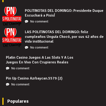
POLITINOTAS DEL DOMINGO: Presidente Duque
Escuchará a PisisÍ
No comment
LAS POLITINOTAS DEL DOMINGO: feliz
cumpleaños Unguía Chocó, por sus 42 años de
vida institucional
No comment
Platin Casino Juegos A Las Slots Y A Los
Juegos En Vivo Con Crupieres Reales
No comment
Pin Up Casino Azrbaycan.5579 (2)
No comment
Populares