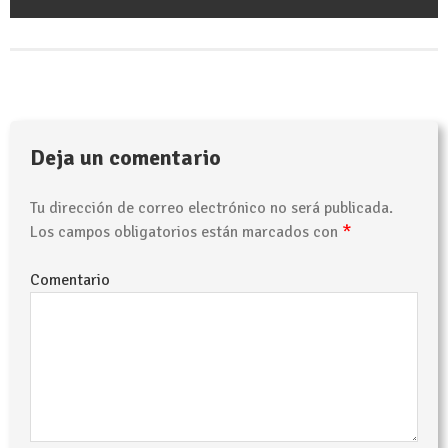
Deja un comentario
Tu dirección de correo electrónico no será publicada.
*
Los campos obligatorios están marcados con
Comentario