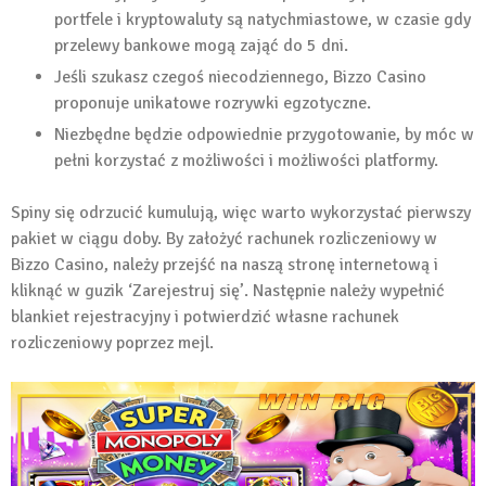
portfele i kryptowaluty są natychmiastowe, w czasie gdy
przelewy bankowe mogą zająć do 5 dni.
Jeśli szukasz czegoś niecodziennego, Bizzo Casino
proponuje unikatowe rozrywki egzotyczne.
Niezbędne będzie odpowiednie przygotowanie, by móc w
pełni korzystać z możliwości i możliwości platformy.
Spiny się odrzucić kumulują, więc warto wykorzystać pierwszy
pakiet w ciągu doby. By założyć rachunek rozliczeniowy w
Bizzo Casino, należy przejść na naszą stronę internetową i
kliknąć w guzik ‘Zarejestruj się’. Następnie należy wypełnić
blankiet rejestracyjny i potwierdzić własne rachunek
rozliczeniowy poprzez mejl.