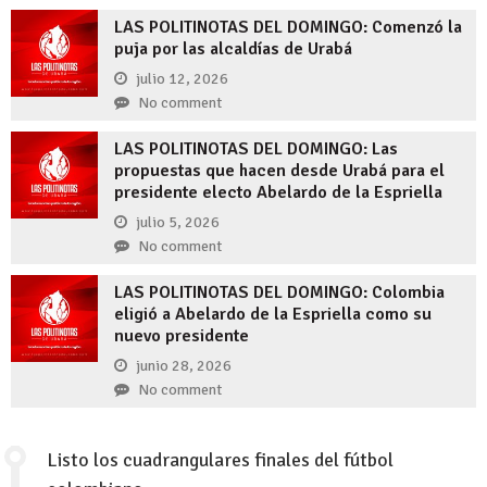
LAS POLITINOTAS DEL DOMINGO: Comenzó la
puja por las alcaldías de Urabá
julio 12, 2026
No comment
LAS POLITINOTAS DEL DOMINGO: Las
propuestas que hacen desde Urabá para el
presidente electo Abelardo de la Espriella
julio 5, 2026
No comment
LAS POLITINOTAS DEL DOMINGO: Colombia
eligió a Abelardo de la Espriella como su
nuevo presidente
junio 28, 2026
No comment
Listo los cuadrangulares finales del fútbol