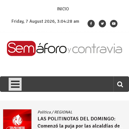
Skip
INICIO
to
content
Friday, 7 August 2026, 3:04:29 am
Política
/
REGIONAL
NGO:
LAS POLITINOTAS DEL DOMIN
ías de
propuestas que hacen desde U