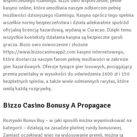
współczesnego iGamingu. Bizzo owo współczesne, pełne
kasyno online, które umożliwia naszym odbiorcom pełnię
możliwości dzisiejszego iGamingu. Kasyno oprócz tego spełnia
wszelkie normy bezpieczeństwa i działa adekwatnie spośród
oficjalną licencją hazardową, wydaną w Curacao. Dzięki temu
wszystkie konteksty działania kasyna są bezpieczne gwoli
gracza. Bizzo owo nowoczesne i złożone
https://www.bizzocasinoapp2.com
kasyno internetowego,
które dostarcza naszym fanom pełnię możliwości w zakresie
gier hazardowych. Oferuje tysiące gier losowych, pociągający
premia powitalny w wysokości do odwiedzenia 1600 zł i 150
bezpłatnych spinów, a także wiele odmiennych rarytas, które
umilą każdą rozgrywkę.
Bizzo Casino Bonusy A Propagace
Rozrywki Bonus Buy – w jaki sposób można wywnioskować na
kategorii – działają na zasadzie płatnej rundy bonusowej.
Zamiast oczekiwać więc na wylosowanie premii, można ją