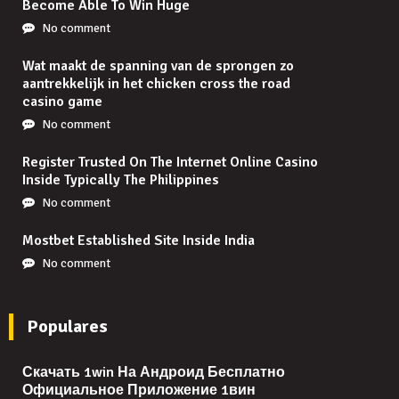
Become Able To Win Huge
No comment
Wat maakt de spanning van de sprongen zo
aantrekkelijk in het chicken cross the road
casino game
No comment
Register Trusted On The Internet Online Casino
Inside Typically The Philippines
No comment
Mostbet Established Site Inside India
No comment
Populares
Скачать 1win На Андроид Бесплатно
Официальное Приложение 1вин