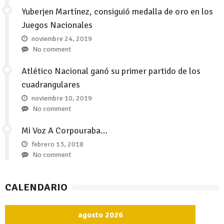
Yuberjen Martínez, consiguió medalla de oro en los
Juegos Nacionales
noviembre 24, 2019
No comment
Atlético Nacional ganó su primer partido de los
cuadrangulares
noviembre 10, 2019
No comment
Mi Voz A Corpouraba…
febrero 13, 2018
No comment
CALENDARIO
agosto 2026