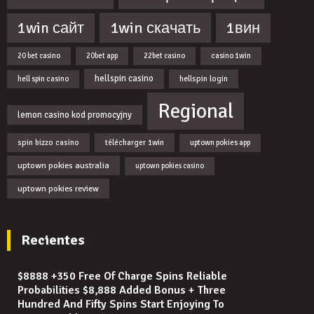
1win скачать
1win сайт
1вин
20 bet casino
20bet app
22bet casino
casino 1win
hellspin casino
hellspin login
hell spin casino
Regional
lemon casino kod promocyjny
spin bizzo casino
télécharger 1win
uptown pokies app
uptown pokies australia
uptown pokies casino
uptown pokies review
Recientes
$8888 +350 Free Of Charge Spins Reliable
Probabilities $8,888 Added Bonus + Three
Hundred And Fifty Spins Start Enjoying To