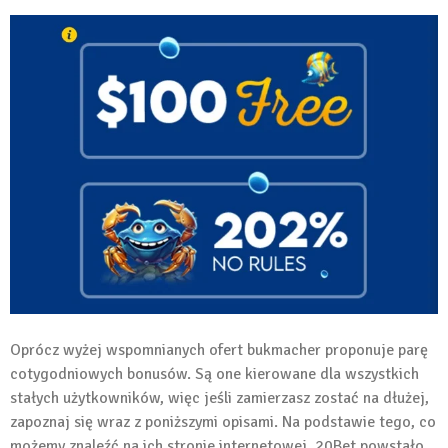
Oprócz wyżej wspomnianych ofert bukmacher proponuje parę
cotygodniowych bonusów. Są one kierowane dla wszystkich
stałych użytkowników, więc jeśli zamierzasz zostać na dłużej,
zapoznaj się wraz z poniższymi opisami. Na podstawie tego, co
możemy znaleźć na ich stronie internetowej, 20Bet powstało