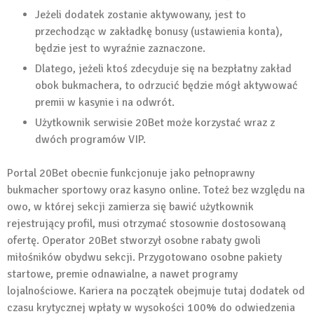
Jeżeli dodatek zostanie aktywowany, jest to
przechodząc w zakładkę bonusy (ustawienia konta),
będzie jest to wyraźnie zaznaczone.
Dlatego, jeżeli ktoś zdecyduje się na bezpłatny zakład
obok bukmachera, to odrzucić będzie mógł aktywować
premii w kasynie i na odwrót.
Użytkownik serwisie 20Bet może korzystać wraz z
dwóch programów VIP.
Portal 20Bet obecnie funkcjonuje jako pełnoprawny
bukmacher sportowy oraz kasyno online. Toteż bez względu na
owo, w której sekcji zamierza się bawić użytkownik
rejestrujący profil, musi otrzymać stosownie dostosowaną
ofertę. Operator 20Bet stworzył osobne rabaty gwoli
miłośników obydwu sekcji. Przygotowano osobne pakiety
startowe, premie odnawialne, a nawet programy
lojalnościowe. Kariera na początek obejmuje tutaj dodatek od
czasu krytycznej wpłaty w wysokości 100% do odwiedzenia