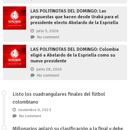
LAS POLITINOTAS DEL DOMINGO: Las
propuestas que hacen desde Urabá para el
presidente electo Abelardo de la Espriella
julio 5, 2026
No comment
LAS POLITINOTAS DEL DOMINGO: Colombia
eligió a Abelardo de la Espriella como su
nuevo presidente
junio 28, 2026
No comment
Listo los cuadrangulares finales del fútbol
colombiano
noviembre 9, 2023
No comment
Millonarios aplazó su clasificación a la final y debe