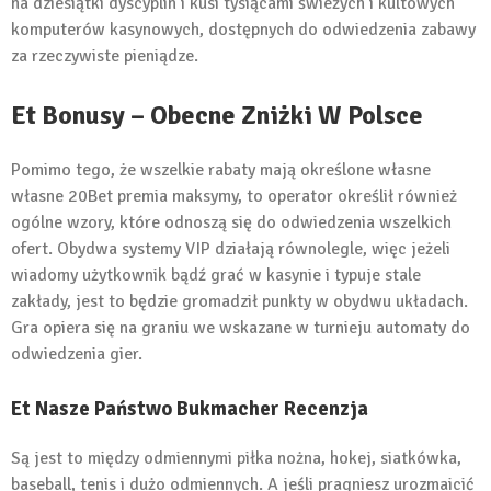
na dziesiątki dyscyplin i kusi tysiącami świeżych i kultowych
komputerów kasynowych, dostępnych do odwiedzenia zabawy
za rzeczywiste pieniądze.
Et Bonusy – Obecne Zniżki W Polsce
Pomimo tego, że wszelkie rabaty mają określone własne
własne 20Bet premia maksymy, to operator określił również
ogólne wzory, które odnoszą się do odwiedzenia wszelkich
ofert. Obydwa systemy VIP działają równolegle, więc jeżeli
wiadomy użytkownik bądź grać w kasynie i typuje stale
zakłady, jest to będzie gromadził punkty w obydwu układach.
Gra opiera się na graniu we wskazane w turnieju automaty do
odwiedzenia gier.
Et Nasze Państwo Bukmacher Recenzja
Są jest to między odmiennymi piłka nożna, hokej, siatkówka,
baseball, tenis i dużo odmiennych. A jeśli pragniesz urozmaicić