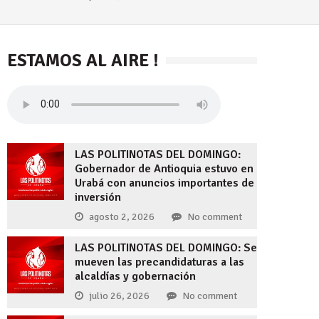
ESTAMOS AL AIRE !
LAS POLITINOTAS DEL DOMINGO:
Gobernador de Antioquia estuvo en
Urabá con anuncios importantes de
inversión
agosto 2, 2026
No comment
LAS POLITINOTAS DEL DOMINGO: Se
mueven las precandidaturas a las
alcaldías y gobernación
julio 26, 2026
No comment