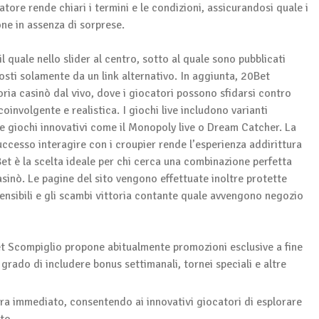
ore rende chiari i termini e le condizioni, assicurandosi quale i
ne in assenza di sorprese.
il quale nello slider al centro, sotto al quale sono pubblicati
osti solamente da un link alternativo. In aggiunta, 20Bet
oria casinò dal vivo, dove i giocatori possono sfidarsi contro
oinvolgente e realistica. I giochi live includono varianti
e giochi innovativi come il Monopoly live o Dream Catcher. La
 successo interagire con i croupier rende l’esperienza addirittura
et è la scelta ideale per chi cerca una combinazione perfetta
casinò. Le pagine del sito vengono effettuate inoltre protette
sensibili e gli scambi vittoria contante quale avvengono negozio
t Scompiglio propone abitualmente promozioni esclusive a fine
in grado di includere bonus settimanali, tornei speciali e altre
era immediato, consentendo ai innovativi giocatori di esplorare