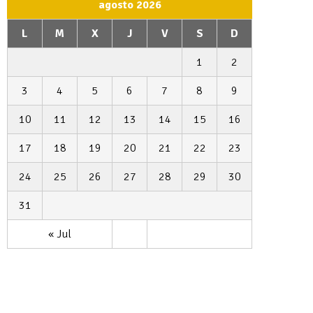
agosto 2026
L
M
X
J
V
S
D
1
2
3
4
5
6
7
8
9
10
11
12
13
14
15
16
17
18
19
20
21
22
23
24
25
26
27
28
29
30
31
« Jul