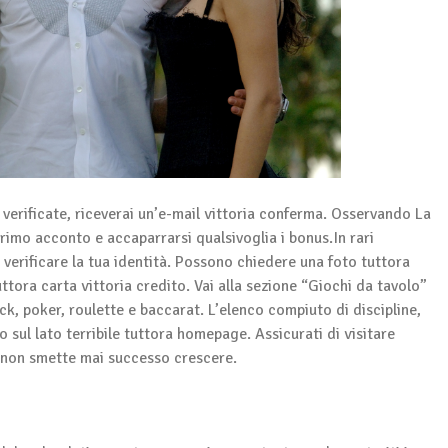
 verificate, riceverai un’e-mail vittoria conferma. Osservando La
primo acconto e accaparrarsi qualsivoglia i bonus.In rari
 verificare la tua identità. Possono chiedere una foto tuttora
uttora carta vittoria credito. Vai alla sezione “Giochi da tavolo”
ack, poker, roulette e baccarat. L’elenco compiuto di discipline,
o sul lato terribile tuttora homepage. Assicurati di visitare
t non smette mai successo crescere.