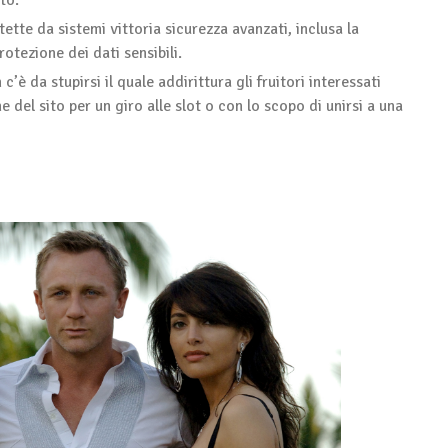
to.
tte da sistemi vittoria sicurezza avanzati, inclusa la
otezione dei dati sensibili.
è da stupirsi il quale addirittura gli fruitori interessati
e del sito per un giro alle slot o con lo scopo di unirsi a una