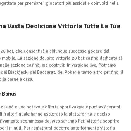
ettata per premiare i giocatori più assidui e coinvolti nella
na Vasta Decisione Vittoria Tutte Le Tue
 20 bet, che consentirà a chiunque successo godere del
o mobile. La sezione del sito vittoria 20 bet casino dedicata al
 nella sezione casinò, ma costruiti in versione live. Potremo
del Blackjack, del Baccarat, del Poker e tanto altro persino, il
 la carne e ossa.
e Bonus
i casinò e una notevole offerta sportiva quale puoi assicurarsi
li fruitori quale hanno esplorato la piattaforma e deciso
tivamente scommessa del web saranno lieti vittoria scoprire
ochi minuti. Per registrarsi occorre anteriormente vittoria