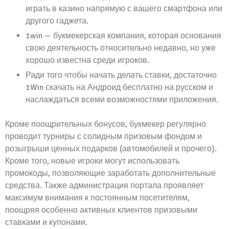
играть в казино напрямую с вашего смартфона или
другого гаджета.
1win — букмекерская компания, которая основания
свою деятельность относительно недавно, но уже
хорошо известна среди игроков.
Ради того чтобы начать делать ставки, достаточно
1Win скачать на Андроид бесплатно на русском и
наслаждаться всеми возможностями приложения.
Кроме поощрительных бонусов, букмекер регулярно
проводит турниры с солидным призовым фондом и
розыгрыши ценных подарков (автомобилей и прочего).
Кроме того, новые игроки могут использовать
промокоды, позволяющие заработать дополнительные
средства. Также администрация портала проявляет
максимум внимания к постоянным посетителям,
поощряя особенно активных клиентов призовыми
ставками и купонами.