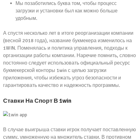
Мы позаботились буква том, чтобы процесс
загрузки и установки был как можно больше
удобным.
А спустя несколько лет в итоге реорганизации компании
(весной 2018 года), название букмекера изменилось на
1WIN. Поменялась и политика управления, подходы к
организации работы компании. Наречие помнить, словно
постоянно следует использовать официальный ресурс
букмекерской конторы 1win с целью загрузки
приложения, чтобы избежать угроз безопасности и
гарантировать качество и надежность программы.
Ставки На Спорт В 1win
В случае выигрыша ставки игрок получает поставленную
сумму, умноженную на множитель ставки. В противном