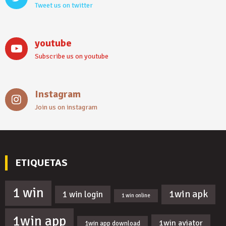
Tweet us on twitter
youtube
Subscribe us on youtube
Instagram
Join us on instagram
ETIQUETAS
1 win
1win apk
1 win login
1 win online
1win app
1win aviator
1win app download