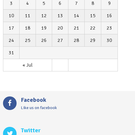
3
4
5
6
7
8
9
10
11
12
13
14
15
16
17
18
19
20
21
22
23
24
25
26
27
28
29
30
31
« Jul
Facebook
Like us on facebook
Twitter