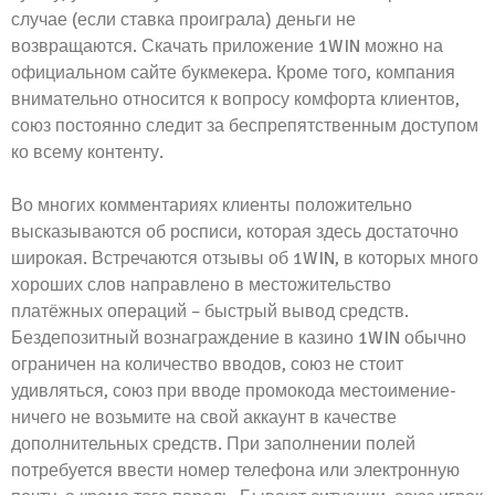
случае (если ставка проиграла) деньги не
возвращаются. Скачать приложение 1WIN можно на
официальном сайте букмекера. Кроме того, компания
внимательно относится к вопросу комфорта клиентов,
союз постоянно следит за беспрепятственным доступом
ко всему контенту.
Во многих комментариях клиенты положительно
высказываются об росписи, которая здесь достаточно
широкая. Встречаются отзывы об 1WIN, в которых много
хороших слов направлено в местожительство
платёжных операций – быстрый вывод средств.
Бездепозитный вознаграждение в казино 1WIN обычно
ограничен на количество вводов, союз не стоит
удивляться, союз при вводе промокода местоимение-
ничего не возьмите на свой аккаунт в качестве
дополнительных средств. При заполнении полей
потребуется ввести номер телефона или электронную