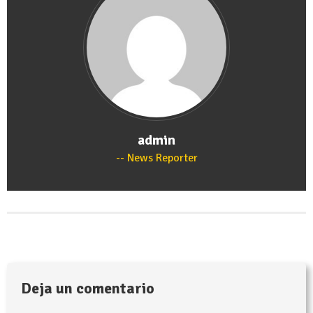
admin
News Reporter
Deja un comentario