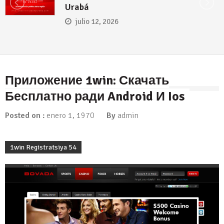
Urabá
julio 12, 2026
Приложение 1win: Скачать
Бесплатно ради Android И Ios
Posted on :
enero 1, 1970
By
admin
1win Registratsiya 54