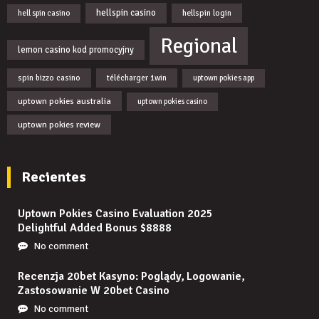
hellspin casino
hellspin login
hell spin casino
Regional
lemon casino kod promocyjny
spin bizzo casino
télécharger 1win
uptown pokies app
uptown pokies australia
uptown pokies casino
uptown pokies review
Recientes
Uptown Pokies Casino Evaluation 2025
Delightful Added Bonus $8888
No comment
Recenzja 20bet Kasyno: Poglądy, Logowanie,
Zastosowanie W 20bet Casino
No comment