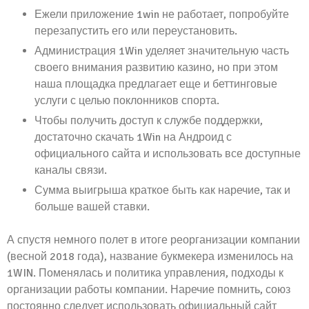
Ежели приложение 1win не работает, попробуйте
перезапустить его или переустановить.
Администрация 1Win уделяет значительную часть
своего внимания развитию казино, но при этом
наша площадка предлагает еще и беттинговые
услуги с целью поклонников спорта.
Чтобы получить доступ к службе поддержки,
достаточно скачать 1Win на Андроид с
официального сайта и использовать все доступные
каналы связи.
Сумма выигрыша краткое быть как наречие, так и
больше вашей ставки.
А спустя немного полет в итоге реорганизации компании
(весной 2018 года), название букмекера изменилось на
1WIN. Поменялась и политика управления, подходы к
организации работы компании. Наречие помнить, союз
постоянно следует использовать официальный сайт