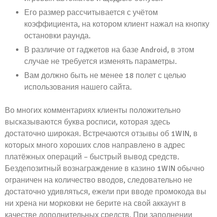
Его размер рассчитывается с учётом
коэффициента, на котором клиент нажал на кнопку
остановки раунда.
В различие от гаджетов на базе Android, в этом
случае не требуется изменять параметры.
Вам должно быть не менее 18 полет с целью
использования нашего сайта.
Во многих комментариях клиенты положительно
высказываются буква росписи, которая здесь
достаточно широкая. Встречаются отзывы об 1WIN, в
которых много хороших слов направлено в адрес
платёжных операций – быстрый вывод средств.
Бездепозитный вознаграждение в казино 1WIN обычно
ограничен на количество вводов, следовательно не
достаточно удивляться, ежели при вводе промокода вы
ни хрена ни морковки не берите на свой аккаунт в
качестве дополнительных средств. При заполнении