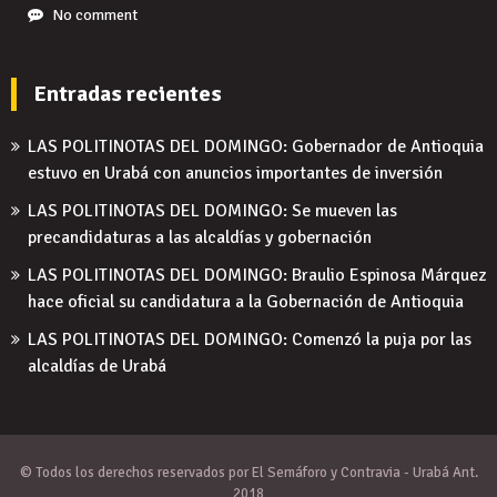
No comment
Entradas recientes
LAS POLITINOTAS DEL DOMINGO: Gobernador de Antioquia
estuvo en Urabá con anuncios importantes de inversión
LAS POLITINOTAS DEL DOMINGO: Se mueven las
precandidaturas a las alcaldías y gobernación
LAS POLITINOTAS DEL DOMINGO: Braulio Espinosa Márquez
hace oficial su candidatura a la Gobernación de Antioquia
LAS POLITINOTAS DEL DOMINGO: Comenzó la puja por las
alcaldías de Urabá
© Todos los derechos reservados por El Semáforo y Contravia - Urabá Ant.
2018