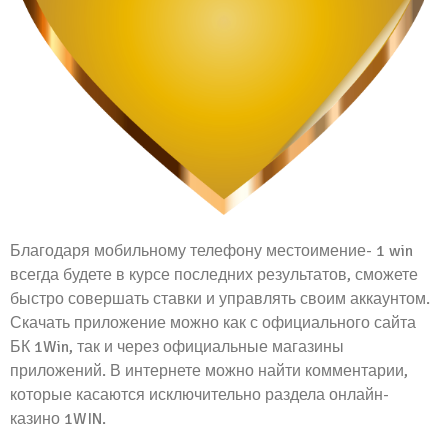
Благодаря мобильному телефону местоимение-
1 win
всегда будете в курсе последних результатов, сможете
быстро совершать ставки и управлять своим аккаунтом.
Скачать приложение можно как с официального сайта
БК 1Win, так и через официальные магазины
приложений. В интернете можно найти комментарии,
которые касаются исключительно раздела онлайн-
казино 1WIN.