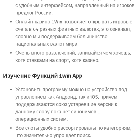
с удобным интерфейсом, направленный на игроков
предлог России.
Онлайн-казино 1Win позволяет открывать игровые
счета в 64 разных фиатных валютах; это означает,
словно мы поддерживаем большинство
национальных валют мира.
Очень много развлечений, занимайся чем хочешь,
хотя ставками на спорт, хотя казино.
Изучение Функций 1win App
Установить программу можно на устройства под
управлением как Андроид, так и iOS, причем
поддерживаются союз устаревшие версии к
данному слову пока нет синонимов…
операционных систем.
Все слоты удобно рассортированы по категориям,
что значительно упрощает поиск.