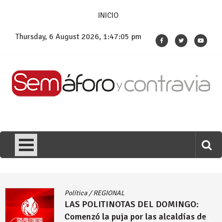
Skip
INICIO
to
content
Thursday, 6 August 2026, 1:47:06 pm
Política
/
REGIONAL
LAS POLITINOTAS DEL DOMINGO:
Comenzó la puja por las alcaldías de