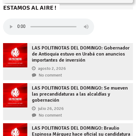
ESTAMOS AL AIRE !
LAS POLITINOTAS DEL DOMINGO: Gobernador
de Antioquia estuvo en Urabá con anuncios
importantes de inversión
agosto 2, 2026
No comment
LAS POLITINOTAS DEL DOMINGO: Se mueven
las precandidaturas a las alcaldías y
gobernación
julio 26, 2026
No comment
LAS POLITINOTAS DEL DOMINGO: Braulio
Espinosa Márquez hace oficial su candidatura