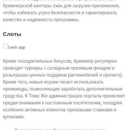
букмекерской конторы 1win для загрузки приложения,
чтобы избежать угроз безопасности и гарантировать
качество и надежность программы.
Слоты
Кроме поощрительных бонусов, букмекер регулярно
проводит турниры с солидным призовым фондом и
розыгрыши ценных подарков (автомобилей и прочего).
Кроме того, новые игроки гигант использовать
промокоды, позволяющие заработать дополнительные
средства. К Тому Же администрация портала проявляет
предел внимания к постоянным посетителям, поощряя
особенно активных клиентов призовыми ставками и
купонами.