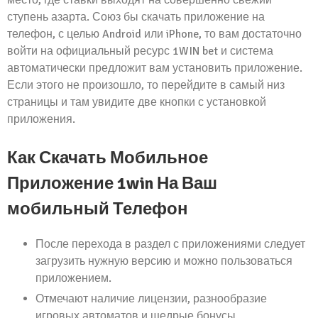
место, где ставки выходят на совершенно свежий
ступень азарта. Союз бы скачать приложение на
телефон, с целью Android или iPhone, то вам достаточно
войти на официальный ресурс 1WIN bet и система
автоматически предложит вам установить приложение.
Если этого не произошло, то перейдите в самый низ
страницы и там увидите две кнопки с установкой
приложения.
Как Скачать Мобильное
Приложение 1win На Ваш
мобильный Телефон
После перехода в раздел с приложениями следует
загрузить нужную версию и можно пользоваться
приложением.
Отмечают наличие лицензии, разнообразие
игровых автоматов и щедрые бонусы.