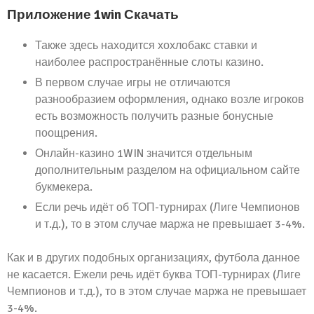
Приложение 1win Скачать
Также здесь находится хохлобакс ставки и
наиболее распространённые слоты казино.
В первом случае игры не отличаются
разнообразием оформления, однако возле игроков
есть возможность получить разные бонусные
поощрения.
Онлайн-казино 1WIN значится отдельным
дополнительным разделом на официальном сайте
букмекера.
Если речь идёт об ТОП-турнирах (Лиге Чемпионов
и т.д.), то в этом случае маржа не превышает 3-4%.
Как и в других подобных организациях, футбола данное
не касается. Ежели речь идёт буква ТОП-турнирах (Лиге
Чемпионов и т.д.), то в этом случае маржа не превышает
3-4%.