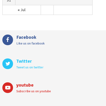
31
« Jul
Facebook
Like us on facebook
Twitter
Tweet us on twitter
youtube
Subscribe us on youtube