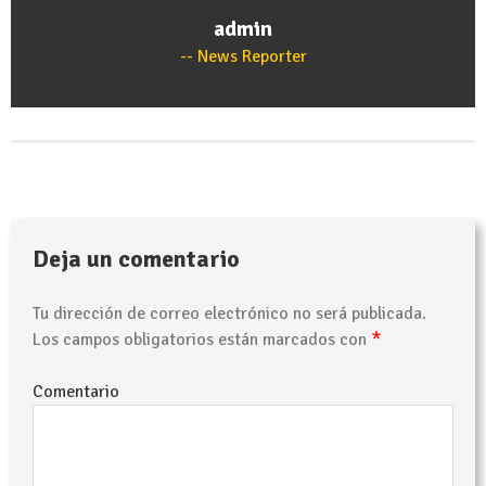
admin
News Reporter
Deja un comentario
Tu dirección de correo electrónico no será publicada.
*
Los campos obligatorios están marcados con
Comentario