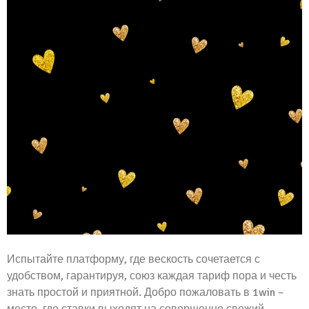
Испытайте платформу, где вескость сочетается с
удобством, гарантируя, союз каждая тариф пора и честь
знать простой и приятной. Добро пожаловать в 1win –