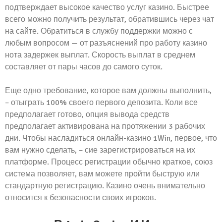
подтверждает высокое качество услуг казино. Быстрее
всего можно получить результат, обратившись через чат
на сайте. Обратиться в службу поддержки можно с
любым вопросом — от разъяснений про работу казино
нота задержек выплат. Скорость выплат в среднем
составляет от пары часов до самого суток.
Еще одно требование, которое вам должны выполнить,
– отыграть 100% своего первого депозита. Коли все
предполагает готово, опция вывода средств
предполагает активирована на протяжении 3 рабочих
дни. Чтобы насладиться онлайн-казино 1Win, первое, что
вам нужно сделать, – сие зарегистрироваться на их
платформе. Процесс регистрации обычно краткое, союз
система позволяет, вам можете пройти быструю или
стандартную регистрацию. Казино очень внимательно
относится к безопасности своих игроков.