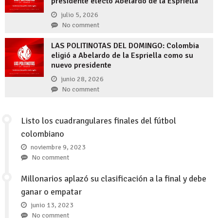
presidente electo Abelardo de la Espriella
julio 5, 2026
No comment
LAS POLITINOTAS DEL DOMINGO: Colombia
eligió a Abelardo de la Espriella como su
nuevo presidente
junio 28, 2026
No comment
Listo los cuadrangulares finales del fútbol
colombiano
noviembre 9, 2023
No comment
Millonarios aplazó su clasificación a la final y debe
ganar o empatar
junio 13, 2023
No comment