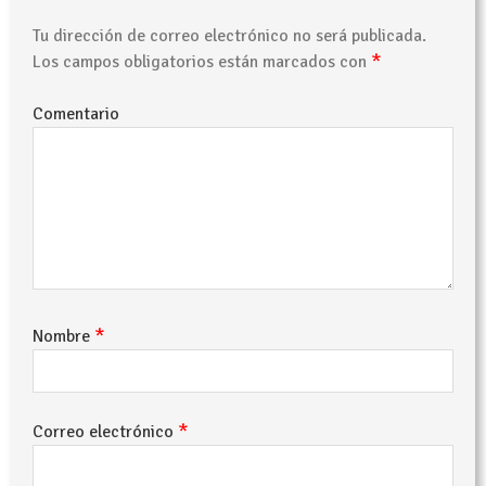
Tu dirección de correo electrónico no será publicada.
*
Los campos obligatorios están marcados con
Comentario
*
Nombre
*
Correo electrónico