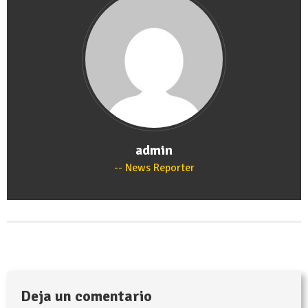
admin
News Reporter
Deja un comentario