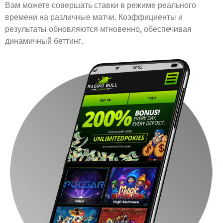
Вам можете совершать ставки в режиме реального
времени на различные матчи. Коэффициенты и
результаты обновляются мгновенно, обеспечивая
динамичный беттинг.