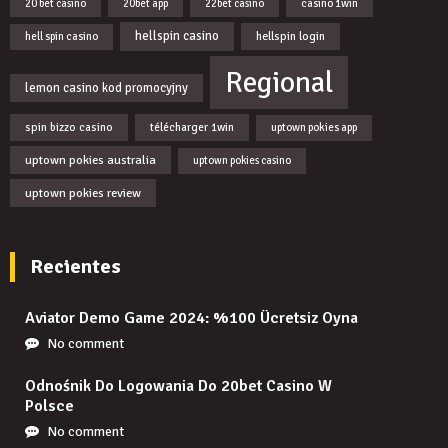
20 bet casino
20bet app
22bet casino
casino 1win
hellspin casino
hellspin login
hell spin casino
Regional
lemon casino kod promocyjny
spin bizzo casino
télécharger 1win
uptown pokies app
uptown pokies australia
uptown pokies casino
uptown pokies review
Recientes
Aviator Demo Game 2024: %100 Ücretsiz Oyna
No comment
Odnośnik Do Logowania Do 20bet Casino W
Polsce
No comment