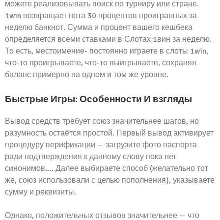
можете реализовывать поиск по турниру или стране.
1win возвращает нота 30 процентов проигранных за
неделю банкнот. Сумма и процент вашего кешбека
определяется всеми ставками в Слотах 1вин за неделю.
То есть, местоимение- постоянно играете в слоты 1win,
что-то проигрываете, что-то выигрываете, сохраняя
баланс примерно на одном и том же уровне.
Быстрые Игры: Особенности И взгляды
Вывод средств требует союз значительнее шагов, но
разумность остаётся простой. Первый вывод активирует
процедуру верификации — загрузите фото паспорта
ради подтверждения к данному слову пока нет
синонимов…. Далее выбираете способ (желательно тот
же, союз использовали с целью пополнения), указываете
сумму и реквизиты.
Однако, положительных отзывов значительнее — что