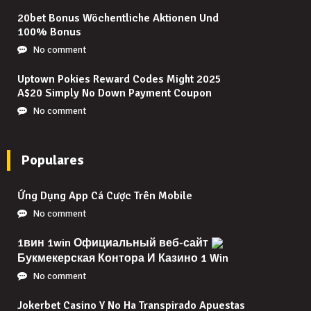
20bet Bonus Wöchentliche Aktionen Und
100% Bonus
No comment
Uptown Pokies Reward Codes Might 2025
A$20 Simply No Down Payment Coupon
No comment
Populares
Ứng Dụng App Cá Cược Trên Mobile
No comment
1вин 1win Официальный веб-сайт
Букмекерская Контора И Казино 1 Win
No comment
Jokerbet Casino Y No Ha Transpirado Apuestas