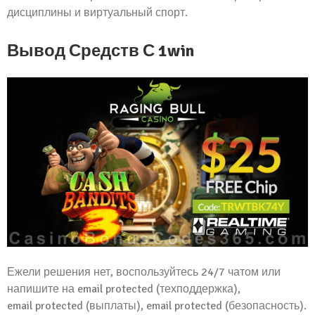
дисциплины и виртуальный спорт.
Вывод Средств С 1win
Ежели решения нет, воспользуйтесь 24/7 чатом или
напишите на email protected (техподдержка),
email protected (выплаты), email protected (безопасность).