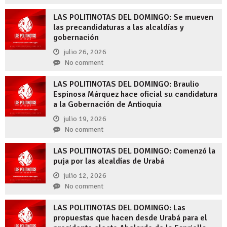
LAS POLITINOTAS DEL DOMINGO: Se mueven
las precandidaturas a las alcaldías y
gobernación
julio 26, 2026
No comment
LAS POLITINOTAS DEL DOMINGO: Braulio
Espinosa Márquez hace oficial su candidatura
a la Gobernación de Antioquia
julio 19, 2026
No comment
LAS POLITINOTAS DEL DOMINGO: Comenzó la
puja por las alcaldías de Urabá
julio 12, 2026
No comment
LAS POLITINOTAS DEL DOMINGO: Las
propuestas que hacen desde Urabá para el