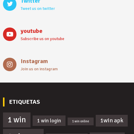
Twitter
Tweet us on twitter
youtube
Subscribe us on youtube
Instagram
Join us on instagram
ETIQUETAS
1 win
1win apk
1 win login
1 win online